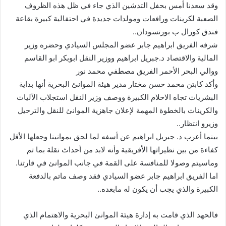
وقد سعدنا أمس بحفل التدشين الذي جاء في ظل هذه الظروف
الصعبة لكرينات ورافعات ومولدات جديدة في احتفالية كبيرة بقاعة
فندق كورال ب بورتسودان..
شرفه الفريق ابراهيم جابر عضو المجلس السيادي وحضره وزير
المالية والاقتصاد د.جبريل ابراهيم ووزير النقل ابوبكر ابو القاسم
ووالي البحر الأحمر الفريق مصطفي محمد نور
وأكد كابتن محمد حسن مختار مدير هيئة الموانئ البحرية أنها بداية
البشريات تجاه الاحلام الكبيرة ووصف وزير النقل استجلاب الآليات
والكرينات بالخطوة المهمة لإعلان جاهزية الموانئ للنقل والترحيل
وزيرو انتظار..
بينما أعرب د. جبريل ابراهيم عن أسفه لما لحق بموانينا وجعلها الأقل
كفاءة من بين نظيراتها الأفريقية وأنه لابد من أحداث نقلة بما تم
وماسيتم وصولا للمنافسة على القمة في جانب الموانئ في قارتنا.
اما الفريق ابراهيم جابر عضو السيادي فقد وصف ماتم بالدفعة
الكبيرة والذي يجب أن يكون له مابعده..
فالحهد الذي قامت به إدارة هيئة الموانئ البحرية والاهتمام الذي