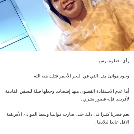
ي
د
ا
إ
ل
ك
ت
ر
رأي: خطوة برس
و
ن
وجود موانئ مثل التي في البحر الأحمر فتلك هبة الله .
ي
ا
أما عدم الاستفادة القصوي منها إقتصاديا وجعلها قبلة للسفن القادمة
لأفريقيا فإنه قصور بشري .
نعم قصرنا كثيرا في ذلك حتي صارت موانينا وسط الموانئ الأفريقية
الاقل عائدا لبلادها .