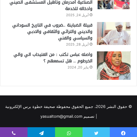
الصناعية أمدرمان وتأهيل المستشفى الصيني
وادخاله للخدمة
أبريل 24, 2025
قبيلة الضباينة ..ضروب في التاريخ السوداني
والديني والتراثي والثقافي والادبي
والسياسي والفني
أبريل 28, 2025
واصله عباس تكتب : من الفتيحاب الي والي
الخرطوم .. هل تسمعهم ؟
يناير 20, 2024
© حقوق النشر 2026، جميع الحقوق محفوظة صحيفة خطوة برس الإلكترونية
| تصميم yasualtom@gmail.com