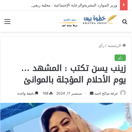
وزير الموارد البشريةوالرعاية الإجتماعية : محلية ريفي وسط القضارف تستحق أكبر المشروعات لدورها في جباية الزكاة
بحث
الق
عن
الرئيسية
/
رأي
رأي
زينب يسن تكتب : المشهد …
يوم الأحلام المؤجلة بالموانئ
عرفة صالح احمد
أ
سبتمبر 11, 2024
168
دقيقة واحدة
ر
س
ل
ب
ر