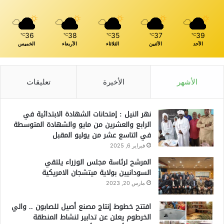
36
38
35
37
39
℃
℃
℃
℃
℃
الأحد
الأثنين
الثلاثاء
الأربعاء
الخميس
الأشهر
الأخيرة
تعليقات
نهر النيل : إمتحانات الشهادة الابتدائية في
الرابع والعشرين من مايو والشهادة المتوسطة
في التاسع عشر من يوليو المقبل
فبراير 6, 2025
المرشح لرئاسة مجلس الوزراء يلتقي
السودانيين بولاية ميتشجان الامريكية
مارس 20, 2023
افتتح خطوط إنتاج مصنع أصيل للصابون .. والي
الخرطوم يعلن عن تدابير لنشاط المنطقة