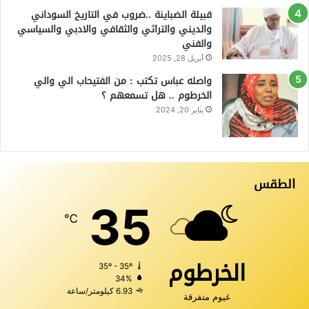
قبيلة الضباينة ..ضروب في التاريخ السوداني
والديني والتراثي والثقافي والادبي والسياسي
والفني
أبريل 28, 2025
واصله عباس تكتب : من الفتيحاب الي والي
الخرطوم .. هل تسمعهم ؟
يناير 20, 2024
الطقس
35
℃
الخرطوم
35º - 35º
34%
6.93 كيلومتر/ساعة
غيوم متفرقة