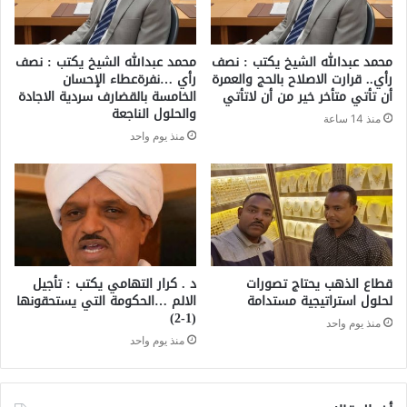
محمد عبدالله الشيخ يكتب : نصف
محمد عبدالله الشيخ يكتب : نصف
رأي.. قرارت الاصلاح بالحج والعمرة
رأي …نفرةعطاء الإحسان
أن تأتي متأخر خير من أن لاتأتي
الخامسة بالقضارف سردية الاجادة
والحلول الناجعة
منذ 14 ساعة
منذ يوم واحد
قطاع الذهب يحتاج تصورات
د . كرار التهامي يكتب : تأجيل
لحلول استراتيجية مستدامة
الالم …الحكومة التي يستحقونها
(1-2)
منذ يوم واحد
منذ يوم واحد