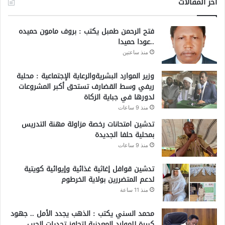
أخر المقالات
فتح الرحمن طمبل يكتب : بروف مامون حميده
..عودا حميدا
منذ ساعتين
وزير الموارد البشريةوالرعاية الإجتماعية : محلية
ريفي وسط القضارف تستحق أكبر المشروعات
لدورها في جباية الزكاة
منذ 9 ساعات
تدشين امتحانات رخصة مزاولة مهنة التدريس
بمحلية حلفا الجديدة
منذ 9 ساعات
تدشين قوافل إغاثية غذائية وإيوائية كويتية
لدعم المتضررين بولاية الخرطوم
منذ 11 ساعة
محمد السني يكتب : الذهب يجدد الأمل .. جهود
كبيرة للموارد المعدنية لتجاوز تحديات الحرب