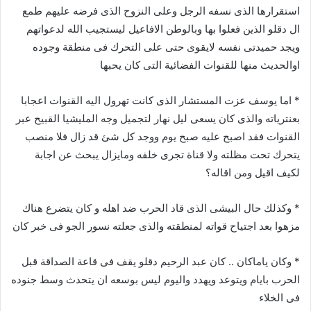
استقرارها الذى نسفه الرجل وعلى النزوح الذى فرضه عليهم طمع
ال دقلو الذين فعلوا بها وبالوطن الافاعيل ليستجيب الله لدعواتهم
ويجد حميدتى نفسه لايقوى حتى على التحرك فى منطقة وجوده
اوالحديث منها للقنوات الفضائية التى كان يحبها
* اما يوسف عزت المستشار الذى كانت تهرول اليه القنوات اعجابا
بعنترياته والذى كان يسعى ليل نهار لتجميل وجه المليشيا القبيح عبر
القنوات فقد اصبح عليه صبح يوم ووجد كل شئ قد زال فلا منصب
يتحرك تحت مظلته ولا قناة تجرى خلفه ومايزال يبحث عن اجابة
لكيف اقيل ومن اقاله؟
* وكذلك حال البيشى الذى قاد الحرب ضد اهله و كان يتضرع هناك
مزهوا بعد اجتياح قواته لمنطقته والذى جعلته نسور الجو فى خبر كان
* وكان ياماكان .. كان عبد الرحيم دقلو يقف فى قاعة الصداقة قبل
الحرب بايام ويتوعد ويهدد واليوم ليس بوسعه ان يتحدث وسط جنوده
فى الخلاء