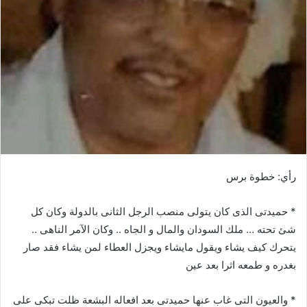
ب
ر
ي
د
ا
إ
ل
ك
ت
ر
و
رأي: خطوة برس
ن
ي
* حميدتى الذى كان يتولى منصب الرجل الثانى بالدولة وكان كل
ا
شئ تحته … ملك السودان والمال و الجاه .. وكان الآمر الناهى ..
يتحرك كيف يشاء ويقول مايشاء ويجزل العطاء لمن يشاء فقد صار
بغدره و طمعه اثرا بعد عين
* والعيون التى غاب عنها حميدتى بعد افعاله البشعة ظلت تبكى على