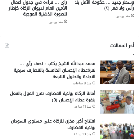
وسطر جديد … حكومة الآمل بلا
رأى … قراءة في جدول اعمال
رأس ولا قعر (٢)
الأمين العام لديوان الزكاة كإطار
للصورة الذهنية الموجبة
منذ يومين
منذ يومين
أخر المقالات
محمد عبدالله الشيخ يكتب : نصف رأي …
نفرةعطاء الإحسان الخامسة بالقضارف سردية
الاجادة والحلول الناجعة
منذ 8 ساعات
أمانة الزكاة بولاية القضارف تقرن القول بالفعل
بنفرة عطاء الإحسان (٥)
منذ 11 ساعة
افتتاح أكبر مخزن للزكاة على مستوى السودان
بولاية القضارف
منذ 13 ساعة