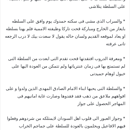
على السلطة يتلاشى
* والسراب الذى مشى فى سكته حمدوك يوم وافق على السلطه
بايعاز من الخارج ومباركة قحت تاركا وظيفته الاممية فلم يهنا بسلطه
او يعاد لموقعه القديم ولسان حاله يقول لا سعدت بيك لا درب الرجعه
تانى عرفته
* ومعرفة الدروب افتقدتها قحت تقدم التى ابعدت من السلطة التى
لم تستمتع بها فى زمان عنترياتها ولم تتمكن من العودة اليها على
خيول اوهام حميدتى
* والسلطة التى يحبها ابناء الامام الصادق المهدى الذين ولدوا و على
افواههم ملاعق من ذهب فقد فقدوها وصارت غاية امانيهم فى
المهاجر الحصول على جواز
* وجواز العبور الى قلوب اهل السودان لايمتلكه من شردوهم وفعلوا
فيهم الافاعيل ويحلمون بالعودة للسلطة على جماجم الخراب