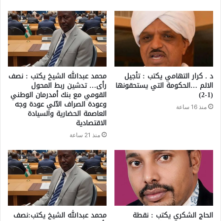
د . كرار التهامي يكتب : تأجيل
محمد عبدالله الشيخ يكتب : نصف
الالم …الحكومة التي يستحقونها
رأى… تدشين ربط المحول
(1-2)
القومي مع بنك أمدرمان الوطني
وعودة الصراف الآلي عودة وجه
منذ 16 ساعة
العاصمة الحضارية والسيادة
الاقتصادية
منذ 21 ساعة
الحاج الشكري يكتب : نقطة
محمد عبدالله الشيخ يكتب:نصف