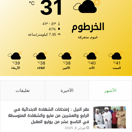
31
℃
الخرطوم
41º - 31º
47%
7.35 كيلومتر/ساعة
غيوم متفرقة
39
38
38
40
41
℃
℃
℃
℃
℃
السبت
الأحد
الأثنين
الثلاثاء
الأربعاء
الأشهر
الأخيرة
تعليقات
نهر النيل : إمتحانات الشهادة الابتدائية في
الرابع والعشرين من مايو والشهادة المتوسطة
في التاسع عشر من يوليو المقبل
فبراير 6, 2025