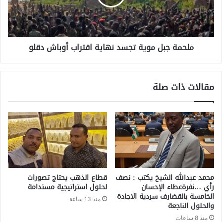
ملحمة جبل موية تجسد نهاية اقتراب أوباش دقلو
مقالات ذات صلة
محمد عبدالله الشيخ يكتب : نصف
قطاع الذهب يحتاج تصورات
رأي …نفرةعطاء الإحسان
لحلول استراتيجية مستدامة
الخامسة بالقضارف سردية الاجادة
منذ 13 ساعة
والحلول الناجعة
منذ 8 ساعات