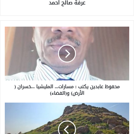
عرفة صالح احمد
محفوظ عابدين يكتب : مسارات... المليشيا ...خسران (
الأرض) و(الفضاء)