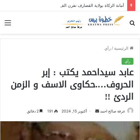
أمانة الزكاة بولاية القضارف تقرن القول بالفعل بنفرة عطاء الإحسان (٥)
بحث
الق
عن
الرئيسية
/
رأي
رأي
عابد سيداحمد يكتب : إبر
الحروف….حكاوى الاسف و الزمن
الردئ !!
عرفة صالح احمد
أ
أكتوبر 15, 2024
191
2 دقائق
ر
س
ل