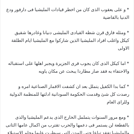
* و على يعقوب الذى كان من اخطر قيادات المليشيا فى دارفور ودع
الدنيا بالقاضية
* ومثله فارق قرن شطه القيادى المليشى دنيانا وغادرها شقيق
كيكل واغلب افراد المليشيا الذين شاركوا مع المليشيا ايام الطلقة
الاولى
* اما كيكل الذى كان يجوب قرى الجزيرة ويجبر اهلها على استقباله
والاحتفاء به فقد صار مطاردا يبحث عن مكان ياويه
* كما بدا الكفيل يتملل بعد ان كشفت الاقمار الصناعية امره و
رصدت كل شئ وقدمت الحكومة السودانية ادلتها للمنظمة الدولية
وللراى العام
* ومع مرور السنوات يتململ الخارج الذى يدعم المليشيا والذى
بالقطعة لن يستمر فى دعمها والحرب تقترب من اكمال عامها الثانى
والمليشيا تفقد تباعا حتى المدن التى سيطرت عليها وحلم الاستيلاء