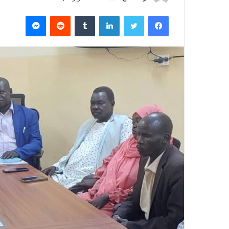
ر
فيسبوك
تويتر
لينكدإن
‏Tumblr
‏Reddit
ماسنجر
س
ل
ب
ر
ي
د
ا
إ
ل
ك
ت
ر
و
ن
ي
ا