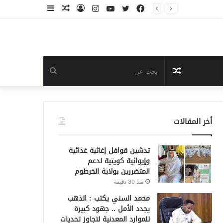
فيسبوك
تويتر
يوتيوب
انستقرام
تسجيل
مقال
إضافة
الدخول
عشوائي
عمود
جانبي
مقال
بحث
عشوائي
عن
أخر المقالات
تدشين قوافل إغاثية غذائية
وإيوائية كويتية لدعم
المتضررين بولاية الخرطوم
منذ 30 دقيقة
محمد السني يكتب : الذهب
يجدد الأمل .. جهود كبيرة
للموارد المعدنية لتجاوز تحديات