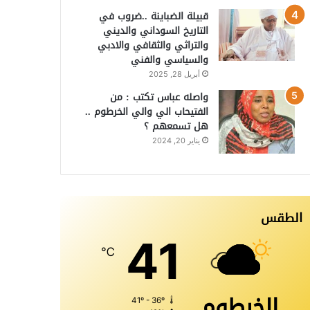
قبيلة الضباينة ..ضروب في
التاريخ السوداني والديني
والتراثي والثقافي والادبي
والسياسي والفني
أبريل 28, 2025
واصله عباس تكتب : من
الفتيحاب الي والي الخرطوم ..
هل تسمعهم ؟
يناير 20, 2024
الطقس
41
℃
الخرطوم
41º - 36º