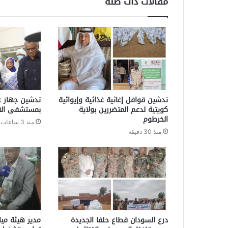
مقالات ذات صلة
تدشين قوافل إغاثية غذائية وإيوائية
تدشين جهاز ع
كويتية لدعم المتضررين بولاية
بمستشفى الق
الخرطوم
منذ 3 ساعات
منذ 30 دقيقة
درع السودان قطاع حلفا الجديدة
مدير هيئة ميا