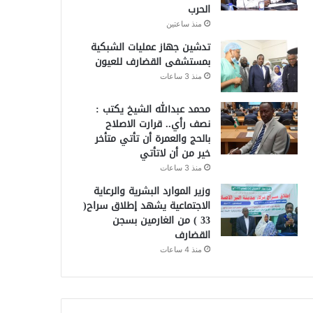
الحرب
منذ ساعتين
تدشين جهاز عمليات الشبكية
بمستشفى القضارف للعيون
منذ 3 ساعات
محمد عبدالله الشيخ يكتب :
نصف رأي.. قرارت الاصلاح
بالحج والعمرة أن تأتي متأخر
خير من أن لاتأتي
منذ 3 ساعات
وزير الموارد البشرية والرعاية
الاجتماعية يشهد إطلاق سراح(
33 ) من الغارمين بسجن
القضارف
منذ 4 ساعات