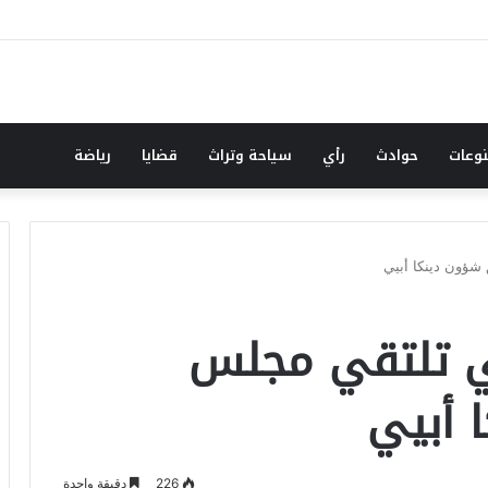
هب يجدد الأمل .. جهود كبيرة للموارد المعدنية لتجاوز تحديات الحرب
وعات
حوادث
رأي
سياحة وتراث
قضايا
رياضة
شؤون دينكا أبيي
ي تلتقي مجلس
 أبيي
226
دقيقة واحدة