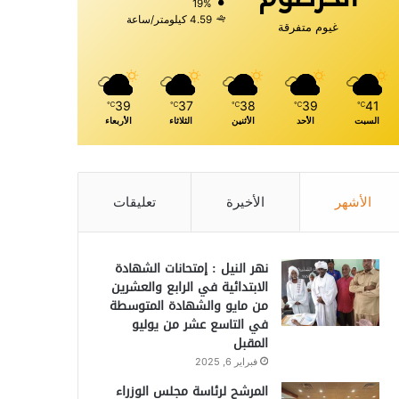
19%
4.59 كيلومتر/ساعة
غيوم متفرقة
39
37
38
39
41
℃
℃
℃
℃
℃
السبت
الأحد
الأثنين
الثلاثاء
الأربعاء
الأشهر
الأخيرة
تعليقات
نهر النيل : إمتحانات الشهادة
الابتدائية في الرابع والعشرين
من مايو والشهادة المتوسطة
في التاسع عشر من يوليو
المقبل
فبراير 6, 2025
المرشح لرئاسة مجلس الوزراء