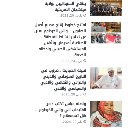
يلتقي السودانيين بولاية
ميتشجان الامريكية
مارس 20, 2023
افتتح خطوط إنتاج مصنع أصيل
للصابون .. والي الخرطوم يعلن
عن تدابير لنشاط المنطقة
الصناعية أمدرمان وتأهيل
المستشفى الصيني وادخاله
للخدمة
أبريل 24, 2025
قبيلة الضباينة ..ضروب في
التاريخ السوداني والديني
والتراثي والثقافي والادبي
والسياسي والفني
أبريل 28, 2025
واصله عباس تكتب : من
الفتيحاب الي والي الخرطوم ..
هل تسمعهم ؟
يناير 20, 2024