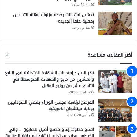
منذ 24 ساعة
تدشين امتحانات رخصة مزاولة مهنة التدريس
بمحلية حلفا الجديدة
منذ يوم واحد
أكثر المقالات مشاهدة
نهر النيل : إمتحانات الشهادة الابتدائية في الرابع
والعشرين من مايو والشهادة المتوسطة في
التاسع عشر من يوليو المقبل
فبراير 6, 2025
المرشح لرئاسة مجلس الوزراء يلتقي السودانيين
بولاية ميتشجان الامريكية
مارس 20, 2023
افتتح خطوط إنتاج مصنع أصيل للصابون .. والي
الخرطوم يعلن عن تدابير لنشاط المنطقة الصناعية