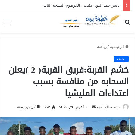
ياسر حمد الدول يكتب : الخرطوم النسخة الثانية
بحث
الق
عن
الرئيسية
/
رياضة
رياضة
خشم القربة:فريق القرية( 2 )يعلن
انسحابه من منافسة بسبب
اعتداءات المليشيا
عرفة صالح احمد
أ
أكتوبر 26, 2024
294
أقل من دقيقة
ر
س
ل