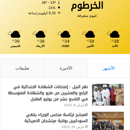
الخرطوم
38º - 33º
24%
6.35 كيلومتر/ساعة
غيوم متفرقة
39
38
34
39
38
℃
℃
℃
℃
℃
الأحد
الأثنين
الثلاثاء
الأربعاء
الخميس
الأشهر
الأخيرة
تعليقات
نهر النيل : إمتحانات الشهادة الابتدائية في
الرابع والعشرين من مايو والشهادة المتوسطة
في التاسع عشر من يوليو المقبل
فبراير 6, 2025
المرشح لرئاسة مجلس الوزراء يلتقي
السودانيين بولاية ميتشجان الامريكية
مارس 20, 2023