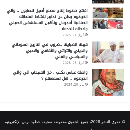
افتتح خطوط إنتاج مصنع أصيل للصابون .. والي
الخرطوم يعلن عن تدابير لنشاط المنطقة
الصناعية أمدرمان وتأهيل المستشفى الصيني
وادخاله للخدمة
أبريل 24, 2025
قبيلة الضباينة ..ضروب في التاريخ السوداني
والديني والتراثي والثقافي والادبي
والسياسي والفني
أبريل 28, 2025
واصله عباس تكتب : من الفتيحاب الي والي
الخرطوم .. هل تسمعهم ؟
يناير 20, 2024
© حقوق النشر 2026، جميع الحقوق محفوظة صحيفة خطوة برس الإلكترونية