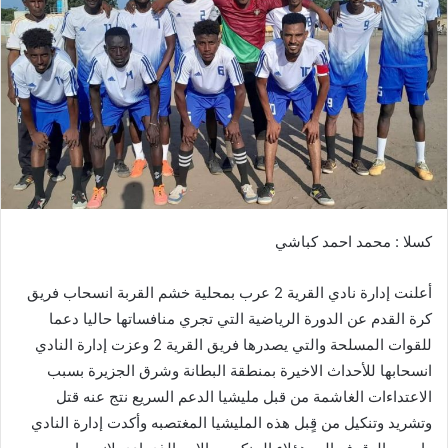
ب
ر
ي
د
ا
إ
ل
ك
ت
ر
كسلا : محمد احمد كباشي
و
ن
أعلنت إدارة نادي القرية 2 عرب بمحلية خشم القربة انسحاب فريق
ي
ا
كرة القدم عن الدورة الرياضية التي تجري منافساتها حاليا دعما
للقوات المسلحة والتي يصدرها فريق القرية 2 وعزت إدارة النادي
انسحابها للأحداث الاخيرة بمنطقة البطانة وشرق الجزيرة بسبب
الاعتداءات الغاشمة من قبل مليشيا الدعم السريع نتج عنه قتل
وتشريد وتنكيل من قٍبل هذه المليشيا المغتصبه وأكدت إدارة النادي