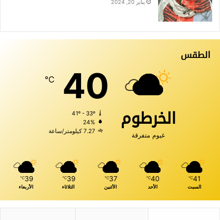
يناير 20, 2024
الطقس
40
℃
الخرطوم
41º - 33º
24%
7.27 كيلومتر/ساعة
غيوم متفرقة
39
39
37
40
41
℃
℃
℃
℃
℃
السبت
الأحد
الأثنين
الثلاثاء
الأربعاء