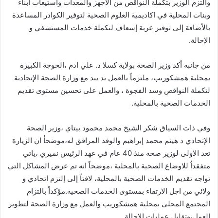
والتزم الوزير بتكملة النواقص من الاجهز والمعدات واستيعاب ابناء
وبنات المحلية في اكاديمية العلوم الصحية لتوفير الكوادر المساعدة
بالأضافة إلى توفير عربة إسعاف لتكملة خدمات المستشفي و
الإحالة.
من جانبه أكد وزير الصحة بولاية كسلا د. علي ادم ،الحوجة الكبيرة
بمحلية همشكوريب، ملتزماً بالعمل يد بيد مع وزارة الصحة الإتحادية
لتكملة النواقص وسد الفجوة ، والعمل على تحسين مستوى تقديم
الخدمات الصحية بالمحلية.
وفي ذات السياق شكر الشيخ محمد محمود بيتاي ،وزير الصحة
الإتحادي د هيثم محمد إبراهيم والوفد المرافق له،موضحاُ ان الزيارة
تعد الاولى لوزير صحة منذ 40 عام في عهد الرئيس نميري ،ياتي
متفقداُ للاوضاع الصحية بالمحلية ،موضحاً انه تم عرض المشاكل التي
تواجه تقديم الخدمات الصحية بالمحلية، لافتاً إلى إلتزم اتحادي و
ولائي من اجل الارتقاء بمستوى الخدمات الصحية.مؤكداً بالتزام
المجتمع المحلي بمحلية همشكوريب والعمل مع وزارة الصحة لتطوير
العمل،وتقليل عمليات الاحالة .