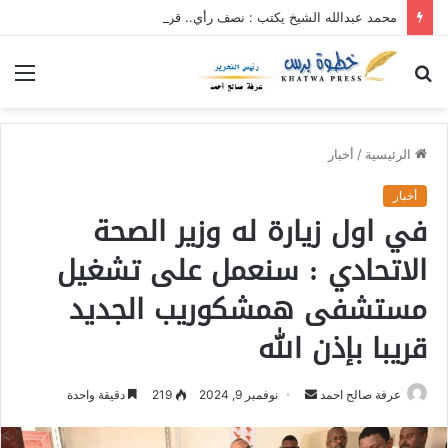
محمد عبدالله الشيخ يكتب : نصف رأي.. قرارت الاصلاح بالحج والعمرة أن تأتي متأخر خير من أن لاتأتي
بحث
الق
عن
الرئيسية
/
أخبار
أخبار
في اول زيارة له وزير الصحة
الاتحادي : سنعمل على تشغيل
مستشفى همشكوريب الجديد
قريبا بإذن الله
عرفة صالح احمد
أ
نوفمبر 9, 2024
219
دقيقة واحدة
ر
س