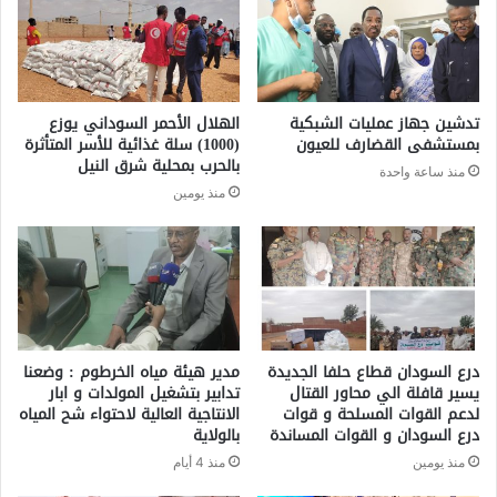
تدشين جهاز عمليات الشبكية
الهلال الأحمر السوداني يوزع
بمستشفى القضارف للعيون
(1000) سلة غذائية للأسر المتأثرة
بالحرب بمحلية شرق النيل
منذ ساعة واحدة
منذ يومين
درع السودان قطاع حلفا الجديدة
مدير هيئة مياه الخرطوم : وضعنا
يسير قافلة الي محاور القتال
تدابير بتشغيل المولدات و ابار
لدعم القوات المسلحة و قوات
الانتاجية العالية لاحتواء شح المياه
درع السودان و القوات المساندة
بالولاية
منذ يومين
منذ 4 أيام