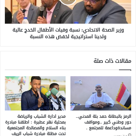
وزير الصحة الاتحادي: نسبة وفيات الأطفال الخدج عالية
ولدينا استراتيجية لخفض هذه النسبة
مقالات ذات صلة
الرمز بالبطانة حمد بلة المدني..
مدير ادارة الشباب والرياضة
دور وطني كبير ..ومواقف
بمحلية نهر عطبرة : اطلقنا مبادرة
مساندةوداعمة للمجتمع .
بناء السلام والمصالحة المجتمعية
تحت مظلة مبادرة شباب الريف
منذ يومين