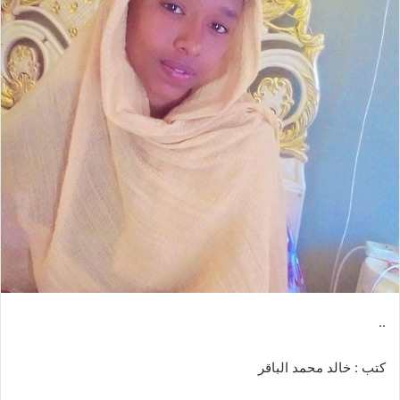
ب
ر
ي
د
ا
إ
ل
ك
ت
ر
و
ن
ي
ا
..
كتب : خالد محمد الباقر