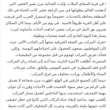
▫️ في قرية السقاي البتلاب، وُلدت الفدائية مزن بشير الخضر، التي
أدهشت العالم ببطولتها في سن الرابعة عشر. كانت الحياة في تلك
المنطقة محاطة بالتحديات، خصوصاً مع استمرار الحرب التي فرضت
على أهل القرية ظروفاً قاسية . في يوم من الأيام، بينما كان السكان
يعبرون نهر النيل في مركب صغير، اندلعت أحداث مأساوية غيرت
مسار هذا اليوم العادي إلى قصة تضحيات وبطولة .
▫️تحرك المركب من الضفة الشرقية متجهاً إلى الجانب الآخر، حيث
كان المواطنون يسعون للحصول على احتياجاتهم اليومية . ولكن،
فجأة، تعرض المركب لهجوم من قبل مجموعة من المليشيات
المتمردة. أُطلقت الأعيرة النارية، مما أدى إلى إصابة ربان المركب،
الذي فقد السيطرة. في خضم الفوضى والقلق، تعالت صرخات
النساء والأطفال، وزادت مخاوف من غرق المركب .
▫️بينما كان الجميع غارقين في الهلع، أظهرت مزن شجاعة لا تصدق.
على الرغم من صغر سنها، اقتحمت قلب الأحداث وقررت أن تتولى
مهمة التجديف. استخدمت يديها الناحلتين لتعديل مسار المركب
بأقصى جهد، ساعية لإنقاذ حياة الركاب الذين كانوا في خطر حقيقي.
كانت عيونها مليئة بالعزيمة، وعبرت كل المخاوف التي كانت تحيط