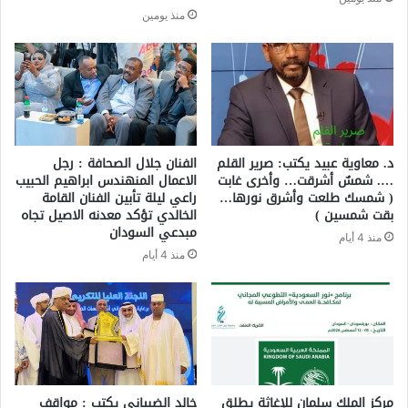
منذ يومين
د. معاوية عبيد يكتب: صرير القلم
الفنان جلال الصحافة : رجل
…. شمسٌ أشرقت… وأخرى غابت
الاعمال المنهندس ابراهيم الحبيب
( شمسك طلعت وأشرق نورها…
راعي ليلة تأبين الفنان القامة
بقت شمسين )
الخالدي تؤكد معدنه الاصيل تجاه
مبدعي السودان
منذ 4 أيام
منذ 4 أيام
مركز الملك سلمان للإغاثة يطلق
خالد الضبياني يكتب : مواقف