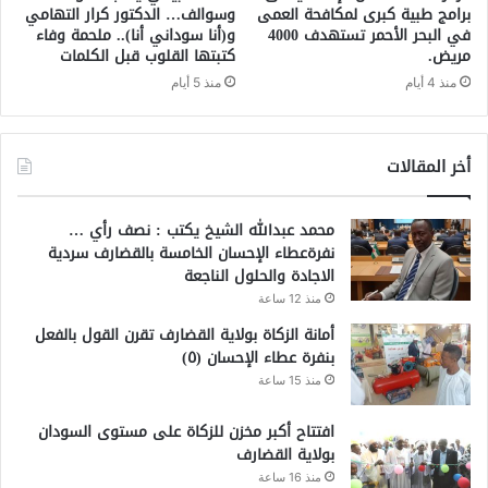
برامج طبية كبرى لمكافحة العمى
وسوالف… الدكتور كرار التهامي
في البحر الأحمر تستهدف 4000
و(أنا سوداني أنا).. ملحمة وفاء
مريض.
كتبتها القلوب قبل الكلمات
منذ 4 أيام
منذ 5 أيام
أخر المقالات
محمد عبدالله الشيخ يكتب : نصف رأي …
نفرةعطاء الإحسان الخامسة بالقضارف سردية
الاجادة والحلول الناجعة
منذ 12 ساعة
أمانة الزكاة بولاية القضارف تقرن القول بالفعل
بنفرة عطاء الإحسان (٥)
منذ 15 ساعة
افتتاح أكبر مخزن للزكاة على مستوى السودان
بولاية القضارف
منذ 16 ساعة