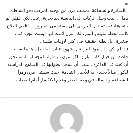
بها .
▫️بالمثابرة والشجاعة، تمكنت مزن من توجيه المركب نحو الشاطئ
بأمان، حيث وصل الركاب إلى اليابسة بعد تجربة رعب. لكن القلق لم
ينتهِ هنا، فقد تم نقل الجرحى إلى مستشفى السروراب لتلقي العلاج.
كانت لحظة مليئة بالتوتر، لكن مزن أثبتت أنها ليست مجرد فتاة
صغيرة ، بل بطلة حقيقية في أكثر الأوقات ظلمة .
▫️إذا لم يكن ذلك موثقاً من قبل شهود عيان، لقلت إن هذه القصة
جاءت من خيال كاتب بارع . لكن مزن ، ببطولتها وجسارتها، تستحق
أن تُخلد في الذاكرة . ينبغي أن تسجل بطولتها في المناهج الدراسية
لتكون مثالاً يحتذى به للأجيال القادمة، حيث ستبقى مزن رمزاً
للشجاعة والبسالة في وجه الخطر وعدم الانكسار أمام الصعاب .