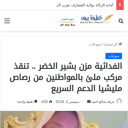
أمانة الزكاة بولاية القضارف تقرن القول بالفعل بنفرة عطاء الإحسان (٥)
بحث
الق
عن
الرئيسية
/
منوعات
منوعات
الفدائية مزن بشير الخضر .. تنقذ
مركب ملئ بالمواطنين من رصاص
مليشيا الدعم السريع
عرفة صالح احمد
أ
ديسمبر 2, 2024
420
دقيقة واحدة
ر
س
ل