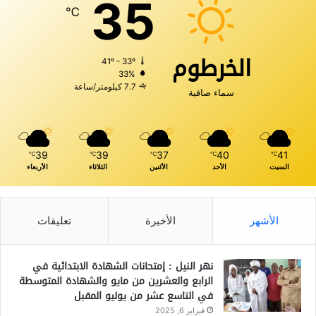
35
℃
الخرطوم
41º - 33º
33%
7.7 كيلومتر/ساعة
سماء صافية
39
39
37
40
41
℃
℃
℃
℃
℃
السبت
الأحد
الأثنين
الثلاثاء
الأربعاء
الأشهر
الأخيرة
تعليقات
نهر النيل : إمتحانات الشهادة الابتدائية في
الرابع والعشرين من مايو والشهادة المتوسطة
في التاسع عشر من يوليو المقبل
فبراير 6, 2025