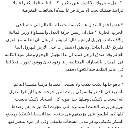
.؟ ..هل سحروك ولا ادوك عين ياكبير .؟ … اننا نحتاجك كثيرا فاملا
فراغك فمثلك يجب الا يترك فراغا تملأه الشائعات المغرضة
* عندما قفز السؤال عن كيفية استقطاب العالم الى جانبنا فى
الحرب الجارية ؟ قيل ان رئيس حركة العدل والمساواة وزير المالية
والاقتصاد د. جبريل ابراهيم قال للرئيس البرهان :ان العالم مع القوى
فلنركز على الداخل ونحقق الانتصارات على الارض ليهرول الينا
العالم وقد صدق الرجل فمنذ ان بدا الجيش الهجوم وصار سيد الكلمة
فى الميدان بانتصاراته المتتالية راينا وفود تجئ ووفود تغور …فعلا اننا
فى عالم الكلمة فيه للاقوياء فقط
*
* ياهو حالها تكذب تكذب ولا تستحى فعندما هزمنا مليشيا الدعم
السريع فى الدندر والسوكى وولت الدبر خرجت علينا ابواقها لتقول
انه انسحاب تكتيكى وقبلها جبل مويه كان انسحابا تكتيكا بحسب
تبريرهم برغم الجثث المتناثرة التى عجزت الكاميرات عن رصدها
كلها كما اطلقوا على هزيمتهم فى سنجه ايضا انسحابا تكتيكيا ومصنع
السكر تكتيكى وباكر مدنى انسحاب تكتيكى وفى كل مرة ينتصر فيها