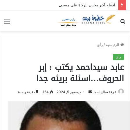
افتتاح أكبر مخزن للزكاة على مستوى السودان بولاية القضارف
بحث
الق
عن
الرئيسية
/
رأي
رأي
عابد سيداحمد يكتب : إبر
الحروف…اسئلة بريئه جدا
عرفة صالح احمد
أ
ديسمبر 5, 2024
154
دقيقة واحدة
ر
س
ل
ب
ر