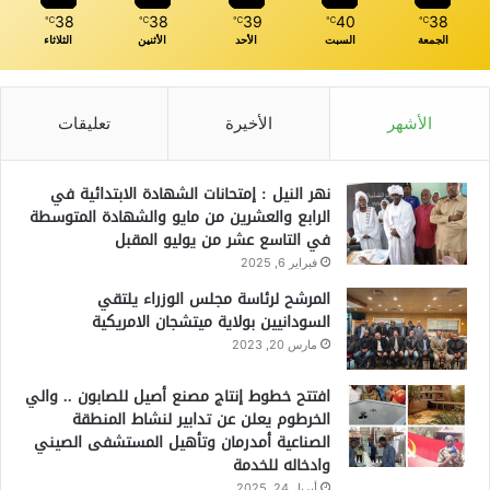
38
38
39
40
38
℃
℃
℃
℃
℃
الجمعة
السبت
الأحد
الأثنين
الثلاثاء
الأشهر
الأخيرة
تعليقات
نهر النيل : إمتحانات الشهادة الابتدائية في
الرابع والعشرين من مايو والشهادة المتوسطة
في التاسع عشر من يوليو المقبل
فبراير 6, 2025
المرشح لرئاسة مجلس الوزراء يلتقي
السودانيين بولاية ميتشجان الامريكية
مارس 20, 2023
افتتح خطوط إنتاج مصنع أصيل للصابون .. والي
الخرطوم يعلن عن تدابير لنشاط المنطقة
الصناعية أمدرمان وتأهيل المستشفى الصيني
وادخاله للخدمة
أبريل 24, 2025