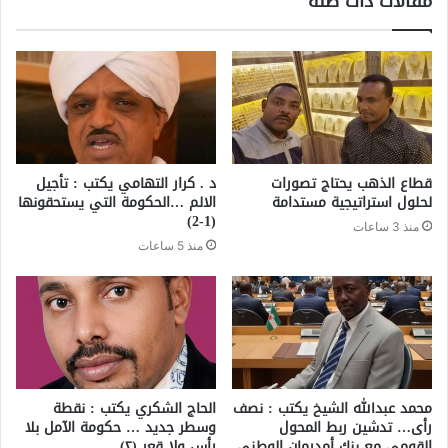
مقالات ذات صلة
قطاع الذهب يحتاج تصورات
د . كرار التهامي يكتب : تأجيل
لحلول استراتيجية مستدامة
الالم …الحكومة التي يستحقونها
(1-2)
منذ 3 ساعات
منذ 5 ساعات
محمد عبدالله الشيخ يكتب : نصف
الحاج الشكري يكتب : نقطة
رأى… تدشين ربط المحول
وسطر جديد … حكومة الآمل بلا
القومي مع بنك أمدرمان الوطني
رأس ولا قعر (٢)