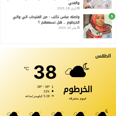
والفني
أبريل 28, 2025
واصله عباس تكتب : من الفتيحاب الي والي
الخرطوم .. هل تسمعهم ؟
يناير 20, 2024
الطقس
38
℃
الخرطوم
38º - 36º
23%
5.28 كيلومتر/ساعة
غيوم متفرقة