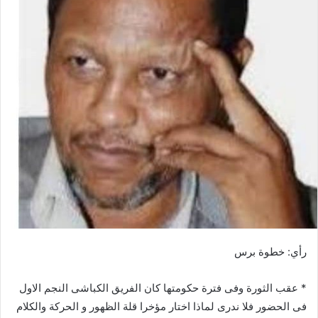
ي
د
ا
إ
ل
ك
ت
ر
و
ن
ي
ا
رأي: خطوة برس
* عقب الثورة وفى فترة حكومتها كان الفريق الكباشى النجم الاول
فى الحضور فلا ندرى لماذا اختار مؤخرا قلة الظهور و الحركة والكلام