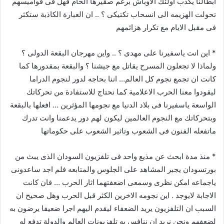
ابطالنا يكذب اولئك الاوباش برغم صقيرها الحام فهل فى قواميسهم
تحولت الهزيمه الى انسحاب تكتيكى ؟ .. ان العبارة الكاذبة ستكثر
فى مقبل الايام مع تكرار هزائمهم
* اين انت ياسفيرنا على مهدى ؟ .. واين مهرجان البقعة الدولى ؟
ولماذا لا تجعلون المسرح يقاتل مع جيشنا ؟ والبقعة بمقدورها كما
كانت ان تجمع نجوم كل العالم… اننا بحاجه لدور لنجوم الدراما
ليقودوا معنا الحرب الاعلامية كما نحتاج للاستفادة من تحركاتك
الواسعة ياسفيرنا فى بلاد الدنيا مع نجومها المؤثرين … افعلها بالبقعة
وبتحركاتك مع النجوم العالمين ليكون لهم دور يدعمنا وانت تدرك
ماتفعله الفنون فى الشعوب وتاثير الشعوب على حكوماتها
* منذ مدة ابحث عن مذيع واحد فى تلفزيون السودان الذى يبث من
بورتسودان يجبر المشاهد على الجلوس والمتابعه فلم اجد ساعدونى
ياجماعه امكن نظرى وسمعى اضعفتهما اثار الحرب … فان كانت
الاجابة لايوجد . اين نجومه الاخرين الكثر قبل الحرب وهل صحيح ان
السبب ان التلفزيون يريد الضعفاء ليقدم اليهم اجرا ضعيفا يرضون به
لضعفهم ونحن نريد ان ننافس به تلفزيونات العالم والدولة تدفع له