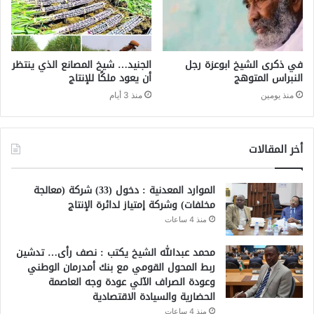
في ذكرى الشيخ ابوعزة رجل
الجنيد… شيخ المصانع الذي ينتظر
النبراس المتوهج
أن يعود ملكًا للإنتاج
منذ يومين
منذ 3 أيام
أخر المقالات
الموارد المعدنية : دخول (33) شركة (معالجة
مخلفات) وشركة إمتياز لدائرة الإنتاج
منذ 4 ساعات
محمد عبدالله الشيخ يكتب : نصف رأى… تدشين
ربط المحول القومي مع بنك أمدرمان الوطني
وعودة الصراف الآلي عودة وجه العاصمة
الحضارية والسيادة الاقتصادية
منذ 4 ساعات