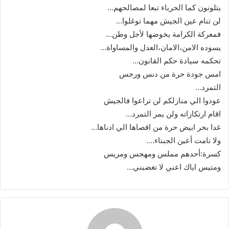
يتلونون كما الحرباء تبعا لمصالحهم…
لن تنام عين الجيش مهما توغلوا…
فمعركة الكرامة يخوضها لأجل وطن…
يسوده الامن،الامان،العدل والمساواة…
تحكمه سيادة حكم القانون…
امس جودة حرة من دنس ورجس
التمرد…
عودوا الي منازلكم لن تراعوا فالجيش
اقام ارتكازاته ولن يمر التمرد…
غدا بحر ابيض حرة من اقصاها الي ادناها…
ولا نامت أعين الجبناء….
كسرة:أحدهم مملس ومهجس ومريس
ومتيس اياك اعني لا تغضبني…