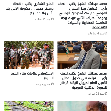
محمد عبدالله الشيخ يكتب : نصف
الحاج الشكري يكتب : نقطة
رأى… تدشين ربط المحول
وسطر جديد … حكومة الآمل بلا
القومي مع بنك أمدرمان الوطني
رأس ولا قعر (٢)
وعودة الصراف الآلي عودة وجه
منذ 21 ساعة
العاصمة الحضارية والسيادة
الاقتصادية
منذ 4 ساعات
محمد عبدالله الشيخ يكتب:نصف
الاستسلام علامات فناء الدعم
رأى … قراءة في جدول اعمال
السريع
الأمين العام لديوان الزكاة كإطار
منذ يوم واحد
للصورة الذهنية الموجبة
منذ 22 ساعة