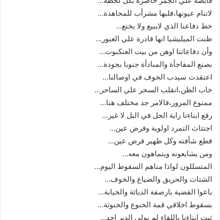
قابضة علي الجمر حاضرة بكل لحظة…
لاتنام عيونها،قلبها مشرأب للمجاهدة…
خط دفاعنا الذي لايبيع ولا يخنع…
ظنت الميليشيا انها قادرة علي العبور…
وأن دفاعاتنا اوهن من بيت العنكبوت…
بصنع المفاجأة والمبادأة جنوبا بجودة…
اعتقدت سيدب الخوف في اوصالنا…
خاب الظن،انقلب السحر علي الساحر…
ممنوع المرور،فالامر جد مختلف هنا…
رفع ابناءنا راية الحل في البل لا غير…
اجتثاث التمرد اولوية وفرض عين…
قطع شأفته وكل ظهير فرض عين…
ومن يشايعونه ويتماهون معه…
المتسللون لواذا مناهم السقوط اليوم…
الشتات والحريق والضياع والخوف…
باعوا القضية بارصفة الدياثة والخيابة…
بسقوط اخلاقي قمة الخنوع والخنوثة…
ثبت ابناءنا باللقاء لم يولي الدبر احد…