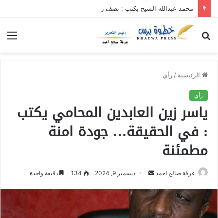
محمد عبدالله الشيخ يكتب : نصف رأى… تدشين ربط المحول القومي مع بنك أمدرمان الوطني وعودة الصراف الآلي عودة وجه العاصمة الحضارية والسيادة الاقتصادية
بحث
الق
عن
الرئيسية
/
رأي
رأي
ياسر زين العابدين المحامي يكتب
: في الحقيقة… جودة امنة
مطمئنة
عرفة صالح احمد
أ
ديسمبر 9, 2024
134
دقيقة واحدة
ر
س
ل