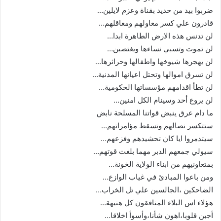
ضربوا بيد من حديد بقناة وعزم لايلين…
قادرون علي كسر معاولهم ومعاقلهم…
لن تدنس هذه الارض الطاهرة ابدا…
لن تموت وتسبي نساءها ويغتصبن…
لن يهجرها شيوخها واطفالها وحرائرها…
لن تسرق اموالها وتحتل اعيانها المدنية…
لن تطأ اقدامهم مؤسساتها الحكومية…
لن يروع أحد وسينام الكل امنين…
ما دام عرق ينبض قواتنا المسلحة نابض
ستتكسر نصالهم وتسقط مؤامراتهم…
سيتدمروا ايا كان تحشيدهم وفزعهم…
سيولي جمعهم الدبر مهما بلغت قوتهم…
بمتعاونيهم من ابناء الولاية الخونة…
ومن باعوا المبادئ في غياب الوازع…
الضاحكين ،الجالسين علي تل الخراب…
هؤلاء اس البلاء المنافقون كل هنيهة…
أجبن قلوبا،اهون شأنا،وأسوأ اخلاقا…