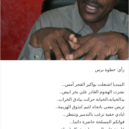
ب
ر
ي
د
ا
إ
ل
ك
ت
ر
رأي: خطوة برس
و
ن
الميديا اشتعلت بواكير الفجر أمس…
ي
ا
نشرت الهجوم الغادر علي بحر ابيض..
يدالخيانة،الخيابة حركت بيادق الخراب..
تربص مضي باتجاه لئيم لنذوق الهزيمة..
ايادي خفية ترغب بالتدمير وتنتظر…
قواتكم المسلحة حاضرة دائما…