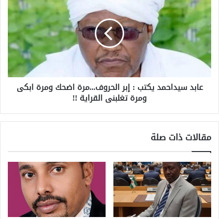
عابد سيداحمد يكتب : إبر الحروف...مرة اضحك ومرة ابكى
ومرة تغلبنى القراية !!
مقالات ذات صلة