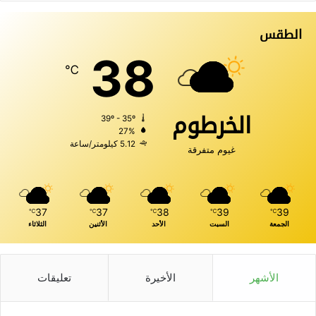
الطقس
38
℃
الخرطوم
39º - 35º
27%
5.12 كيلومتر/ساعة
غيوم متفرقة
37
37
38
39
39
℃
℃
℃
℃
℃
الجمعة
السبت
الأحد
الأثنين
الثلاثاء
الأشهر
الأخيرة
تعليقات