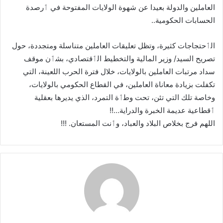
العاملين والدولة بعيدا عن شهوة الولايات المفتوحة في ٲرصدة
الحسابات الحكومية..
الٲحتجاجات كثيرة، وتظل تعليقات العاملين متناسلة ومتجددة، حول
تصريح السيد/ وزير المالية والتخطيط الٲقتصادي، بشٲن موقف
سداد مرتبات العاملين بالولايات، خلال فترة الحرب اللعينة، التي
تكفلت بزيادة معاناة العاملين، في القطاع الحكومي بالولايات،
وخاصة تلك التي تئن، تحت وطٲة التمرد، الذي يديرها بعقلية
ٲقطاعية عديمة الخبرة والدراية…!!
اللهم فرج بخلاص البلاد والعباد، وٲنت المستعان. !!!