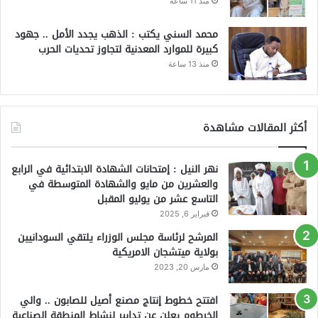
منذ 11 ساعة
محمد السني يكتب : الذهب يجدد الأمل .. جهود
كبيرة للموارد المعدنية لتجاوز تحديات الحرب
منذ 13 ساعة
أكثر المقالات مشاهدة
نهر النيل : إمتحانات الشهادة الابتدائية في الرابع
والعشرين من مايو والشهادة المتوسطة في
التاسع عشر من يوليو المقبل
فبراير 6, 2025
المرشح لرئاسة مجلس الوزراء يلتقي السودانيين
بولاية ميتشجان الامريكية
مارس 20, 2023
افتتح خطوط إنتاج مصنع أصيل للصابون .. والي
الخرطوم يعلن عن تدابير لنشاط المنطقة الصناعية