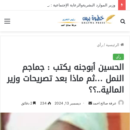
وزير الموارد البشريةوالرعاية الإجتماعية : محلية ريفي وسط القضارف تستحق أكبر المشروعات لدورها في جباية الزكاة
بحث
الق
عن
الرئيسية
/
رأي
رأي
الحسين ٲبوجنه يكتب : جماجم
النمل …ثم ماذا بعد تصريحات وزير
المالية..؟؟
عرفة صالح احمد
أ
ديسمبر 13, 2024
234
2 دقائق
ر
س
ل