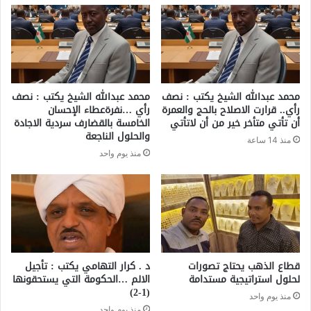
محمد عبدالله الشيخ يكتب : نصف
محمد عبدالله الشيخ يكتب : نصف
رأي.. قرارت الاصلاح بالحج والعمرة
رأي …نفرةعطاء الإحسان
أن تأتي متأخر خير من أن لاتأتي
الخامسة بالقضارف سردية الاجادة
والحلول الناجعة
منذ 14 ساعة
منذ يوم واحد
قطاع الذهب يحتاج تصورات
د . كرار التهامي يكتب : تأجيل
لحلول استراتيجية مستدامة
الالم …الحكومة التي يستحقونها
(1-2)
منذ يوم واحد
منذ يوم واحد