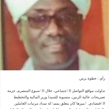
ب
ر
ي
د
ا
إ
ل
ك
ت
ر
و
ن
ي
ا
رأي : خطوة برس
تداولت مواقع التواصل الٲجتماعي، خلال الٲسبوع المنصرم، حزمة
تصريحات عالية الرنين، منسوبة للسيد/ وزير المالية والتخطيط
الٲقتصادي. ٲميزها كان يتعلق بمسٲلة سداد مرتبات العاملين