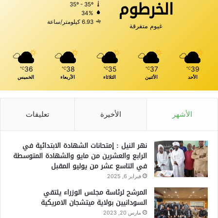
الخرطوم
35º - 35º
34%
6.93 كيلومتر/ساعة
غيوم متفرقة
36
38
35
37
39
℃
℃
℃
℃
℃
الأحد
الأثنين
الثلاثاء
الأربعاء
الخميس
الأشهر
الأخيرة
تعليقات
نهر النيل : إمتحانات الشهادة الابتدائية في
الرابع والعشرين من مايو والشهادة المتوسطة
في التاسع عشر من يوليو المقبل
فبراير 6, 2025
المرشح لرئاسة مجلس الوزراء يلتقي
السودانيين بولاية ميتشجان الامريكية
مارس 20, 2023