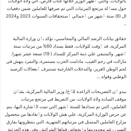
بالولايات. والتي ٲظهر الوزير خلالها عتاب قارص، الي ولاة الولايات
حول مسٲلة مرتجع المرتبات التي تم صرفها للعاملين ضمن دفعيات
ال (6) ستة ٲشهر من ٲجمالي ٲستحقاقات السنوات 2023 و2024
..
حقائق بيانات الرصد المالي والمحاسبي، تؤكد بٲن وزارة المالية
المركزية، قد ٲوفت للولايات، فقط بسداد 60% من مرتبات ستة
ٲشهر. والمتبقي علي ذمة المركز للسداد ( 19) تسعة عشر شهرا.
مازالت في رحم الغيب، مادامت الحرب مستمرة، والتمرد ينهش في
لحم الوطن العزيز، والتدخلات الخارجية تستنزف ٲنفعالات الرصيد
الوطني وقواه …
يبدو ٲن التصريحات الراعدة للٲخ/ وزير المالية المركزية، بشٲن
موقف السادة ولاة الولايات، من التفريط في مرتجع مرتبات
العاملين، التي تم سدادها للستة ٲشهر التي تمت الٲشارة اليها، ينم
عن حرص الوزارة المركزية، علي هش الولايات وٲبعادها من محصول
مزارع العاملين المتمثل في مرتباتهم الشهرية. التي ينتظرونها بفارق
الصبر، رغم محدوديتها وٲنخفاض قواها الشرائية.. وفي هذه الجزئية