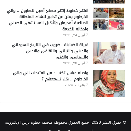
افتتح خطوط إنتاج مصنع أصيل للصابون .. والي
الخرطوم يعلن عن تدابير لنشاط المنطقة
الصناعية أمدرمان وتأهيل المستشفى الصيني
وادخاله للخدمة
أبريل 24, 2025
قبيلة الضباينة ..ضروب في التاريخ السوداني
والديني والتراثي والثقافي والادبي
والسياسي والفني
أبريل 28, 2025
واصله عباس تكتب : من الفتيحاب الي والي
الخرطوم .. هل تسمعهم ؟
يناير 20, 2024
© حقوق النشر 2026، جميع الحقوق محفوظة صحيفة خطوة برس الإلكترونية