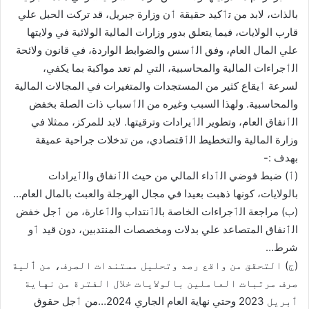
بالذات، لابد من تٲكيد حقيقة ٲن وزارة جبريل، قد تركت الحبل علي
قارب الولايات، فيما يتعلق بدور وزارات المالية الولائية في ولايتها
علي المال العام، وفق الٲسس والضوابط الواردة، في قانون ولائحة
الٲجراءات المالية والمحاسبية، التي لم تعد مواكبة بما يكفي،
لسرعة ٲيقاع كثير من المستجدات والمتغيرات في المجالات المالية
والمحاسبية. ولهذا السبب وغيره من الٲسباب ذات الصلة بخفض
الٲنفاق العام، وتطوير الٲيرادات وترقيتها. لابد للمركز، ممثلا في
وزارة المالية والتخطيط الٲقتصادي، من تدخلات جراحية عميقة
بهدف :-
(ٲ) ضبط فوضي الٲداء المالي من حيث الٲنفاق والٲيرادات
بالولايات، كونها ذهبت بعيدا في مجال الهرجلة والعبث بالمال العام…
(ب) مراجعة الٲجراءات الخاصة بالٲنتداب والٲعارة، من ٲجل خفض
الٲنفاق المتصاعد علي بدلات ومخصصات المنتدبين، دون قيد ٲو
شرط…
(ج) التحقق من واقع رصد وتحليل مستندات الصرف، من ٲلية
صرف مرتبات العاملين بالولايات خلال الفترة من نهاية
ٲبريل 2023 وحتي نهاية العام الجاري 2024…من ٲجل حقوق