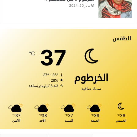
يناير 20, 2024
الطقس
37
℃
الخرطوم
37º - 36º
28%
5.43 كيلومتر/ساعة
سماء صافية
37
38
37
39
36
℃
℃
℃
℃
℃
الخميس
الجمعة
السبت
الأحد
الأثنين