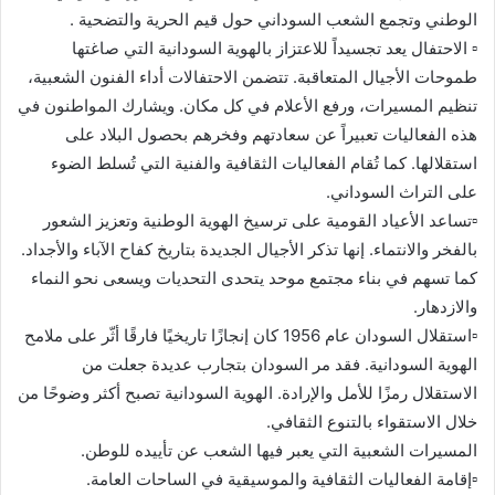
الوطني وتجمع الشعب السوداني حول قيم الحرية والتضحية .
▫️ الاحتفال يعد تجسيداً للاعتزاز بالهوية السودانية التي صاغتها
طموحات الأجيال المتعاقبة. تتضمن الاحتفالات أداء الفنون الشعبية،
تنظيم المسيرات، ورفع الأعلام في كل مكان. ويشارك المواطنون في
هذه الفعاليات تعبيراً عن سعادتهم وفخرهم بحصول البلاد على
استقلالها. كما تُقام الفعاليات الثقافية والفنية التي تُسلط الضوء
على التراث السوداني.
▫️تساعد الأعياد القومية على ترسيخ الهوية الوطنية وتعزيز الشعور
بالفخر والانتماء. إنها تذكر الأجيال الجديدة بتاريخ كفاح الآباء والأجداد.
كما تسهم في بناء مجتمع موحد يتحدى التحديات ويسعى نحو النماء
والازدهار.
▫️استقلال السودان عام 1956 كان إنجازًا تاريخيًا فارقًا أثّر على ملامح
الهوية السودانية. فقد مر السودان بتجارب عديدة جعلت من
الاستقلال رمزًا للأمل والإرادة. الهوية السودانية تصبح أكثر وضوحًا من
خلال الاستقواء بالتنوع الثقافي.
المسيرات الشعبية التي يعبر فيها الشعب عن تأييده للوطن.
▫️إقامة الفعاليات الثقافية والموسيقية في الساحات العامة.