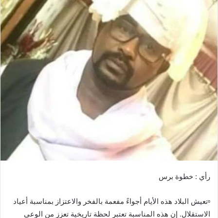
ب
ر
ي
د
ا
إ
ل
ك
ت
ر
و
ن
ي
ا
رأي : خطوة برس
▫️تعيش البلاد هذه الأيام أجواءً مفعمة بالفخر والاعتزاز بمناسبة أعياد
الاستقلال. إن هذه المناسبة تعتبر لحظة تاريخية تعزز من الوعي