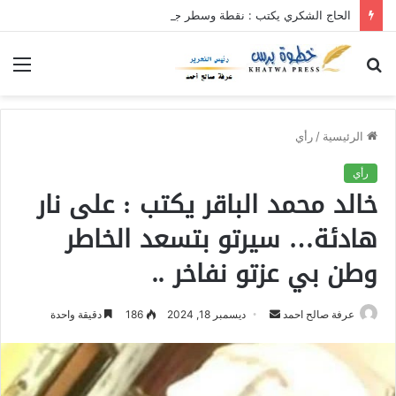
الحاج الشكري يكتب : نقطة وسطر جديد … حكومة الآمل بلا رأس ولا قعر (٢)
بحث
الق
عن
الرئيسية
/
رأي
رأي
خالد محمد الباقر يكتب : على نار
هادئة… سيرتو بتسعد الخاطر
وطن بي عزتو نفاخر ..
عرفة صالح احمد
أ
ديسمبر 18, 2024
186
دقيقة واحدة
ر
س
ل