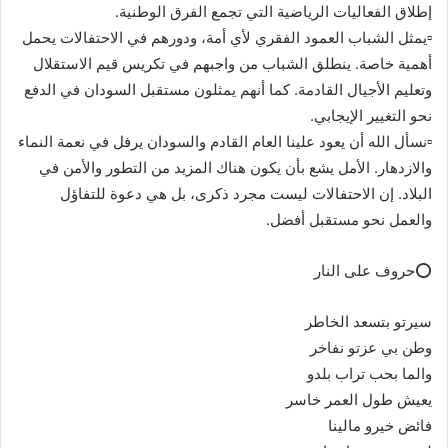
إطلاق الفعاليات الرياضية التي تجمع الفرق الوطنية.
▫️يمثل الشباب العمود الفقري لأي أمة، ودورهم في الاحتفالات يحمل
أهمية خاصة. ينطلق الشباب من واجبهم في تكريس قيم الاستقلال
وتعليم الأجيال القادمة. كما أنهم يمثلون مستقبل السودان في الدفع
نحو التغيير الإيجابي.
▫️نسأل الله أن يعود علينا العام القادم والسودان يرفل في نعمة النماء
والازدهار. الأمل يشع بأن يكون هناك المزيد من التطور والأمن في
البلاد. إن الاحتفالات ليست مجرد ذكرى، بل هي دعوة للتفاؤل
والعمل نحو مستقبل أفضل.
⭕حروف على النار
سيرتو بتسعد الخاطر
وطن بي عزتو نفاخر
والما بحب تراب بلدو
يعيش طول العمر خاسر
فائض خيرو مالينا