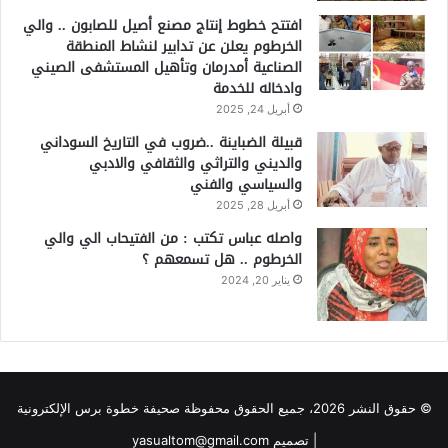
افتتح خطوط إنتاج مصنع أصيل للصابون .. والي
الخرطوم يعلن عن تدابير لنشاط المنطقة
الصناعية أمدرمان وتأهيل المستشفى الصيني
وادخاله للخدمة
أبريل 24, 2025
قبيلة الضباينة ..ضروب في التاريخ السوداني
والديني والتراثي والثقافي والادبي
والسياسي والفني
أبريل 28, 2025
واصله عباس تكتب : من الفتيحاب الي والي
الخرطوم .. هل تسمعهم ؟
يناير 20, 2024
© حقوق النشر 2026، جميع الحقوق محفوظة صحيفة خطوة برس الإلكترونية
| تصميم yasualtom@gmail.com