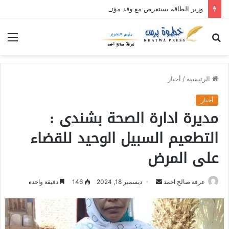
وزير الطاقة يستعرض مع وفد مؤتمر خريجي شعب البجا الجهود الجارية لاستقرار كهرباء البحر الأحمر
بحث
الق
عن
الرئيسية
/
أخبار
أخبار
مديرة ادارة الصحة بشندى :
التطعيم السبيل الوحيد للقضاء
على المرض
عرفة صالح احمد
أ
ديسمبر 18, 2024
146
دقيقة واحدة
ر
س
ل