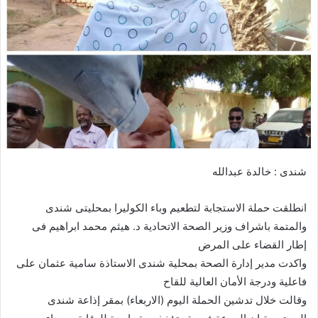
ب
ر
ي
د
ا
إ
ل
ك
ت
ر
شندى : خالدة عبدالله
و
ن
انطلقت حملة الاستجابة لتطعيم وباء الكوليرا بمحليتى شندى
ي
ا
والمتمة باشراف وزير الصحة الاتحادية د. هيثم محمد ابراهيم فى
إطار القضاء على المرض
واكدت مدير إدارة الصحة بمحلية شندى الاستاذة سامية عثمان على
فاعلية ودرجة الأمان العالية للقاح
وقالت خلال تدشين الحملة اليوم (الاربعاء) بمقر إذاعة شندى