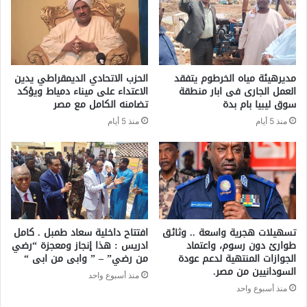
مديرهيئة مياه الخرطوم يتفقد
الحزب الاتحادي الديمقراطي يدين
العمل الجارى فى ابار منطقة
الاعتداء على ميناء دمياط ويؤكد
سوق ليبيا بام بدة
تضامنه الكامل مع مصر
منذ 5 أيام
منذ 5 أيام
تسهيلات هجرية واسعة .. وثائق
افتتاح داخلية سعاد طمبل . كامل
طوارئ دون رسوم، واعتماد
ادريس : هذا إنجاز ومعجزة “رضي
الجوازات المنتهية لدعم عودة
من رضي” – ” وابى من ابى “
السودانيين من مصر.
منذ أسبوع واحد
منذ أسبوع واحد