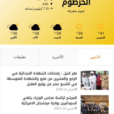
الخرطوم
43%
7.13 كيلومتر/ساعة
غيوم متفرقة
36
38
39
39
41
℃
℃
℃
℃
℃
الخميس
الجمعة
السبت
الأحد
الأثنين
الأشهر
الأخيرة
تعليقات
نهر النيل : إمتحانات الشهادة الابتدائية في
الرابع والعشرين من مايو والشهادة المتوسطة
في التاسع عشر من يوليو المقبل
فبراير 6, 2025
المرشح لرئاسة مجلس الوزراء يلتقي
السودانيين بولاية ميتشجان الامريكية
مارس 20, 2023