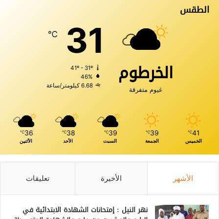
الطقس
31
℃
الخرطوم
41º - 31º
46%
6.68 كيلومتر/ساعة
غيوم متفرقة
36
38
39
39
41
℃
℃
℃
℃
℃
الخميس
الجمعة
السبت
الأحد
الأثنين
الأشهر
الأخيرة
تعليقات
نهر النيل : إمتحانات الشهادة الابتدائية في