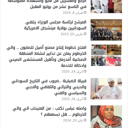
الرابع والعشرين من مايو والشهادة المتوسطة
في التاسع عشر من يوليو المقبل
فبراير 6, 2025
المرشح لرئاسة مجلس الوزراء يلتقي
السودانيين بولاية ميتشجان الامريكية
مارس 20, 2023
افتتح خطوط إنتاج مصنع أصيل للصابون .. والي
الخرطوم يعلن عن تدابير لنشاط المنطقة
الصناعية أمدرمان وتأهيل المستشفى الصيني
وادخاله للخدمة
أبريل 24, 2025
قبيلة الضباينة ..ضروب في التاريخ السوداني
والديني والتراثي والثقافي والادبي
والسياسي والفني
أبريل 28, 2025
واصله عباس تكتب : من الفتيحاب الي والي
الخرطوم .. هل تسمعهم ؟
يناير 20, 2024