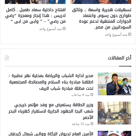
تسهيلات هجرية واسعة .. وثائق
افتتاح داخلية سعاد طمبل . كامل
طوارئ دون رسوم، واعتماد
ادريس : هذا إنجاز ومعجزة “رضي
الجوازات المنتهية لدعم عودة
من رضي” – ” وابى من ابى “
السودانيين من مصر.
منذ أسبوع واحد
منذ أسبوع واحد
أخر المقالات
مدير ادارة الشباب والرياضة بمحلية نهر عطبرة :
اطلقنا مبادرة بناء السلام والمصالحة المجتمعية
تحت مظلة مبادرة شباب الريف
منذ 4 ساعات
وزير الطاقة يستعرض مع وفد مؤتمر خريجي
شعب البجا الجهود الجارية لاستقرار كهرباء البحر
الأحمر
منذ 12 ساعة
الأمين العام لديوان الزكاة ووالي شمال كردفان