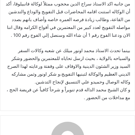
من جانبه اكد الاستاذ سراج الدين محجوب ممثلاً لوكالة فانبيلوقا، أكد
أن الوكاله استنت اقامه المحاضرات قبل التفويج والوداع والتدشين
من القاعة، وطالب زيادة فرصه العمره خاصه وأضاف بانهم بصدد
مواصله التفويج لعدد كبير من المعتمرين في أفواج الكرامه وقال اننا
الان ودعنا الفوج رقم 1 أن شاء الله وسنصل إلي الفوج رقم 100 .
بينما تحدث الاستاذ محمد اونور ميلك عن شعبه وكالات السفر
والسياحه بالولاية ، بحيث ارسل تحاياه للمعتمرين والحضور وشكر
السيد وزير الشئون الدينية والاوقاف على وقفتة ورعايته لهذا الصرح
الديني العظيم والوكالة لتبنيها التفويج،و شكر اونور وثمن مشاركه
وكاله الوصال وحميدو علي التنسيق لإنجاح التدشين.
و كان الشيخ محمد الداله قدم تنويراً و شرحاً كافياً عن فريضة الحج ،
مع مداخلات من الحضور .