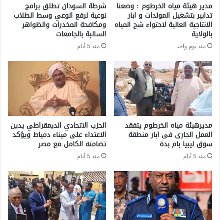
مدير هيئة مياه الخرطوم : وضعنا
شرطة السودان تطلق برامج
تدابير بتشغيل المولدات و ابار
نوعية لرفع الوعي وسط الطلاب
الانتاجية العالية لاحتواء شح المياه
ومكافحة المخدرات والظواهر
بالولاية
السالبة بالجامعات
منذ يوم واحد
منذ 5 أيام
مديرهيئة مياه الخرطوم يتفقد
الحزب الاتحادي الديمقراطي يدين
العمل الجارى فى ابار منطقة
الاعتداء على ميناء دمياط ويؤكد
سوق ليبيا بام بدة
تضامنه الكامل مع مصر
منذ 5 أيام
منذ 5 أيام