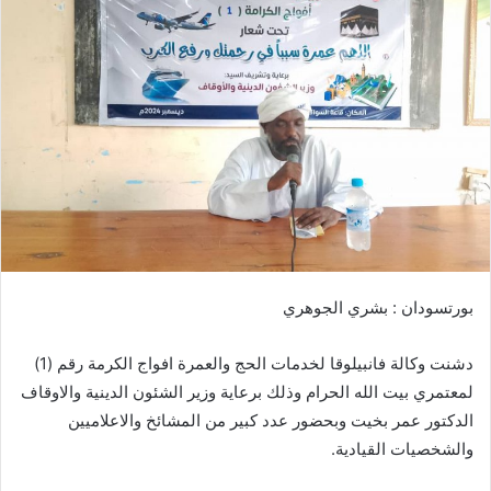
ل
ب
ر
ي
د
ا
إ
ل
ك
ت
ر
بورتسودان : بشري الجوهري
و
ن
دشنت وكالة فانبيلوقا لخدمات الحج والعمرة افواج الكرمة رقم (1)
ي
ا
لمعتمري بيت الله الحرام وذلك برعاية وزير الشئون الدينية والاوقاف
الدكتور عمر بخيت وبحضور عدد كبير من المشائخ والاعلاميين
والشخصيات القيادية.