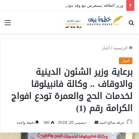
وزير الطاقة يستعرض مع وفد مؤتمر خريجي شعب البجا الجهود الجارية لاستقرار كهرباء البحر الأحمر
بحث
الق
عن
الرئيسية
/
أخبار
أخبار
برعاية وزير الشئون الدينية
والاوقاف .. وكالة فانبيلوقا
لخدمات الحج والعمرة تودع افواج
الكرامة رقم (1)
عرفة صالح احمد
أ
ديسمبر 20, 2024
180
دقيقة واحدة
ر
س