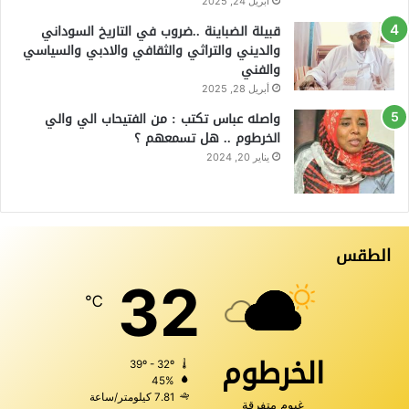
أبريل 24, 2025
قبيلة الضباينة ..ضروب في التاريخ السوداني
والديني والتراثي والثقافي والادبي والسياسي
والفني
أبريل 28, 2025
واصله عباس تكتب : من الفتيحاب الي والي
الخرطوم .. هل تسمعهم ؟
يناير 20, 2024
الطقس
32
℃
الخرطوم
39º - 32º
45%
7.81 كيلومتر/ساعة
غيوم متفرقة