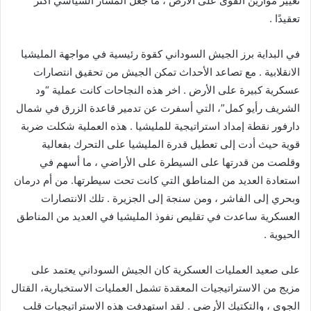
تغيير موازين القوى على الأرض ، ما جعل المسار السياسي أكثر
تعقيدًا .
في البداية برز الجيش السوداني كقوة رئيسية في مواجهة المليشيا
الانقلابية . مع تصاعد الأحداث تمكن الجيش من تحقيق انتصارات
عسكرية كبيرة على الأرض . اخر هذه النجاحات كانت عملية “ود
الشريف رأيو كمل”، التي أسفرت عن تدمير قاعدة الزرق في شمال
دارفور نقطة إمداد استراتيجية للمليشيا . هذه العملية شكلت ضربة
قوية حيث أدت إلى تعطيل قدرة المليشيا على التحرك بفعالية
وقلصت من قدرتها على السيطرة على الأراضي ، ما أسهم في
استعادة العديد من المناطق التي كانت تحت سيطرتها. من أم درمان
وبحري إلى الفاشر ، ومن سنجة إلى الجزيرة . تلك الانتصارات
العسكرية ساعدت في تقليص نفوذ المليشيا في العديد من المناطق
الحيوية .
على صعيد العمليات العسكرية كان الجيش السوداني يعتمد على
مزيج من الاستراتيجيات المعقدة تشمل العمليات الاستخبارية، القتال
الجوي ، والتكتيك الأرضي . لقد استهدفت هذه الاستراتيجيات قلب