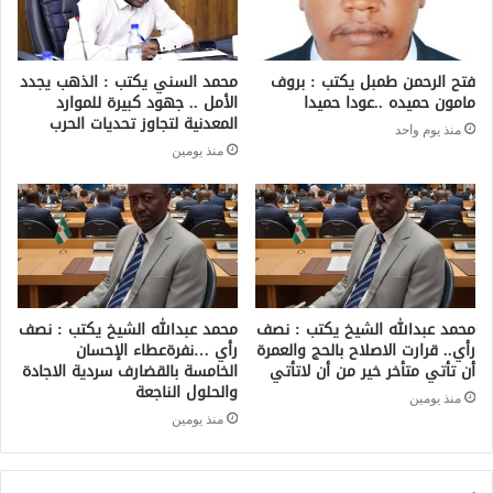
فتح الرحمن طمبل يكتب : بروف
محمد السني يكتب : الذهب يجدد
مامون حميده ..عودا حميدا
الأمل .. جهود كبيرة للموارد
المعدنية لتجاوز تحديات الحرب
منذ يوم واحد
منذ يومين
محمد عبدالله الشيخ يكتب : نصف
محمد عبدالله الشيخ يكتب : نصف
رأي.. قرارت الاصلاح بالحج والعمرة
رأي …نفرةعطاء الإحسان
أن تأتي متأخر خير من أن لاتأتي
الخامسة بالقضارف سردية الاجادة
والحلول الناجعة
منذ يومين
منذ يومين