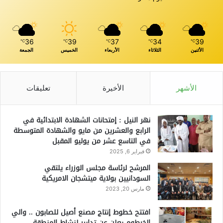
36
39
37
34
39
℃
℃
℃
℃
℃
الأثنين
الثلاثاء
الأربعاء
الخميس
الجمعة
الأشهر
الأخيرة
تعليقات
نهر النيل : إمتحانات الشهادة الابتدائية في
الرابع والعشرين من مايو والشهادة المتوسطة
في التاسع عشر من يوليو المقبل
فبراير 6, 2025
المرشح لرئاسة مجلس الوزراء يلتقي
السودانيين بولاية ميتشجان الامريكية
مارس 20, 2023
افتتح خطوط إنتاج مصنع أصيل للصابون .. والي
الخرطوم يعلن عن تدابير لنشاط المنطقة