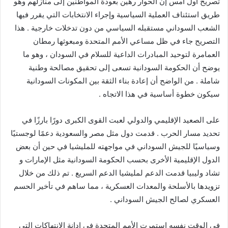
تصريح أول أمس إن الحوار رهين بعودة المواطنين إلى منازلهم وهو
طريق استئناف العملية السياسية وإجراء الانتخابات التي يقرر فيها
الشعب السوداني مستقبله السياسي من دون تدخلات خارجية . هذا
التصريح جاء في ظل مساعي الأمم المتحدة ومبعوثها رمطان
العمامرة لتوحيد المبادرات الداعية للسلام في السودان ، وهو ما
يوضح أن الحكومة السودانية تسعى إلى تحقيق مصالحة وطنية
شاملة . من الواضح أن إعادة بناء الثقة بين المكونات السودانية
سيكون خطوة أساسية في هذا الاتجاه .
على الصعيد الإقليمي والدولي لعبت القوى الكبرى دورًا بارزًا في
تحديد مسار الحرب . قدمت دول مثل مصر والسعودية دعمًا لوجستيًا
وسياسيًا للجيش السوداني في مواجهته للمليشيا في حين أن بعض
الدول الإقليمية الأخرى بحسب الحكومة السودانية مثل الإمارات و
تشاد وليبيا قدمت الدعم لمليشيا الدعم السريع . تم ذلك من خلال
تزويدها بالأسلحة والمعدات العسكرية ، مما ساهم في تأخير الحسم
العسكري لصالح الجيش السوداني .
في الوقت نفسه استمرت الأمم المتحدة في إدانة الانتهاكات التي