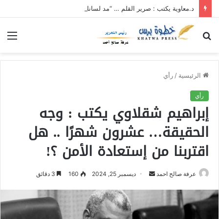
د.معاوية يكتب : صرير القلم … “مد لسانك”… “قدر قانونك”
بحث
الق
عن
الرئيسية
/
رأي
رأي
إبراهيم شقلاوي يكتب : وجه
الحقيقة… عشرون شهرًا .. هل
اقتربنا من إستعادة الأمن ؟!
عرفة صالح احمد
أ
ديسمبر 25, 2024
160
3 دقائق
ر
س
ل