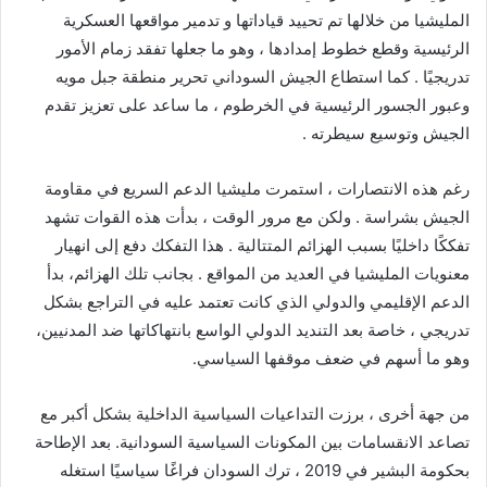
المليشيا من خلالها تم تحييد قياداتها و تدمير مواقعها العسكرية
الرئيسية وقطع خطوط إمدادها ، وهو ما جعلها تفقد زمام الأمور
تدريجيًا . كما استطاع الجيش السوداني تحرير منطقة جبل مويه
وعبور الجسور الرئيسية في الخرطوم ، ما ساعد على تعزيز تقدم
الجيش وتوسيع سيطرته .
رغم هذه الانتصارات ، استمرت مليشيا الدعم السريع في مقاومة
الجيش بشراسة . ولكن مع مرور الوقت ، بدأت هذه القوات تشهد
تفككًا داخليًا بسبب الهزائم المتتالية . هذا التفكك دفع إلى انهيار
معنويات المليشيا في العديد من المواقع . بجانب تلك الهزائم، بدأ
الدعم الإقليمي والدولي الذي كانت تعتمد عليه في التراجع بشكل
تدريجي ، خاصة بعد التنديد الدولي الواسع بانتهاكاتها ضد المدنيين،
وهو ما أسهم في ضعف موقفها السياسي.
من جهة أخرى ، برزت التداعيات السياسية الداخلية بشكل أكبر مع
تصاعد الانقسامات بين المكونات السياسية السودانية. بعد الإطاحة
بحكومة البشير في 2019 ، ترك السودان فراغًا سياسيًا استغله