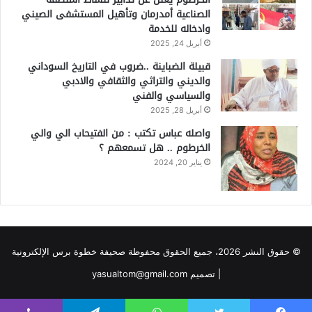
الصناعية أمدرمان وتأهيل المستشفى الصيني
وادخاله للخدمة
أبريل 24, 2025
قبيلة الضباينة ..ضروب في التاريخ السوداني
والديني والتراثي والثقافي والادبي
والسياسي والفني
أبريل 28, 2025
واصله عباس تكتب : من الفتيحاب الي والي
الخرطوم .. هل تسمعهم ؟
يناير 20, 2024
© حقوق النشر 2026، جميع الحقوق محفوظة صحيفة خطوة برس الإلكترونية
| تصميم yasualtom@gmail.com