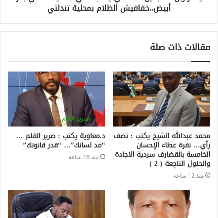
أبيض..خفافيش الظلام بمحلية تندلتي
مقالات ذات صلة
محمد عبدالله الشيخ يكتب : نصف
د.معاوية يكتب : صرير القلم …
رأي… نفرة عطاء الإحسان
“مد لسانك”… “قدر قانونك”
الخامسة بالقضارف سردية الاجادة
منذ 16 ساعة
والحلول الناچعة ( 2 )
منذ 12 ساعة