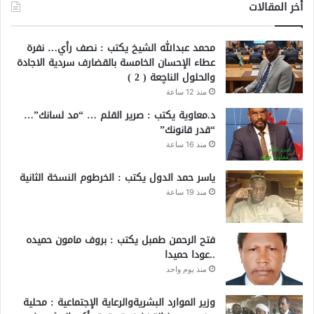
أخر المقالات
محمد عبدالله الشيخ يكتب : نصف رأي… نفرة
عطاء الإحسان الخامسة بالقضارف سردية الاجادة
والحلول الناچعة ( 2 )
منذ 12 ساعة
د.معاوية يكتب : صرير القلم … “مد لسانك”…
“قدر قانونك”
منذ 16 ساعة
ياسر حمد الدول يكتب : الخرطوم النسخة الثانية
منذ 19 ساعة
فتح الرحمن طمبل يكتب : بروف مامون حميده
..عودا حميدا
منذ يوم واحد
وزير الموارد البشريةوالرعاية الإجتماعية : محلية