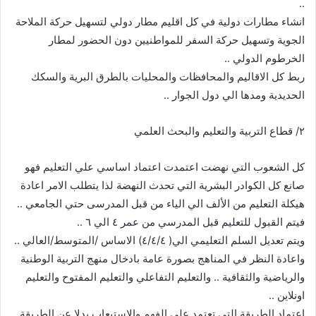
..
انشاء مطارات دولية في كل اقليم مطار دولي لتسهيل حركة الملاحة
الجوية وتسهيل حركة السفر للمواطنيين دون الحضور لمطار
الخرطوم الدولي ..
ربط كل الاقاليم والمحافظات والمحليات بالطرق البرية والسكك
الحديدية ومدها الي دول الجوار ..
٢/ قطاع التربية والتعليم والبحث العلمي
كل الشعوب التي نهضت اعتمدت اعتماد اساسي علي التعليم فهو
صانع كل الكوادر البشرية التي تحدث النهضة لذا يتطلب الامر اعادة
هيكلة التعليم من الألف الي الياء من قبل المدرسى حتي الجامعي ..
فيتم القبول للتعليم قبل المدرسي من عمر ٤ الي ٦ ..
ويتم تعديل السلم التعليمي الي( ٤/٤/٤) الاساس /المتوسط/العالي ..
واعادة النظر في المناهج بصورة عامة بادخال منهج التربية الوطنية
والرياضية والثقافية .. والتعليم التفاعلي والتعليم المفتوح والتعليم
اونلاين ..
اعتماد الطريقة التي تعتمد علي الفهم والاستيعاب بدلا عن الطريقة