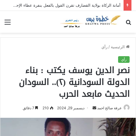
افتتاح أكبر مخزن للزكاة على مستوى السودان بولاية القضارف
بحث
الق
عن
الرئيسية
/
رأي
رأي
نصر الدين يوسف يكتب : بناء
الدولة السودانية (٢).. السودان
الحديث مابعد الحرب
عرفة صالح احمد
أ
ديسمبر 29, 2024
210
7 دقائق
ر
س
ل