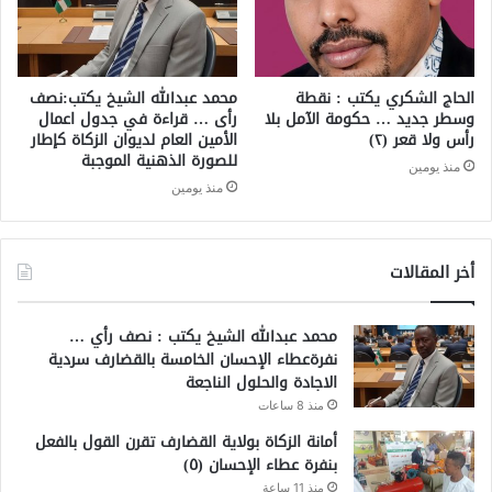
الحاج الشكري يكتب : نقطة
محمد عبدالله الشيخ يكتب:نصف
وسطر جديد … حكومة الآمل بلا
رأى … قراءة في جدول اعمال
رأس ولا قعر (٢)
الأمين العام لديوان الزكاة كإطار
للصورة الذهنية الموجبة
منذ يومين
منذ يومين
أخر المقالات
محمد عبدالله الشيخ يكتب : نصف رأي …
نفرةعطاء الإحسان الخامسة بالقضارف سردية
الاجادة والحلول الناجعة
منذ 8 ساعات
أمانة الزكاة بولاية القضارف تقرن القول بالفعل
بنفرة عطاء الإحسان (٥)
منذ 11 ساعة