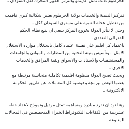
الخرطوم كانت تمثل الدينمو والترس الكبير المحرك لكل السودان ..
فتركيز التنمية والخدمات بولاية الخرطوم يعتبر اشكالية كبري فاقمت
من تعطيل عجلة التنمية علي مستوي السودان ككل ..
وحتي لا تتأثر الدولة بخروج المركز ينبغي ان نتبع نظام الحكم
الفدرالي التعددي ..
باعتماد كل اقليم علي نفسة اعتماد كامل باستغلال موارده الاستغلال
الامثل .. وتأسيس بنيته التحتية من المطارات والموانئ والجامعات
والمستشفيات والاستادات والاسواق وبقية المرافق والخدمات
الاخري ..
وبحيث تصبح الدولة منظومة اقليمية تكاملية متجانسة مرتبطة مع
بعضها البعض ببرمجة وحوسبة كل المعاملات عن طريق الحكومة
الالكترونية ..
وهنا نود ان نفرد مبادرة ومساهمه تمثل موديل ونموذج لاعداد خطة
عشرينية من الكفاءات التكنوقراط الخبراء المتخصصين في المجالات
المتنوعة …