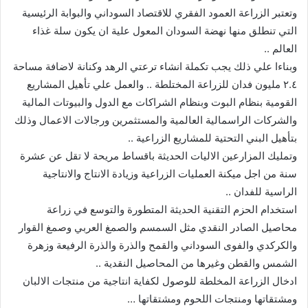
وتعتبر الزراعة العمود الفقري للاقتصاد السوداني والبوابة الرئيسية
التي تنطلق منها نهضة السودان المعول علية ان يكون سلة غذاء
العالم ..
وبناءا علي ذلك يجب تكملة انشاء ترعتي الرهد وكنانة لاضافة مساحة
٢.٤ مليون فدان للزراعة المختلطة .. والعمل علي تأهيل المشاريع
القومية بنظام البوت وبنظام الشراكات مع الدول والبيوتات المالية
والشركات الراسمالية العالمية والمستثمرين ورجالات الاعمال وذلك
بتأهيل البني التحتية للمشاريع الزراعية ..
وتمليك المزارعين الاليات الحديثة باقساط مريحة لا تقل عن عشرة
سنة من اجل ميكنة العمليات الزراعية وزيادة الانتاج والانتاجية
الراسية للفدان ..
استخدام الحزم التقنية الحديثة المتطورة والتوسع في زراعة
محاصيل الصادر النقدي مثل السمسم والصمغ العربي وصمغ القوار
والكركدي والفوى السوداني والقمح والذرة والذرة الرفيعة وزهرة
الشمس والقطن وغيرها من المحاصيل النقدية ..
ادخال الزراعة المخلطة للوصول لكفاية انتاجية من منتجات الالبان
ومشتقاتها ومنتجات اللحوم ومشتقاتها …