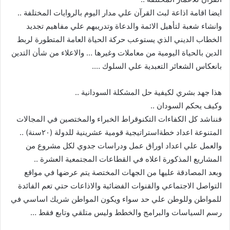
ايضا اقامة اذاعة لبث القرآن علي مدار اليوم بالروايات المختلفة ..
وانشاء شعبة لتأهيل الائمة والدعاة وتدريبهم علي مفاهيم تجديد
الخطاب الديني الذي يستوعب حركة الحياة العامة المتطورة لربط
الدين بالحياة اليومية من معاملات وغيرها … والاعلاء من شأن التدين
بانعكاس الشعائر التعبدية علي السلوك ….
هذا جهد بشري لكيفية حل المشكلة السودانية ..
وكيف يحكم السودان ..
فنناشد كل الكفاءات التكنوقراط الخبراء والمختصين في المجالات
المتنوعة اعداد خطةاستراتيجية قومية عشرينية للدولة (٢٠سنة) ..
والعمل علي اعداد اوراق عمل ودراسات جدوي لكل مشروع من
المشاريع المذكورة اعلاه في القطاعات المجتمعية العشرة ..
وبعد المصادقة عليها من الجهات المختصة يتم عرضها في مواقع
التواصل الاجتماعي والقنوات الفضائية والاذاعات حتي تعم الفائدة
للمواطن وللوطن علي حد سواء ويكون المواطن شريك اساسي في
رسم السياسات والبرامج والخطط وليس متلقي وتابع فقط …