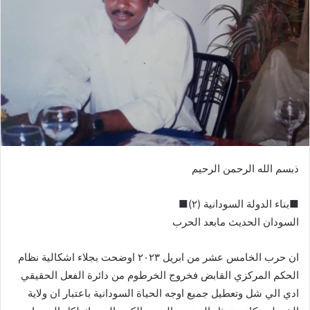
ب
ر
ي
د
ا
إ
ل
ك
ت
ر
ذبسم الله الرحمن الرحيم
و
ن
ي
■بناء الدولة السودانية (٢)■
ا
السودان الحديث مابعد الحرب
ان حرب الخامس عشر من ابريل ٢٠٢٣ اوضحت بجلاء اشكالية نظام
الحكم المركزي القابض فخروج الخرطوم من دائرة الفعل الحقيقي
ادي الي شل وتعطيل جميع اوجه الحياة السودانية باعتبار ان ولاية