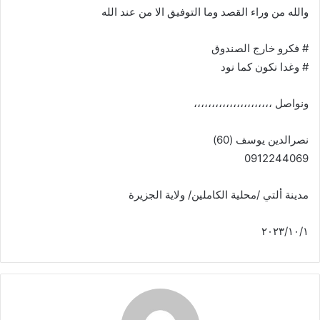
والله من وراء القصد وما التوفيق الا من عند الله
# فكرو خارج الصندوق
# وغدا نكون كما نود
ونواصل ،،،،،،،،،،،،،،،،،،،،،،
نصرالدين يوسف (60)
0912244069
مدينة ألتي /محلية الكاملين/ ولاية الجزيرة
٢٠٢٣/١٠/١