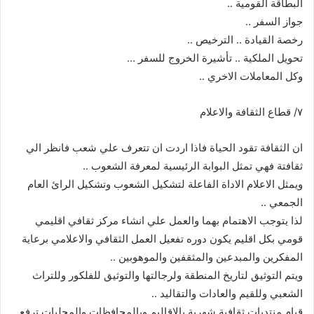
البطاقة القومية ..
جواز السفر ..
رخصة القيادة .. الترخيص ..
تحويل الملكية .. تأشيرة الخروج للسفر …
وكل المعاملات الاخري ..
٧/ قطاع الثقافة والاعلام
ان الثقافة تقود الحياة فاذا اردت ان تتعرف علي شعب فانظر الي
ثقافتة فهي تمثل البوابة الرئيسية لمعرفة الشعوب ..
ويمثل الاعلام الاداة الفاعلة لتشكيل الشعوب وتشكيل الرائ العام
الجمعي ..
لذا يتوجب الاهتمام بهما والعمل علي انشاء مركز ثقافي اقليمي
قومي بكل اقليم يكون دوره تفعيل العمل الثقافي والاعلامي برعاية
المفكرين والمبدعين والمثقفين والموهوبين ..
ويتم التوثيق لتاريخ المنطقة ولرجالتها والتوثيق للفلكور وللتراث
الشعبي وللقيم والعادات والتقاليد ..
قيام منتديات ثقافية شهرية بالاقاليم وبالمحافظات والمحليات ترفع