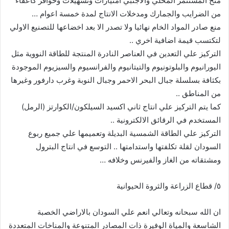
منح المستثمر المحلي والاجنبي امتيازات وتسهيلات وحوافز كاعفاء
من الضرايب والجمارك ومدخلات الانتاج لمدة خمسة اعوام …
منع صادر المواد الخام نهائيا ولا تصدر الا بعد اخضاعها للتصنيع الاولي
لتكتسب قيمة اضافية اخري ..
التركيز علي التعدين في العناصر النادرة المنتجة للطاقة النووية مثل
اليورانيوم والبلوتونيوم والتيتانيوم والفرانسيوم والسيزيوم الموجودة
بكثافة بسلسلة جبال البحر الاحمر وجبال النوبة وغرب دارفور وغيرها
من المناطق ..
كما يتم التركيز علي انتاج ثاني اكسيد السيلكون/الكوارتز (الرمل)
المستخدم في الرقائق الالكترونية ..
التركيز علي الطاقة الشمسية البديلة وتعميمها علي جميع ربوع
السودان لقلة تكلفتها واستدامتها .. التوسع في انتاج البترول
ومشتقاته من الغاز والفيرنس وخلافه …
٥/ قطاع الزراعة والثروة الحيوانية
ان الله سبحانه وتعالي انعم علي السودان بالاراضي الخصبة
الشاسعة والمياة الوفيرة ذات المصادر المتنوعة والمناخات المتعددة