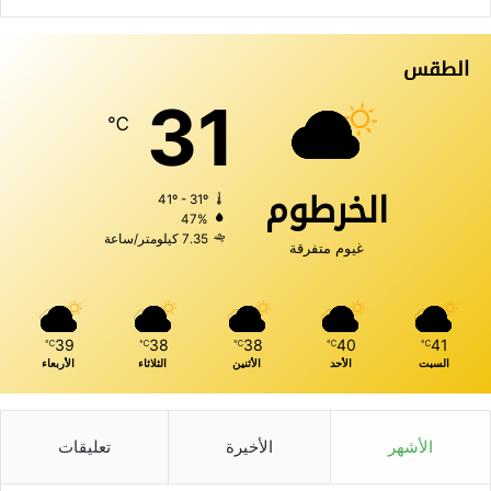
الطقس
31
℃
الخرطوم
41º - 31º
47%
7.35 كيلومتر/ساعة
غيوم متفرقة
39
38
38
40
41
℃
℃
℃
℃
℃
السبت
الأحد
الأثنين
الثلاثاء
الأربعاء
الأشهر
الأخيرة
تعليقات