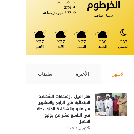
الخرطوم
37º - 35º
27%
5.77 كيلومتر/ساعة
سماء صافية
37
37
37
39
37
℃
℃
℃
℃
℃
الخميس
الجمعة
السبت
الأحد
الأثنين
الأشهر
الأخيرة
تعليقات
نهر النيل : إمتحانات الشهادة
الابتدائية في الرابع والعشرين
من مايو والشهادة المتوسطة
في التاسع عشر من يوليو
المقبل
فبراير 6, 2025