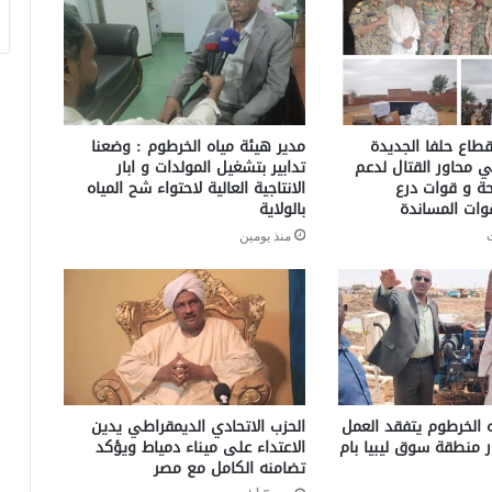
طاع حلفا الجديدة
مدير هيئة مياه الخرطوم : وضعنا
ي محاور القتال لدعم
تدابير بتشغيل المولدات و ابار
حة و قوات درع
الانتاجية العالية لاحتواء شح المياه
وات المساندة
بالولاية
منذ يومين
 الخرطوم يتفقد العمل
الحزب الاتحادي الديمقراطي يدين
ر منطقة سوق ليبيا بام
الاعتداء على ميناء دمياط ويؤكد
تضامنه الكامل مع مصر