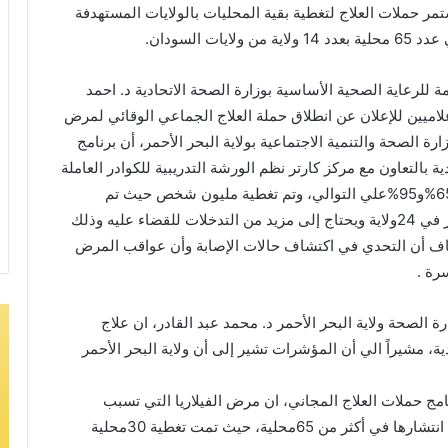
تي كسلا والقضارف خلال العام 2024م، وتستمر حملات العلاج لتغطية بقية المحليات بالولايات المستهدفة
 السودان.
امة للرعاية الصحية الأساسية بوزارة الصحة الاتحادية د. احمد
إعلاميين للإعلان عن انطلاق حملة العلاج الجماعي الوقائي لمرض
رة الصحة والتنمية الاجتماعية بولاية البحر الأحمر، أن برنامج
ة بالتعاون مع مركز كارتر نظم الورشة التدريبية للكوادر العاملة
بالحملة حيث تم تغطية ولايتي القضارف وكسلا بنسبة 65%و95%علي التوالي، وتم تغطية مليون شخص حيث تم
اكتشاف إصابة 25بالمرض،مشيراً إلى أن المرض ينتشر في 24ولاية ويحتاج إلى مزيد من التدخلات للقضاء عليه وذلك
اضاف أن التحدي في اكتشاف حالات الإصابة وأن عواقب المرض
رة .
ة الصحة ولاية البحر الأحمر د. محمد عبد القادر، ان علاج
ية، مشيراً الي أن المؤشرات تشير إلى أن ولاية البحر الأحمر
ج حملات العلاج المجاني، ان مرض الفيلاريا التي تسبب
الإعاقة وأن انتشار المرض حسب المسوحات تشير إلى انتشارها في أكثر من 65محلية، حيث تمت تغطية 30محلية