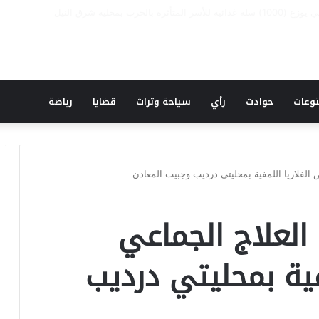
نقطة وسطر جديد … حكومة الآمل بلا رأس ولا قعر (٢)
وعات
حوادث
رأي
سياحة وتراث
قضايا
رياضة
 الفلاريا اللمفية بمحليتي درديب وجبيت المعادن
 العلاج الجماعي
فية بمحليتي درديب