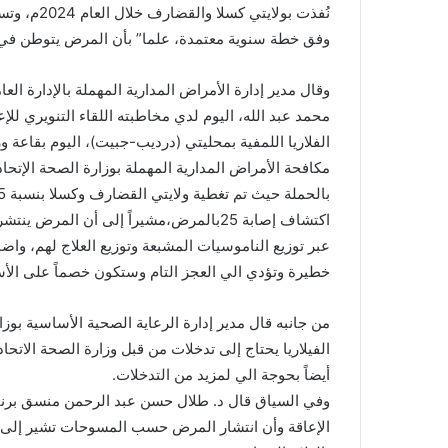
نُفذت بولاي
وفق خطة سنوية معتمدة، علما” بأن المرض يتوطن في عدد 65 محلية بعدد 14 ولاية من ولايات
وقال مدير إدارة الأمراض المدارية المهملة بالإدارة الع
محمد عبد الله، اليوم لدي مخاطبته اللقاء التنويري لل
الفلاريا اللمفية بمحليتي (درديب-جبيت)، اليوم بقاعة وزا
مكافحة الأمراض المدارية المهملة بوزارة الصحة الإتحادي
عبر توزيع الناموسيات المشبعة وتوزيع العلاج لهم، و
خطيرة وتؤدي الي العجز التام وستكون خصماً على الأس
من جانبه قال مدير إدارة الرعاية الصحية الأساسية بوزار
الفيلاريا يحتاج إلى تدخلات من قبل وزارة الصحة الاتحاد
أيضاً بحوجة الي لمزيد من التدخلات.
وفي السياق قال د. طلال حسن عبد الرحمن منسق برنام