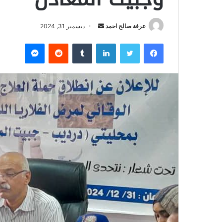
عرفة صالح احمد
أ
ديسمبر 31, 2024
ر
فيسبوك
تويتر
لينكدإن
‏Tumblr
‏Reddit
ماسنجر
س
ل
ب
ر
ي
د
ا
إ
ل
ك
ت
ر
و
ن
ي