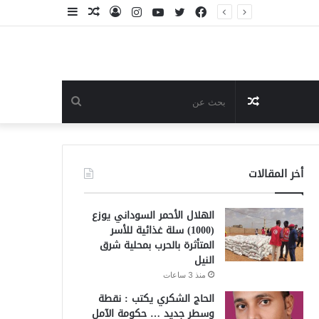
فيسبوك
تويتر
يوتيوب
انستقرام
تسجيل
مقال
إضافة
الدخول
عشوائي
عمود
جانبي
مقال
بحث
عشوائي
عن
أخر المقالات
الهلال الأحمر السوداني يوزع
(1000) سلة غذائية للأسر
المتأثرة بالحرب بمحلية شرق
النيل
منذ 3 ساعات
الحاج الشكري يكتب : نقطة
وسطر جديد … حكومة الآمل