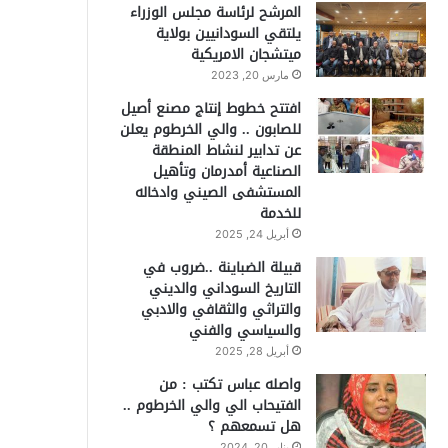
المرشح لرئاسة مجلس الوزراء
يلتقي السودانيين بولاية
ميتشجان الامريكية
مارس 20, 2023
افتتح خطوط إنتاج مصنع أصيل
للصابون .. والي الخرطوم يعلن
عن تدابير لنشاط المنطقة
الصناعية أمدرمان وتأهيل
المستشفى الصيني وادخاله
للخدمة
أبريل 24, 2025
قبيلة الضباينة ..ضروب في
التاريخ السوداني والديني
والتراثي والثقافي والادبي
والسياسي والفني
أبريل 28, 2025
واصله عباس تكتب : من
الفتيحاب الي والي الخرطوم ..
هل تسمعهم ؟
يناير 20, 2024