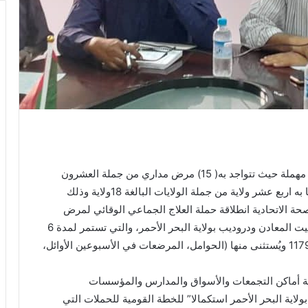
صنّف السودان من أكثر الدول التي بها أمراض مدارسة مهملة حيث تتواجد به( 15) مرض مداري من جملة العشرون
مرضاً مدارياً حول العالم ،حيث سجلت الإصابة بالفيلاريا به اربع عشر ولاية من جملة الولايات البالغة 18ولاية وذلك
حة الاتحادية انطلاقة حملة العلاج الجماعي الوقائي لمرض
الفلاريا اللمفية (داء الفيل) الخميس القادم بمحليتي جبيت المعادن ودروديب بولاية البحر الأحمر، والتي تستمر لمدة 6
أيام، وتستهدف الحملة كل السكان بالمحليتين بعدد 117918 ويُستثنى منها (الحوامل، المرضعات في الأسبوعين الأوائل،
طية أماكن التجمعات والأسواق والمدارس والمؤسسات
ة بولاية البحر الأحمر استكمالا” للخطة القومية للحملات التي