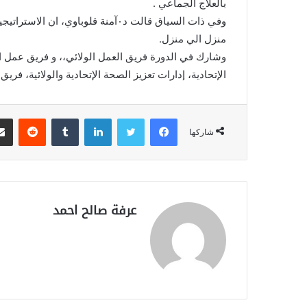
بالعلاج الجماعي .
وفي ذات السياق قالت د٠آمنة قلوباو
منزل الي منزل.
وشارك في الدورة فريق العمل الولائي،، و فريق عمل ال
الإتحادية، إدارات تعزيز الصحة الإتحادية والولائية، فري
فيسبوك
تويتر
لينكدإن
‏Tumblr
‏Reddit
شاركها
عرفة صالح احمد