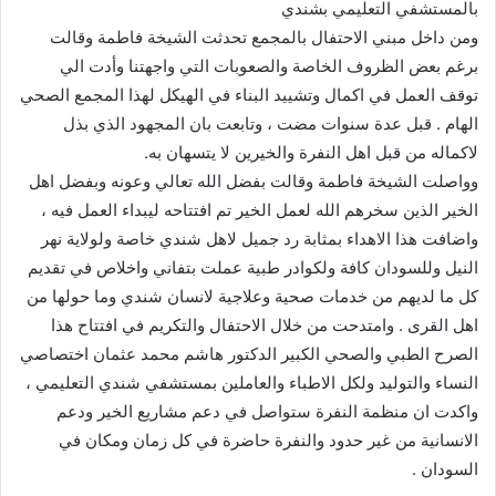
بالمستشفي التعليمي بشندي
ومن داخل مبني الاحتفال بالمجمع تحدثت الشيخة فاطمة وقالت
برغم بعض الظروف الخاصة والصعوبات التي واجهتنا وأدت الي
توقف العمل في اكمال وتشييد البناء في الهيكل لهذا المجمع الصحي
الهام . قبل عدة سنوات مضت ، وتابعت بان المجهود الذي بذل
لاكماله من قبل اهل النفرة والخيرين لا يتسهان به.
وواصلت الشيخة فاطمة وقالت بفضل الله تعالي وعونه وبفضل اهل
الخير الذين سخرهم الله لعمل الخير تم افتتاحه ليبداء العمل فيه ،
واضافت هذا الاهداء بمثابة رد جميل لاهل شندي خاصة ولولاية نهر
النيل وللسودان كافة ولكوادر طبية عملت بتفاني واخلاص في تقديم
كل ما لديهم من خدمات صحية وعلاجية لانسان شندي وما حولها من
اهل القرى . وامتدحت من خلال الاحتفال والتكريم في افتتاح هذا
الصرح الطبي والصحي الكبير الدكتور هاشم محمد عثمان اختصاصي
النساء والتوليد ولكل الاطباء والعاملين بمستشفي شندي التعليمي ،
واكدت ان منظمة النفرة ستواصل في دعم مشاريع الخير ودعم
الانسانية من غير حدود والنفرة حاضرة في كل زمان ومكان في
السودان .