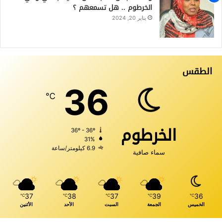
الخرطوم .. هل تسمعهم ؟
يناير 20, 2024
الطقس
36
℃
الخرطوم
36º - 36º
31%
6.9 كيلومتر/ساعة
سماء صافية
37
38
37
39
36
℃
℃
℃
℃
℃
الخميس
الجمعة
السبت
الأحد
الأثنين