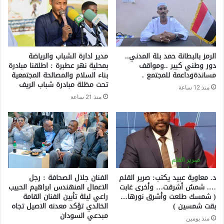
الرمز بالبطانة حمد بلة المدني..
مدير ادارة الشباب والرياضة
دور وطني كبير ..ومواقف
بمحلية نهر عطبرة : اطلقنا مبادرة
مساندةوداعمة للمجتمع .
بناء السلام والمصالحة المجتمعية
تحت مظلة مبادرة شباب الريف
منذ 12 ساعة
منذ 21 ساعة
د. معاوية عبيد يكتب: صرير القلم
الفنان جلال الصحافة : رجل
…. شمسٌ أشرقت… وأخرى غابت
الاعمال المنهندس ابراهيم الحبيب
( شمسك طلعت وأشرق نورها…
راعي ليلة تأبين الفنان القامة
بقت شمسين )
الخالدي تؤكد معدنه الاصيل تجاه
مبدعي السودان
منذ يومين