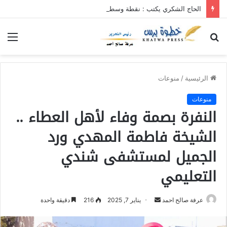
الحاج الشكري يكتب : نقطة وسطر جديد … حكومة الآمل بلا رأس ولا قعر (٢)
بحث
الق
عن
الرئيسية
/
منوعات
منوعات
النفرة بصمة وفاء لأهل العطاء ..
الشيخة فاطمة المهدي ورد
الجميل لمستشفى شندي
التعليمي
عرفة صالح احمد
أ
يناير 7, 2025
216
دقيقة واحدة
ر
س