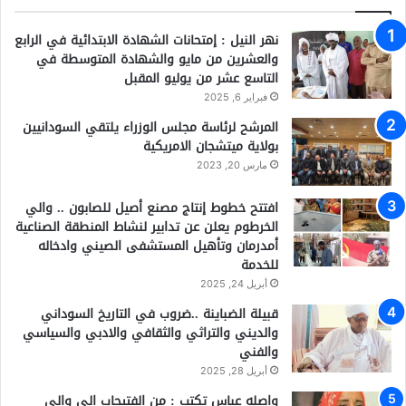
نهر النيل : إمتحانات الشهادة الابتدائية في الرابع
والعشرين من مايو والشهادة المتوسطة في
التاسع عشر من يوليو المقبل
فبراير 6, 2025
المرشح لرئاسة مجلس الوزراء يلتقي السودانيين
بولاية ميتشجان الامريكية
مارس 20, 2023
افتتح خطوط إنتاج مصنع أصيل للصابون .. والي
الخرطوم يعلن عن تدابير لنشاط المنطقة الصناعية
أمدرمان وتأهيل المستشفى الصيني وادخاله
للخدمة
أبريل 24, 2025
قبيلة الضباينة ..ضروب في التاريخ السوداني
والديني والتراثي والثقافي والادبي والسياسي
والفني
أبريل 28, 2025
واصله عباس تكتب : من الفتيحاب الي والي