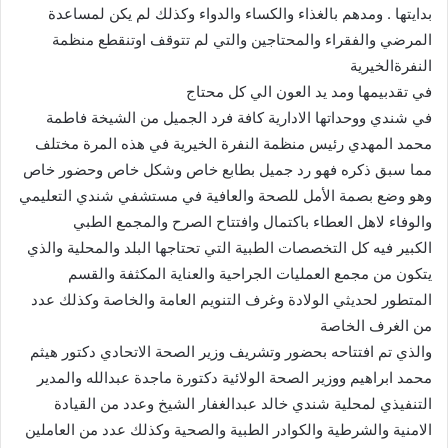
بدايتها . ومدهم بالغذاء والكساء والدواء وكذلك لم يكن لمساعدة
المرضي والفقراء والمحتاجين والتي لم تتوقف اوتنقطع منظمة
النفرةالخيرية
في تقدبيمها ومد يد العون الي كل محتاج
في شندي ووحداتها الادارية كافة فرد الجميل من الشيخة فاطمة
محمد المهدي رئيس منظمة النفرة الخيرية في هذه المرة مختلف
مما سبق ذكره فهو رد جميل بطابع خاص وشكل خاص وحضور خاص
وهو وضع بصمة الأمل للصحة والعافية في مستشفي شندي التعليمي
والوفاء لاهل العطاء باكتمال وافتتاح الصرح والمجمع الطبي
الكبير فيه كل التخصصات الطبية التي تحتاجها البلد والمحلية والذي
يتكون من مجمع العمليات الجراحية والعناية المكثفة والقسم
المتطور لحديثي الولادة وغرف التنويم العامة والخاصة وكذلك عدد
من الغرف الخاصة
والذي تم افتتاحه بحضور وتشريف وزير الصحة الاتحادي دكتور هيثم
محمد ابراهيم ووزير الصحة الولائية دكتورة ماجدة عبدالله والمدير
التنفيذي لمحلية شندي خالد عبدالغفار الشيخ وعدد من القيادة
الامنية والشرطية والكوادر الطبية والصحية وكذلك عدد من العاملين