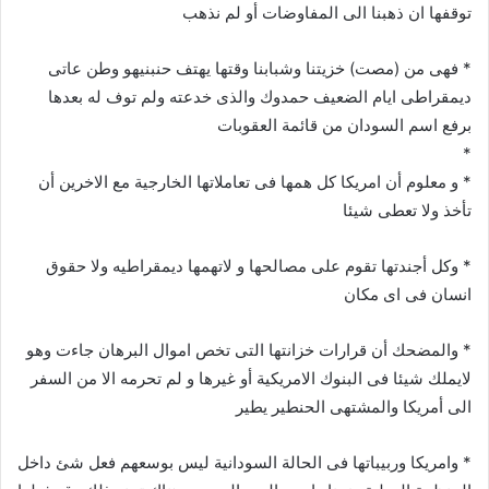
توقفها ان ذهبنا الى المفاوضات أو لم نذهب
* فهى من (مصت) خزيتنا وشبابنا وقتها يهتف حنبنيهو وطن عاتى
ديمقراطى ايام الضعيف حمدوك والذى خدعته ولم توف له بعدها
برفع اسم السودان من قائمة العقوبات
*
* و معلوم أن امريكا كل همها فى تعاملاتها الخارجية مع الاخرين أن
تأخذ ولا تعطى شيئا
* وكل أجندتها تقوم على مصالحها و لاتهمها ديمقراطيه ولا حقوق
انسان فى اى مكان
* والمضحك أن قرارات خزانتها التى تخص اموال البرهان جاءت وهو
لايملك شيئا فى البنوك الامريكية أو غيرها و لم تحرمه الا من السفر
الى أمريكا والمشتهى الحنطير يطير
* وامريكا وربيباتها فى الحالة السودانية ليس بوسعهم فعل شئ داخل