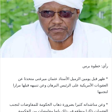
ب
ر
ي
د
ا
إ
ل
ك
ت
ر
و
رأي: خطوة برس
ن
ي
* ظهر قبل يومين الزميل الأستاذ عثمان ميرغنى متحدثا عن
ا
العقوبات الأمريكية على الرئيس البرهان وعن تنبيهه قبلها مرارا
لتجنبها
* وعن مناشداته كثيرا بضرورة ذهاب الحكومة للمفاوضات لتجنب
العقوبات ذاكرا منطقه فى ذلك بانها مفاوضات بين الحكومة