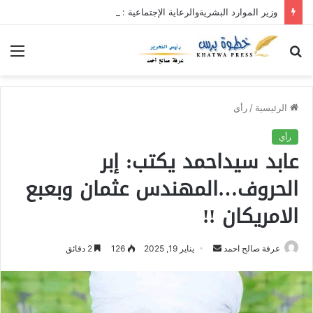
وزير الموارد البشريةوالرعاية الإجتماعية : محلية ريفي وسط القضارف تستحق أكبر المشروعات لدورها في جباية الزكاة
بحث
الق
عن
الرئيسية
/
رأي
رأي
عابد سيداحمد يكتب: إبر
الحروف…المهندس عثمان وبعبع
الامريكان !!
عرفة صالح احمد
أ
يناير 19, 2025
126
2 دقائق
ر
س
ل