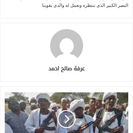
النصر الكبير الذى ننتظره ونعمل له والذى يقوينا
عرفة صالح احمد