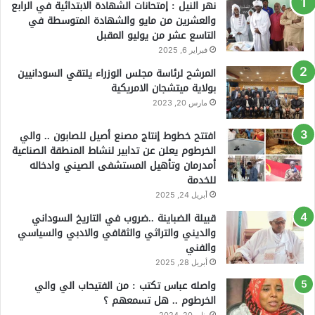
نهر النيل : إمتحانات الشهادة الابتدائية في الرابع
والعشرين من مايو والشهادة المتوسطة في
التاسع عشر من يوليو المقبل
فبراير 6, 2025
المرشح لرئاسة مجلس الوزراء يلتقي السودانيين
بولاية ميتشجان الامريكية
مارس 20, 2023
افتتح خطوط إنتاج مصنع أصيل للصابون .. والي
الخرطوم يعلن عن تدابير لنشاط المنطقة الصناعية
أمدرمان وتأهيل المستشفى الصيني وادخاله
للخدمة
أبريل 24, 2025
قبيلة الضباينة ..ضروب في التاريخ السوداني
والديني والتراثي والثقافي والادبي والسياسي
والفني
أبريل 28, 2025
واصله عباس تكتب : من الفتيحاب الي والي
الخرطوم .. هل تسمعهم ؟
يناير 20, 2024