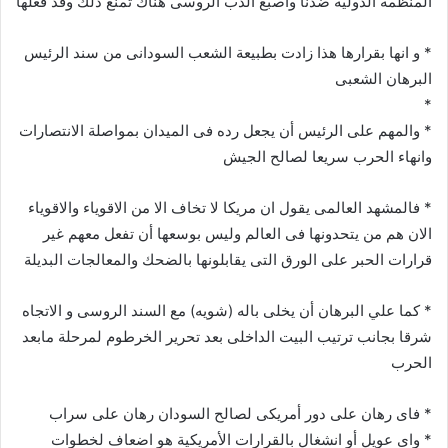
المنظمة الدولية ضدنا واصبع الدب الروسى هناك تمنع ذلك وقد فعلها
* و انها بقرارها هذا زادت بطبيعة الشعب السودانى من سند الرئيس
البرهان الشعبى
*
* والمهم على الرئيس أن يجعل رده فى الميدان بمواصلة الانتصارات
وانهاء الحرب سريعا لصالح الجيش
* فالمشهد العالمى يقول ان مريكا لا تخاف الا من الاقوياء والاقوياء
الان هم من يتحدونها فى العالم وليس بوسعها أن تفعل معهم غير
قرارات الحبر على الورق التى يقابلونها بالضحك والمعالجات البديلة
* كما علي البرهان أن يخلى باله (شويه) مع السند الروسى و الاتجاه
شرقا بجانب ترتيب البيت الداخلى بعد تحرير الخرطوم لمرحلة مابعد
الحرب
* فاى رهان على دور أمريكى لصالح السودان رهان على سراب
* واى عويل أو انشغال بالقرارات الأمريكية هو اضعاف لخطوات