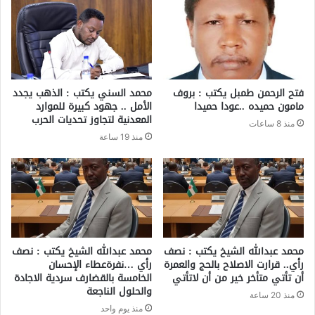
فتح الرحمن طمبل يكتب : بروف
محمد السني يكتب : الذهب يجدد
مامون حميده ..عودا حميدا
الأمل .. جهود كبيرة للموارد
المعدنية لتجاوز تحديات الحرب
منذ 8 ساعات
منذ 19 ساعة
محمد عبدالله الشيخ يكتب : نصف
محمد عبدالله الشيخ يكتب : نصف
رأي.. قرارت الاصلاح بالحج والعمرة
رأي …نفرةعطاء الإحسان
أن تأتي متأخر خير من أن لاتأتي
الخامسة بالقضارف سردية الاجادة
والحلول الناجعة
منذ 20 ساعة
منذ يوم واحد