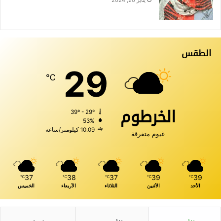
الطقس
29
℃
الخرطوم
39º - 29º
53%
10.09 كيلومتر/ساعة
غيوم متفرقة
37
38
37
39
39
℃
℃
℃
℃
℃
الأحد
الأثنين
الثلاثاء
الأربعاء
الخميس