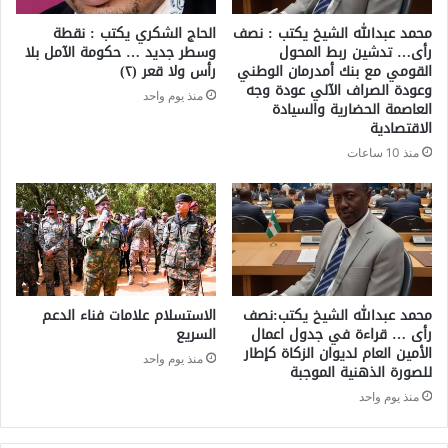
محمد عبدالله الشيخ يكتب : نصف
الحاج الشكري يكتب : نقطة
رأى… تدشين ربط المحول
وسطر جديد … حكومة الآمل بلا
القومي مع بنك أمدرمان الوطني
رأس ولا قعر (٢)
وعودة الصراف الآلي عودة وجه
منذ يوم واحد
العاصمة الحضارية والسيادة
الاقتصادية
منذ 10 ساعات
محمد عبدالله الشيخ يكتب:نصف
الاستسلام علامات فناء الدعم
رأى … قراءة في جدول اعمال
السريع
الأمين العام لديوان الزكاة كإطار
منذ يوم واحد
للصورة الذهنية الموجبة
منذ يوم واحد