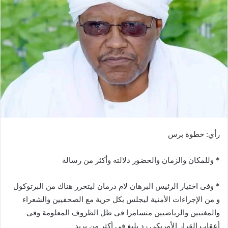
ب
ر
ي
د
ا
إ
ل
ك
ت
ر
و
رأي: خطوة برس
ن
ي
* وللمكان والزمان والحضور دلالته وأكثر من رسالة
ا
* وفى اختيار الرئيس البرهان لام درمان ليتحرر هناك من البرتوكول
و من الإجراءات الأمنية ليجلس بكل حرية مع الصحفيين والشعراء
والمغنيين والرياضيين متسامرا فى ظل الظروف المعلومة وفى
أعقاب القرار الأمريكى رد بليغ فى أكثر من بريد