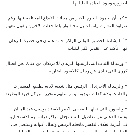
لضرورة وجود القيادة العليا بها
* كما أن صمود النجوم الكبار من مجلات الابداع المختلفة فيها برغم
ضراوة المعارك ايامها دليل محبة وارتباط جعلت الاخرين يبقون معهم
* أما إشادة الحضور بالوالى الراكز احمد عثمان فى حضرة البرهان
فهى تأكيد على تقدير الكل للثبات
* ورسالة الثبات التى ارسلها البرهان للامريكان من هناك نحن ابطال
كررى التى تنادى عن رجال كالاسود الضاريه
* والرسالة الأخرى أن الرئيس مثل شعبه لايابه بطقيع المسيرات
والدانات ولانه كذلك موجود بينهم مثلهم متحررا من كل قيود الوظيفة
*
* والصورة التى نقلها الصحفى الكبير الاستاذ يوسف عبد المنان
بقلمه الذهبى عن تفاصيل اللقاء تجعل مراكز دراساتهم الاستخبارية
فى أمريكا تعكف لتفسر مافعله الرئيس وتحلل أقواله وستصل فى
النهاية إلى انها حالة سودانيه فريدة تستحق المزيد من التحليل