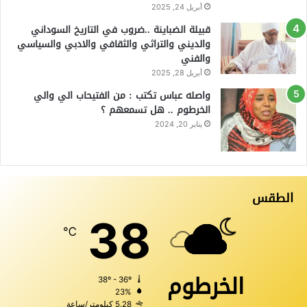
أبريل 24, 2025
قبيلة الضباينة ..ضروب في التاريخ السوداني
والديني والتراثي والثقافي والادبي والسياسي
والفني
أبريل 28, 2025
واصله عباس تكتب : من الفتيحاب الي والي
الخرطوم .. هل تسمعهم ؟
يناير 20, 2024
الطقس
38
℃
الخرطوم
38º - 36º
23%
5.28 كيلومتر/ساعة