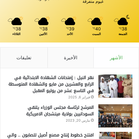
غيوم متفرقة
38
38
39
40
38
℃
℃
℃
℃
℃
الجمعة
السبت
الأحد
الأثنين
الثلاثاء
الأشهر
الأخيرة
تعليقات
نهر النيل : إمتحانات الشهادة الابتدائية في
الرابع والعشرين من مايو والشهادة المتوسطة
في التاسع عشر من يوليو المقبل
فبراير 6, 2025
المرشح لرئاسة مجلس الوزراء يلتقي
السودانيين بولاية ميتشجان الامريكية
مارس 20, 2023
افتتح خطوط إنتاج مصنع أصيل للصابون .. والي