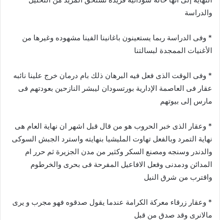
والدراسة
* وفى الدراسة ربما يستعينون باغانينا الفينا مشهوده وغيرها من
الأغنيات الممجدة لبسالتنا
* وفى الوقت الذى فعل فيه البرهان ذلك بام درمان خرج علينا نائبه
عقار فى العاصمة الإدارية بورتسودان ليبشر النازحين بعودتهم فى
مارس إلى بيوتهم
* وعقار الذى خبر الحروب هو من قال قبل اشهر ان نهاية العام هى
نهاية التمرد وبالفعل تهاوت المليشيا بنهايته واسترد الجبش السوكى
والدندر وسنجه ومصنع السكر وكثير من مدن الجزيرة ثم حرر ام
المدائن ودمدنى وفعل الافاعيل المفرحة فى بحرى والخرطوم
واقترب من شرق النيل
* وعقار زرقاء معركة الكرامة عندما يقول صدقوه فهو مجرب و يرى
مالانرى وقد صدق من قبل