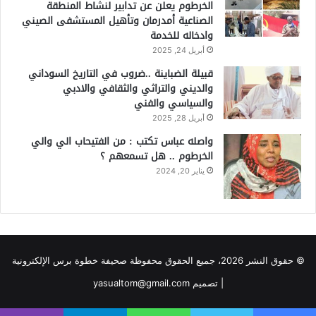
الخرطوم يعلن عن تدابير لنشاط المنطقة
الصناعية أمدرمان وتأهيل المستشفى الصيني
وادخاله للخدمة
أبريل 24, 2025
قبيلة الضباينة ..ضروب في التاريخ السوداني
والديني والتراثي والثقافي والادبي
والسياسي والفني
أبريل 28, 2025
واصله عباس تكتب : من الفتيحاب الي والي
الخرطوم .. هل تسمعهم ؟
يناير 20, 2024
© حقوق النشر 2026، جميع الحقوق محفوظة صحيفة خطوة برس الإلكترونية
| تصميم yasualtom@gmail.com