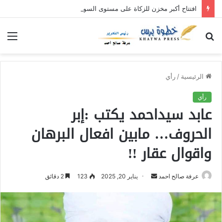
افتتاح أكبر مخزن للزكاة على مستوى السودان بولاية القضارف
بحث
الق
عن
الرئيسية
/
رأي
رأي
عابد سيداحمد يكتب :إبر
الحروف… مابين افعال البرهان
واقوال عقار !!
عرفة صالح احمد
أ
يناير 20, 2025
123
2 دقائق
ر
س
ل