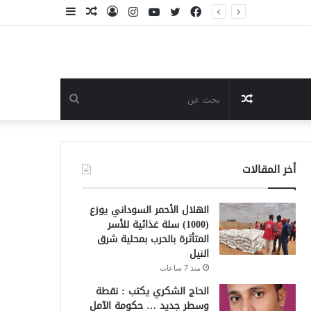
فيسبوك
تويتر
يوتيوب
انستقرام
تسجيل
مقال
إضافة
الدخول
عشوائي
عمود
جانبي
مقال
بحث
عشوائي
عن
أخر المقالات
الهلال الأحمر السوداني يوزع
(1000) سلة غذائية للأسر
المتأثرة بالحرب بمحلية شرق
النيل
منذ 7 ساعات
الحاج الشكري يكتب : نقطة
وسطر جديد … حكومة الآمل