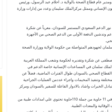
مدير عام قطاع الصحة بالولاية د. احلام عبد الرسول، ورئيس
ون الإنساني وممثل مركزالملك سليمان وعدد من إدارات وزارة
نور الدعم السعودي المستمر للسودان، معرباً عن شكرة
م وتدشين الدفعة الأولى من الدعم الصحي من الأجهزة
صحي.
لمان لحهودهم المتواصلة من حكومة الولاية ووزارة الصحة
صطفى عن شكرة وتقديره لحكومة وشعب المملكة العربية
الملك سلمان في المساعدات الإنسانية خاصة الدعم في
 القطاع الصحي بالسودان طوال الفترات الماضية، فضلاً عن
ختلفة وتنفيذ المخيمات واجراء عددمن العمليات الجراحية
ل الخبرات واشاد بالادوار الفاعلة للسفير بالسودان ومركز
وكشف عصمت عن الدفعة الأولى عبارة عن 140 طن، في 11 حاوية من جملة 110حاوية تحتوي علي امدادات طبية من
 الوقائية والمعدات الطبية.