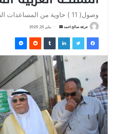
وصول( 11 ) حاوية من المساعدات الطبية من الدعم السعودي البالغ (140) طن
عرفة صالح احمد
أ
يناير 25, 2025
ر
فيسبوك
تويتر
لينكدإن
‏Tumblr
‏Reddit
ماسنجر
س
ل
ب
ر
ي
د
ا
إ
ل
ك
ت
ر
و