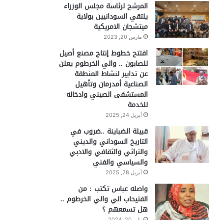
المرشح لرئاسة مجلس الوزراء
يلتقي السودانيين بولاية
ميتشجان الامريكية
مارس 20, 2023
افتتح خطوط إنتاج مصنع أصيل
للصابون .. والي الخرطوم يعلن
عن تدابير لنشاط المنطقة
الصناعية أمدرمان وتأهيل
المستشفى الصيني وادخاله
للخدمة
أبريل 24, 2025
قبيلة الضباينة ..ضروب في
التاريخ السوداني والديني
والتراثي والثقافي والادبي
والسياسي والفني
أبريل 28, 2025
واصله عباس تكتب : من
الفتيحاب الي والي الخرطوم ..
هل تسمعهم ؟
يناير 20, 2024