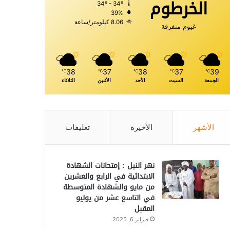
الخرطوم
34º - 34º
39%
8.06 كيلومتر/ساعة
غيوم متفرقة
38
37
38
37
39
℃
℃
℃
℃
℃
الجمعة
السبت
الأحد
الأثنين
الثلاثاء
الأشهر
الأخيرة
تعليقات
نهر النيل : إمتحانات الشهادة
الابتدائية في الرابع والعشرين
من مايو والشهادة المتوسطة
في التاسع عشر من يوليو
المقبل
فبراير 6, 2025