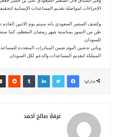
وفي السياق قال السفير السعودي على بن حسن جعفر ، أ
الإجراءات لمواصلة تقديم المساعدات الإنسانية لتخفيف 
طن من التمور بمناسبة شهر رمضان المعظم، كما ستشهد 
للسودان.
وياتي تدشين اليوم ضمن المبادرات المتعددة للمساعدات 
المملكة لتقديم المساعدات والدعم لكل السودان
فيسبوك
تويتر
لينكدإن
‏Tumblr
‏Reddit
شاركها
عرفة صالح احمد