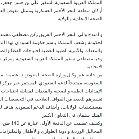
المملكة العربية السعودية السفير علي بن حسن جعفر، و
أركان منطقة البحر الأحمر العسكرية وممثل مفوض الع
الصحة الإتحادية والولاية.
و امتدح والي البحر الاحمر الفريق ركن مصطفي محمد 
لحكومة وشعب المملكة باسم حكومة السودان لهذا الدع
والمعدات والأدوية الطبية لتغطية احتياجات القطاع ال
وحيا مصطفى سفير المملكة العربية السعودية ومركز س
الاتحادية.
من جانبه عبر وكيل وزارة الصحة المفوض د. عصمت م
السعودية، ممتدحاًالدعم السعودي المستمر عبر مركز 
الإمدادات الطبية والصحية والمعدات لمقابلة احتياجات
تسييرهم للعديد من القوافل العلاجية في التخصصات الم
بمستشفيات الولايات، وأضاف الدعم السعودي هدف لتباد
الملك سلمان في التعاون الكبير
المحاليل الوردية وأدوية الطوارى والأطفال والملتزامات