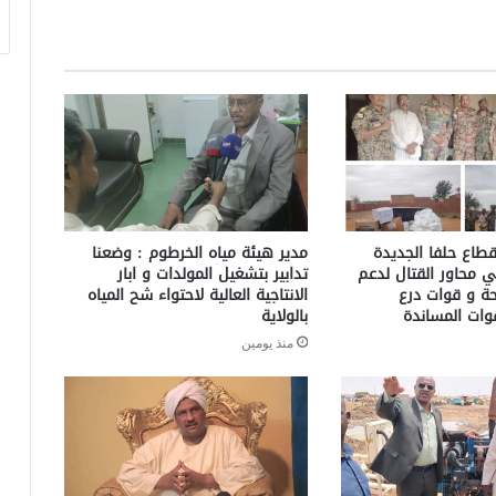
طاع حلفا الجديدة
مدير هيئة مياه الخرطوم : وضعنا
ي محاور القتال لدعم
تدابير بتشغيل المولدات و ابار
حة و قوات درع
الانتاجية العالية لاحتواء شح المياه
وات المساندة
بالولاية
منذ يومين