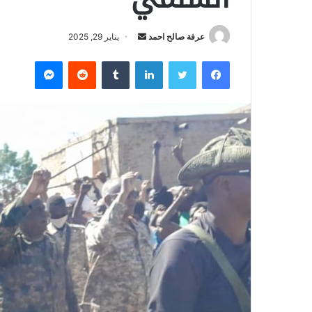
عرفة صالح احمد
أ
يناير 29, 2025
ر
فيسبوك
تويتر
لينكدإن
‏Tumblr
‏Reddit
ماسنجر
س
ل
ب
ر
ي
د
ا
إ
ل
ك
ت
ر
و
ن
ي