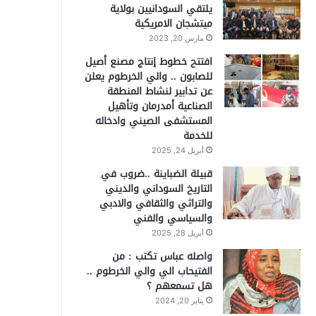
يلتقي السودانيين بولاية
ميتشجان الامريكية
مارس 20, 2023
افتتح خطوط إنتاج مصنع أصيل
للصابون .. والي الخرطوم يعلن
عن تدابير لنشاط المنطقة
الصناعية أمدرمان وتأهيل
المستشفى الصيني وادخاله
للخدمة
أبريل 24, 2025
قبيلة الضباينة ..ضروب في
التاريخ السوداني والديني
والتراثي والثقافي والادبي
والسياسي والفني
أبريل 28, 2025
واصله عباس تكتب : من
الفتيحاب الي والي الخرطوم ..
هل تسمعهم ؟
يناير 20, 2024