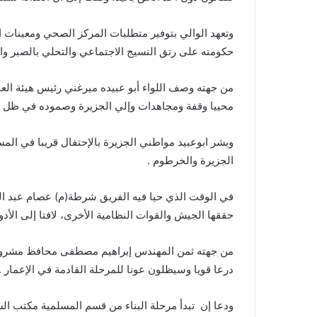
وتعهد الوالي بتوفير متطلبات المركز الصحي ومعينات 
حكومته على رتق النسيج الاجتماعي والتحلي بالصبر وا
من جهته وصف اللواء أبو عبيده ميرغني رئيس هيئة ال
محييا وقفة ومجاهدات وإلي الجزيرة وصموده في ظل ه
وبشر ابوعبيد مواطني الجزيرة بالإحتفال قريبا في المسعو
الجزيرة والخرطوم .
في الوقت الذي حيا فيه الفريق شرطة(م) عصام عبد الم
حققها الجيش والقوات النظامية الأخرى، لافتا إلى الأدوا
من جهته ثمن المهندس إبراهيم مصطفى محافظ مشروع ال
درعا قويا وسيظلون عونا للمرحلة القادمة في الإعمار .
ودعا إن تبدأ مرحلة البناء من قسم المسلمية مكتب الس