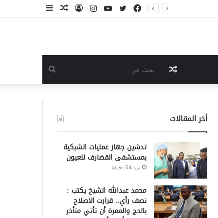
فيسبوك
تويتر
يوتيوب
انستقرام
تسجيل
مقال
إضافة
الدخول
عشوائي
عمود
جانبي
مقال
بحث
عشوائي
عن
أخر المقالات
تدشين جهاز عمليات الشبكية
بمستشفى القضارف للعيون
منذ 54 دقيقة
محمد عبدالله الشيخ يكتب :
نصف رأي.. قرارت الاصلاح
بالحج والعمرة أن تأتي متأخر