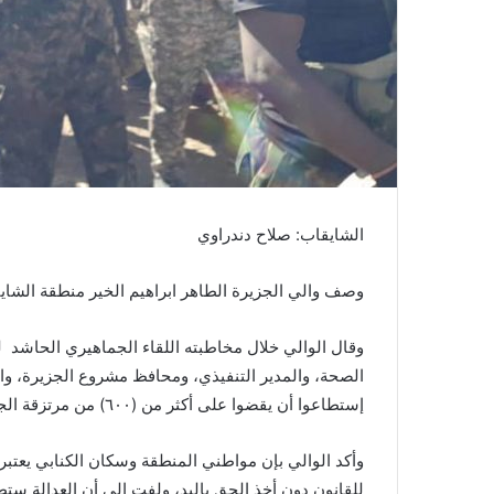
ا
الشايقاب: صلاح دندراوي
وصف والي الجزيرة الطاهر ابراهيم الخير منطقة الشايقا
وقال الوالي خلال مخاطبته اللقاء الجماهيري الحاشد لدى
الصحة، والمدير التنفيذي، ومحافظ مشروع الجزيرة، وال
إستطاعوا أن يقضوا على أكثر من (٦٠٠) من مرتزقة الجنجويد وإحتسبت (١١) شهيداً.
وأكد الوالي بإن مواطني المنطقة وسكان الكنابي يعتبر
للقانون دون أخذ الحق باليد، ولفت إلى أن العدالة س