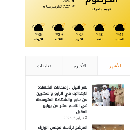
24%
7.27 كيلومتر/ساعة
غيوم متفرقة
39
39
37
40
41
℃
℃
℃
℃
℃
السبت
الأحد
الأثنين
الثلاثاء
الأربعاء
الأشهر
الأخيرة
تعليقات
نهر النيل : إمتحانات الشهادة
الابتدائية في الرابع والعشرين
من مايو والشهادة المتوسطة
في التاسع عشر من يوليو
المقبل
فبراير 6, 2025
المرشح لرئاسة مجلس الوزراء