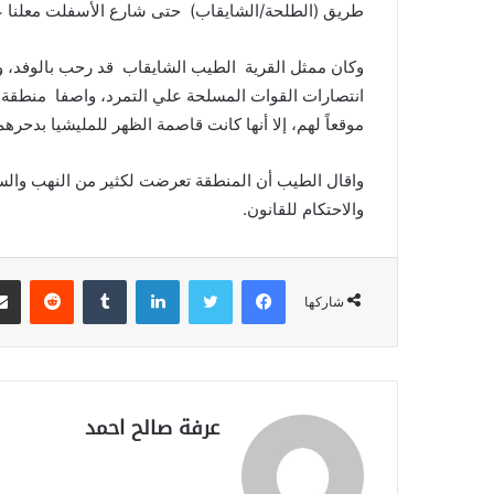
طريق (الطلحة/الشايقاب) حتى شارع الأسفلت معلنا 
وكان ممثل القرية الطيب الشايقاب قد رحب بالوفد، و
انتصارات القوات المسلحة علي التمرد، واصفا منطقة ا
موقعاً لهم، إلا أنها كانت قاصمة الظهر للمليشيا بدحر
واقال الطيب أن المنطقة تعرضت لكثير من النهب والس
والاحتكام للقانون.
فيسبوك
تويتر
لينكدإن
‏Tumblr
‏Reddit
شاركها
عرفة صالح احمد