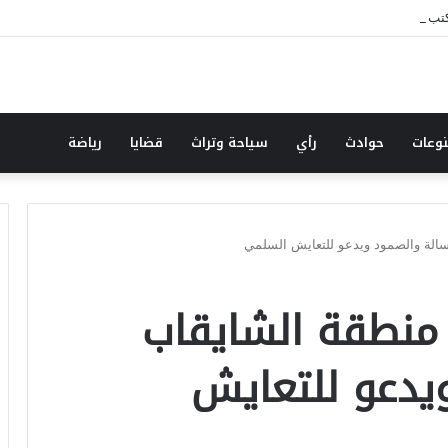
تب : نصف رأي.. قرارت الاصلاح بالحج والعمرة أن تأتي متأخر خير من أن لاتأتي
وعات
حوادث
رأي
سياحة وتراث
قضايا
رياضة
سالة والصمود ويدعو للتعايش السلمي
منطقة الشايقاب
ويدعو للتعايش