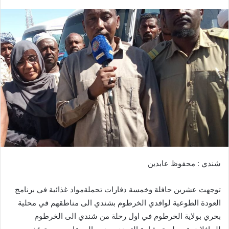
ر
س
ل
ب
ر
ي
د
ا
إ
ل
ك
ت
ر
شندي : محفوظ عابدين
و
ن
توجهت عشرين حافلة وخمسة دفارات تحملةمواد غذائية في برنامج
ي
ا
العودة الطوعية لوافدي الخرطوم بشندي الى مناطقهم في محلية
بحري بولاية الخرطوم في اول رحلة من شندي الى الخرطوم