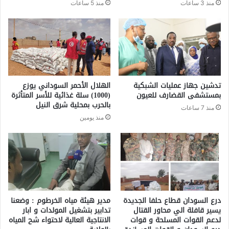
منذ 3 ساعات
منذ 5 ساعات
تدشين جهاز عمليات الشبكية
الهلال الأحمر السوداني يوزع
بمستشفى القضارف للعيون
(1000) سلة غذائية للأسر المتأثرة
بالحرب بمحلية شرق النيل
منذ 7 ساعات
منذ يومين
درع السودان قطاع حلفا الجديدة
مدير هيئة مياه الخرطوم : وضعنا
يسير قافلة الي محاور القتال
تدابير بتشغيل المولدات و ابار
لدعم القوات المسلحة و قوات
الانتاجية العالية لاحتواء شح المياه