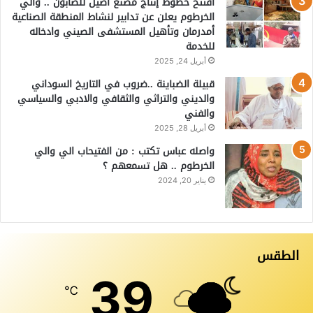
افتتح خطوط إنتاج مصنع أصيل للصابون .. والي
الخرطوم يعلن عن تدابير لنشاط المنطقة الصناعية
أمدرمان وتأهيل المستشفى الصيني وادخاله
للخدمة
أبريل 24, 2025
قبيلة الضباينة ..ضروب في التاريخ السوداني
والديني والتراثي والثقافي والادبي والسياسي
والفني
أبريل 28, 2025
واصله عباس تكتب : من الفتيحاب الي والي
الخرطوم .. هل تسمعهم ؟
يناير 20, 2024
الطقس
39
℃