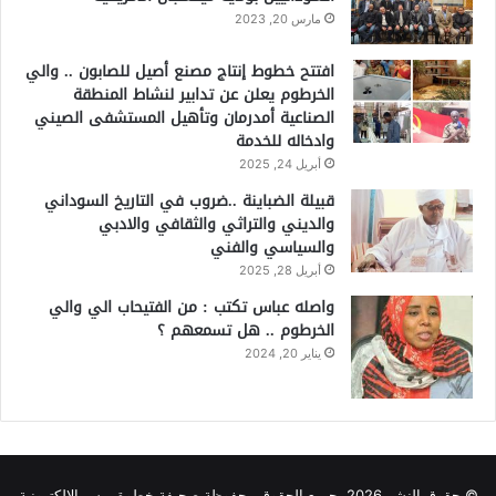
مارس 20, 2023
افتتح خطوط إنتاج مصنع أصيل للصابون .. والي
الخرطوم يعلن عن تدابير لنشاط المنطقة
الصناعية أمدرمان وتأهيل المستشفى الصيني
وادخاله للخدمة
أبريل 24, 2025
قبيلة الضباينة ..ضروب في التاريخ السوداني
والديني والتراثي والثقافي والادبي
والسياسي والفني
أبريل 28, 2025
واصله عباس تكتب : من الفتيحاب الي والي
الخرطوم .. هل تسمعهم ؟
يناير 20, 2024
© حقوق النشر 2026، جميع الحقوق محفوظة صحيفة خطوة برس الإلكترونية