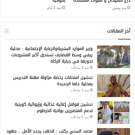
درع السودان و القوات المساندة
بالولاية
منذ يومين
منذ 4 أيام
أخر المقالات
وزير الموارد البشريةوالرعاية الإجتماعية : محلية
ريفي وسط القضارف تستحق أكبر المشروعات
لدورها في جباية الزكاة
منذ 3 ساعات
تدشين امتحانات رخصة مزاولة مهنة التدريس
بمحلية حلفا الجديدة
منذ 3 ساعات
تدشين قوافل إغاثية غذائية وإيوائية كويتية
لدعم المتضررين بولاية الخرطوم
منذ 5 ساعات
محمد السني يكتب : الذهب يجدد الأمل .. جهود