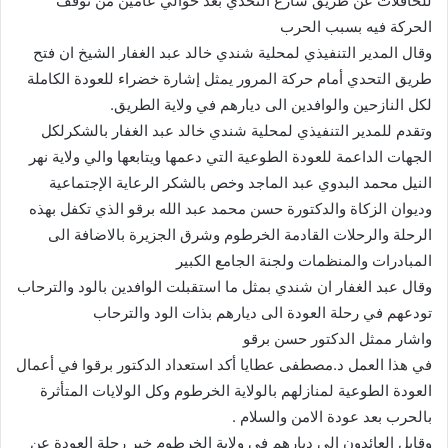
للحافلات عن طريق شارع التحدي بعد حوالي عامين من توقف
الحركة فيه بسبب الحرب
وقال المدير التنفيذي لمحلية شندي خالد عبد الغفار الشيخ ان فتح
طريق التحدي أمام حركة المرور يمثل إشارة خضراء للعودة الكاملة
لكل النازحين والوافدين الى ديارهم في ولاية الطريق.
وتقدم للمدير التنفيذي لمحلية شندي خالد عبد الغفار بالشكرلكل
الجهات الداعمة للعودة الطوعية التي دعمها ويتابعها والي ولاية نهر
النيل محمد البدوي عبد الماجد وخص بالشكر الرعاية الإجتماعية
وديوان الزكاة والدكتورة حسن محمد عبد الله برقو الذي تكفل بهذه
الرحلة والرحلات القادمة الخرطوم وشرق الجزيرة بالاضافة الى
المبادرات والمنظمات ولجنة الجامع الكبير
وقال عبد الغفار ان شندي بمثل ما استقبلت الوافدين بالود والترحاب
تودعهم في رحلة العودة الى ديارهم بذات الود والترحاب
واشار ممثل الدكتور حسن برقو
في هذا العمل د.مصطفى عطايا أكد استعداد الدكتور برقوا في أعمال
العودة الطوعية لمنازلهم بالولاية الخرطوم وكل الولايات المتأثرة
بالحرب بعد عودة الامن والسلام .
وقابل العائدون الى ديارهم في ولاية الخرطوم خبر رحلة العودة عن