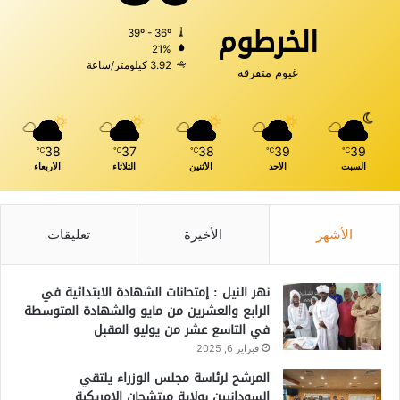
الخرطوم
39º - 36º
21%
3.92 كيلومتر/ساعة
غيوم متفرقة
38
37
38
39
39
℃
℃
℃
℃
℃
السبت
الأحد
الأثنين
الثلاثاء
الأربعاء
الأشهر
الأخيرة
تعليقات
نهر النيل : إمتحانات الشهادة الابتدائية في
الرابع والعشرين من مايو والشهادة المتوسطة
في التاسع عشر من يوليو المقبل
فبراير 6, 2025
المرشح لرئاسة مجلس الوزراء يلتقي
السودانيين بولاية ميتشجان الامريكية