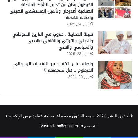
الخرطوم يعلن عن تدابير لنشاط المنطقة
الصناعية أمدرمان وتأهيل المستشفى الصيني
وادخاله للخدمة
أبريل 24, 2025
قبيلة الضباينة ..ضروب في التاريخ السوداني
والديني والتراثي والثقافي والادبي
والسياسي والفني
أبريل 28, 2025
واصله عباس تكتب : من الفتيحاب الي والي
الخرطوم .. هل تسمعهم ؟
يناير 20, 2024
© حقوق النشر 2026، جميع الحقوق محفوظة صحيفة خطوة برس الإلكترونية
| تصميم yasualtom@gmail.com