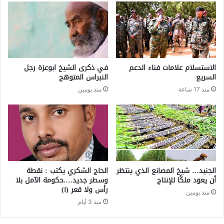
الاستسلام علامات فناء الدعم
في ذكرى الشيخ ابوعزة رجل
السريع
النبراس المتوهج
منذ 17 ساعة
منذ يومين
الجنيد… شيخ المصانع الذي ينتظر
الحاج الشكري يكتب : نقطة
أن يعود ملكًا للإنتاج
وسطر جديد….حكومة الآمل بلا
رأس ولا قعر (١)
منذ يومين
منذ 3 أيام