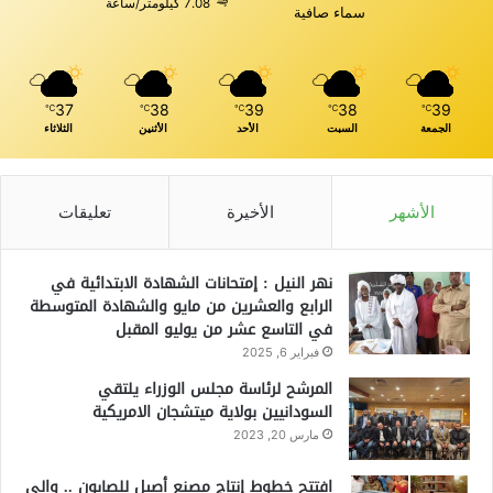
7.08 كيلومتر/ساعة
سماء صافية
37
38
39
38
39
℃
℃
℃
℃
℃
الجمعة
السبت
الأحد
الأثنين
الثلاثاء
الأشهر
الأخيرة
تعليقات
نهر النيل : إمتحانات الشهادة الابتدائية في
الرابع والعشرين من مايو والشهادة المتوسطة
في التاسع عشر من يوليو المقبل
فبراير 6, 2025
المرشح لرئاسة مجلس الوزراء يلتقي
السودانيين بولاية ميتشجان الامريكية
مارس 20, 2023
افتتح خطوط إنتاج مصنع أصيل للصابون .. والي