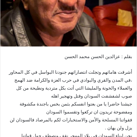
ا
إ
ل
ك
ت
ر
و
بقلم : عزالدين الحسن محمد الحسن
ن
ي
أشرقت هاماتهم وتجلت انتصاراتهم جنودنا البواسل في كل المحاور
ا
،في المدن والقري والبوادي في حرب العزة والكرامة ضد الهمج
والعملاء والخونة والمليشا التي أتت بكل متردية ونطيحة من كل
صوب لشفشفت السودان وقتل وتهجير اهله
جيشنا حاضرا يا من بعتوا انفسكم بثمن بخس باجندة مكشوفة
ومفضوحة تريدون ان تركعوا وتقسموا السودان
فقواتنا المسلحة والأمن والاستخبارات لكم بالمرصاد فالسودان لن
يزل ولن يهان .
نحن ابناء السودان في بلاد المهجر نقف ونصطف حول قواتنا