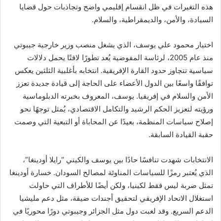
هذه التغيرات في ظل انقسام إقليمي واضح وتجاذبات حول قضايا
السيادة، والأمن، والديمقراطية، والسلام.
اختيار محمود علي يوسف، الذي يشغل منصب وزير خارجية جيبوتي
منذ عام 2005، لرئاسة المفوضية يُعد تطورًا لافتًا يحمل دلالات
سياسية تتجاوز حدود القارة الإفريقية. انتخابه بأغلبية الثلثين يعكس
توافقًا واسعًا بين الدول الأعضاء على الحاجة إلى قيادة جديدة تعزز
الأمن والسلام في إفريقيا. يوسف، المعروف بخبرته الدبلوماسية
ورؤيته لتعزيز الحكم الرشيد والتكامل الاقتصادي، يُمثل توجهًا نحو
إصلاح سياسات المنظمة، بعيدًا عن المحاباة أو التبعية التي وصمت
حقبة القيادة السابقة.
الانتخابات شهدت تنافسًا حادًا بين يوسف والكيني “رايلا أودينغا”،
الذي يُعتبر رمزًا للسياسات المناوئة لمصالح السودان. خسارة أودينغا
تمثل ضربة ليس فقط لكينيا، ولكن أيضًا للأطراف التي حاولت
استغلال الاتحاد الإفريقي لتحقيق أجندات ضيقة، مثل دعم مليشيا
الدعم السريع. وقد لعبت دول مثل الجزائر وجيبوتي دورًا محوريًا في