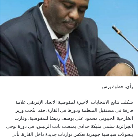
ل
ب
ر
ي
د
ا
إ
ل
ك
ت
ر
رأي: خطوة برس
و
ن
شكلت نتائج الانتخابات الأخيرة لمفوضية الاتحاد الإفريقي علامة
ي
ا
فارقة في مستقبل المنظمة ودورها في القارة. فقد انتُخب وزير
الخارجية الجيبوتي محمود علي يوسف رئيسًا للمفوضية، وفازت
الجزائرية سلمى مليكة حدادي بمنصب نائب الرئيس، في دورة توحي
بتحولات سياسية جوهرية تعكس توازنات جديدة داخل القارة. تأتي