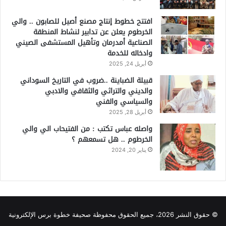
افتتح خطوط إنتاج مصنع أصيل للصابون .. والي
الخرطوم يعلن عن تدابير لنشاط المنطقة
الصناعية أمدرمان وتأهيل المستشفى الصيني
وادخاله للخدمة
أبريل 24, 2025
قبيلة الضباينة ..ضروب في التاريخ السوداني
والديني والتراثي والثقافي والادبي
والسياسي والفني
أبريل 28, 2025
واصله عباس تكتب : من الفتيحاب الي والي
الخرطوم .. هل تسمعهم ؟
يناير 20, 2024
© حقوق النشر 2026، جميع الحقوق محفوظة صحيفة خطوة برس الإلكترونية