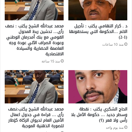
د . كرار التهامي يكتب : تأجيل
محمد عبدالله الشيخ يكتب : نصف
الالم …الحكومة التي يستحقونها
رأى… تدشين ربط المحول
(1-2)
القومي مع بنك أمدرمان الوطني
وعودة الصراف الآلي عودة وجه
منذ 10 ساعات
العاصمة الحضارية والسيادة
الاقتصادية
منذ 15 ساعة
الحاج الشكري يكتب : نقطة
محمد عبدالله الشيخ يكتب:نصف
وسطر جديد … حكومة الآمل بلا
رأى … قراءة في جدول اعمال
رأس ولا قعر (٢)
الأمين العام لديوان الزكاة كإطار
للصورة الذهنية الموجبة
منذ يوم واحد