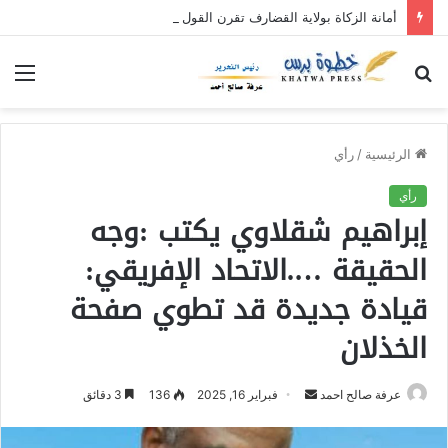
أمانة الزكاة بولاية القضارف تقرن القول بالفعل بنفرة عطاء الإحسان (٥)
بحث
الق
عن
الرئيسية
/
رأي
رأي
إبراهيم شقلاوي يكتب :وجه
الحقيقة ….الاتحاد الإفريقي:
قيادة جديدة قد تطوي صفحة
الخذلان
عرفة صالح احمد
أ
فبراير 16, 2025
136
3 دقائق
ر
س