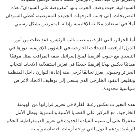
السودانية، حيث وصف الحرب بأنها “مفروضة على السودان”. هذه
التصريحات، إلى جانب التوجهات الجديدة للمفوضية، تُعطي السودان
أملاً في استعادة مكانته الإقليمية وإدانة المتمردين بشكل رسمي.
أما الجزائر، التي فازت بمنصب نائب الرئيس، فقد ظلت من أبرز
الدول الرافضة للتدخلات الخارجية في الشؤون الإفريقية. دورها في
التصدي مع جنوب أفريقيا لمنح إسرائيل صفة المراقب يمثل موقفًا
مبدئيًا يعكس نهجًا إفريقيًا جديدًا في تعزيز استقلالية الاتحاد. انتخاب
الجزائر وجيبوتي يعزز تحالفًا يُرجى منه إعادة التوازن داخل المنظمة
وتقليص النفوذ الخارجي الذي يسعى إلى توظيف الاتحاد لأغراض
سياسية محدودة.
هذه التغيرات تعكس رغبة القارة في تحرير قراراتها من الهيمنة
الخارجية، مع التركيز على القضايا الأمنية والتنموية. ويظل الأمل
معقودًا على أن تسهم القيادة الجديدة في تعزيز الديمقراطية، الحكم
الرشيد، ودعم الدول التي تواجه أزمات اقتصادية وأمنية.