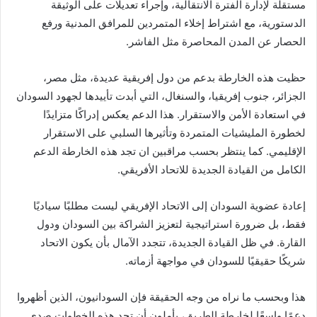
مستقلة لإدارة الفترة الانتقالية، وإجراء تعديلات على الوثيقة
الدستورية، مع اشتراط إخلاء المتمردين للمرافق المدنية ورفع
الحصار عن المدن المحاصرة مثل الفاشر.
حظيت هذه الخارطة بدعم من دول إفريقية عديدة، مثل مصر،
الجزائر، جنوب إفريقيا، والسنغال، التي أبدت تأييدها لجهود السودان
في استعادة الأمن والاستقرار. هذا الدعم يعكس إدراكًا متزايدًا
لخطورة المليشيات المتمردة وتأثيرها السلبي على الاستقرار
الإقليمي. كما ينتظر بحسب مراقبين ان تجد هذه الخارطة الدعم
الكامل من القيادة الجديدة للاتحاد الأفريقي.
إعادة عضوية السودان إلى الاتحاد الإفريقي ليست مطلبًا سياديًا
فقط، بل ضرورة استراتيجية لتعزيز الشراكة بين السودان ودول
القارة. في ظل القيادة الجديدة، تتجدد الآمال بأن يكون الاتحاد
شريكًا حقيقيًا للسودان في مواجهة أزماته.
هذا وبحسب ما نراه من وجه الحقيقة فإن السودانيون، الذين أظهروا
دعمًا واسعًا لخارطة الطريق، يأملون أن تجد هذه الخطوات صدى