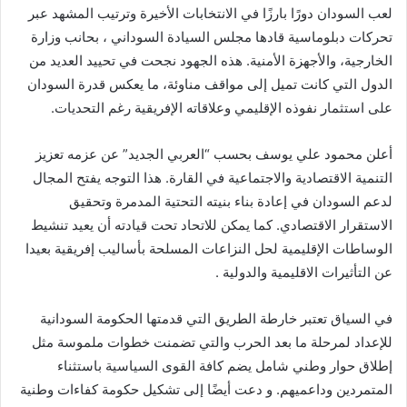
لعب السودان دورًا بارزًا في الانتخابات الأخيرة وترتيب المشهد عبر
تحركات دبلوماسية قادها مجلس السيادة السوداني ، بحانب وزارة
الخارجية، والأجهزة الأمنية. هذه الجهود نجحت في تحييد العديد من
الدول التي كانت تميل إلى مواقف مناوئة، ما يعكس قدرة السودان
على استثمار نفوذه الإقليمي وعلاقاته الإفريقية رغم التحديات.
أعلن محمود علي يوسف بحسب “العربي الجديد” عن عزمه تعزيز
التنمية الاقتصادية والاجتماعية في القارة. هذا التوجه يفتح المجال
لدعم السودان في إعادة بناء بنيته التحتية المدمرة وتحقيق
الاستقرار الاقتصادي. كما يمكن للاتحاد تحت قيادته أن يعيد تنشيط
الوساطات الإقليمية لحل النزاعات المسلحة بأساليب إفريقية بعيدا
عن التأثيرات الاقليمية والدولية .
في السياق تعتبر خارطة الطريق التي قدمتها الحكومة السودانية
للإعداد لمرحلة ما بعد الحرب والتي تضمنت خطوات ملموسة مثل
إطلاق حوار وطني شامل يضم كافة القوى السياسية باستثناء
المتمردين وداعميهم. و دعت أيضًا إلى تشكيل حكومة كفاءات وطنية