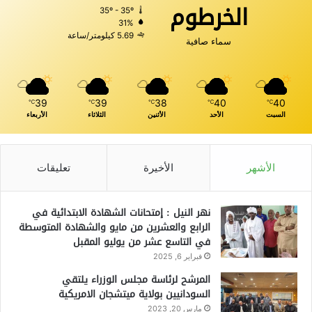
الخرطوم
35º - 35º
31%
5.69 كيلومتر/ساعة
سماء صافية
39
39
38
40
40
℃
℃
℃
℃
℃
السبت
الأحد
الأثنين
الثلاثاء
الأربعاء
الأشهر
الأخيرة
تعليقات
نهر النيل : إمتحانات الشهادة الابتدائية في
الرابع والعشرين من مايو والشهادة المتوسطة
في التاسع عشر من يوليو المقبل
فبراير 6, 2025
المرشح لرئاسة مجلس الوزراء يلتقي
السودانيين بولاية ميتشجان الامريكية
مارس 20, 2023