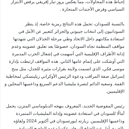
إحباط هذه المحاولات، مما يعكس بروز تيار إفريقي يرفض الابتزاز
السياسي وفرض الأجندات المنحازة .
بالنسبة للسودان، تحمل هذه النتائج رمزية خاصة. إذ ينظر
السودانيون إلى انتخاب جيبوتي والجزائر كتعبير عن الأمل في
استعادة مكانتهم داخل الاتحاد وطي مرحلة الخذلان التي شهدتها
مواقف المنظمة تجاه السودان، خصوصًا بعد تعليق عضويته وعدم
إدانة الأطراف الإقليمية التي أسهمت في إشعال الحرب المدمرة
التي أوشكت على إتمام عامها الثاني. هذه المواقف ارتبطت بإدارة
موسى فكي، الذي اتسمت ولايته بقرارات مثيرة للجدل، مثل منح
إسرائيل صفة المراقب ودعوة الرئيس الأوكراني زيلينسكي لمخاطبة
القمة. وسعيه الدائم لنصرة مليشيا الدعم السريع وداعميها المحلين و
الإقليميين.
رئيس المفوضية الجديد، المعروف بنهجه الدبلوماسي المتزن، يحمل
آمالًا للسودان في استعادة عضويته وإدانة المليشيات المتمردة
وداعميها الإقليميين. زيارته لبورتسودان في أكتوبر 2024 ولقاؤه
بالفريق أول عبد الفتاح البرهان عكسا دعمه الواضح للسيادة