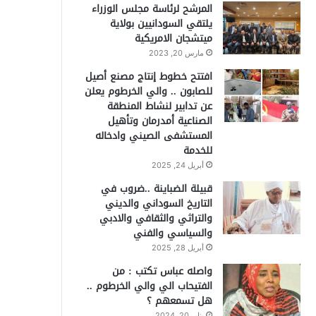
المرشح لرئاسة مجلس الوزراء
يلتقي السودانيين بولاية
ميتشجان الامريكية
مارس 20, 2023
افتتح خطوط إنتاج مصنع أصيل
للصابون .. والي الخرطوم يعلن
عن تدابير لنشاط المنطقة
الصناعية أمدرمان وتأهيل
المستشفى الصيني وادخاله
للخدمة
أبريل 24, 2025
قبيلة الضباينة ..ضروب في
التاريخ السوداني والديني
والتراثي والثقافي والادبي
والسياسي والفني
أبريل 28, 2025
واصله عباس تكتب : من
الفتيحاب الي والي الخرطوم ..
هل تسمعهم ؟
يناير 20, 2024