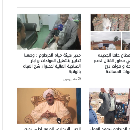
طاع حلفا الجديدة
مدير هيئة مياه الخرطوم : وضعنا
ي محاور القتال لدعم
تدابير بتشغيل المولدات و ابار
حة و قوات درع
الانتاجية العالية لاحتواء شح المياه
وات المساندة
بالولاية
منذ يومين
 الخرطوم يتفقد العمل
الحزب الاتحادي الديمقراطي يدين