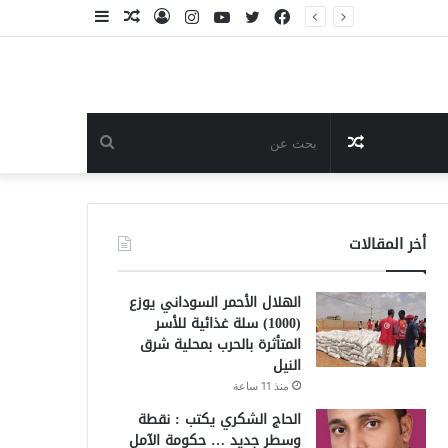
فيسبوك
تويتر
يوتيوب
انستقرام
تسجيل
مقال
إضافة
الدخول
عشوائي
عمود
جانبي
مقال
بحث
عشوائي
عن
أخر المقالات
الهلال الأحمر السوداني يوزع
(1000) سلة غذائية للأسر
المتأثرة بالحرب بمحلية شرق
النيل
منذ 11 ساعة
الحاج الشكري يكتب : نقطة
وسطر جديد … حكومة الآمل