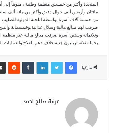
المتحدة وأكثر من خمسين منظمة وطنية ، منوهاً إلى أن
مائتان وأربعين ألف جوال دقيق وأكثر من مائة ألف سلة
من خمسة آلاف أسرة بواسطة اللجنة الدولية للصليب الأح
صرفت لهم مبالغ مالية وسلال غذائية،وخمسمائة واثني
وثلاثمائة وستين أسرة صرفت مبالغ مالية عبر منظمة 
بجملة ثلاثة تريليون جنيه خلاف دعم العلاج والعمليات ال
فيسبوك
تويتر
لينكدإن
‏Tumblr
‏Reddit
شاركها
عرفة صالح احمد