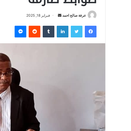
عرفة صالح احمد
أ
فبراير 18, 2025
ر
فيسبوك
تويتر
لينكدإن
‏Tumblr
‏Reddit
ماسنجر
س
ل
ب
ر
ي
د
ا
إ
ل
ك
ت
ر
و
ن
ي