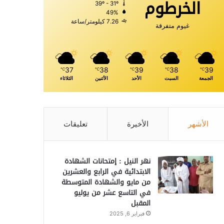
الخرطوم
39º - 31º
49%
7.26 كيلومتر/ساعة
غيوم متفرقة
37
38
39
38
39
℃
℃
℃
℃
℃
الجمعة
السبت
الأحد
الأثنين
الثلاثاء
الأشهر
الأخيرة
تعليقات
نهر النيل : إمتحانات الشهادة
الابتدائية في الرابع والعشرين
من مايو والشهادة المتوسطة
في التاسع عشر من يوليو
المقبل
فبراير 6, 2025