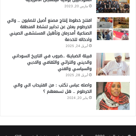
مارس 20, 2023
افتتح خطوط إنتاج مصنع أصيل للصابون .. والي
الخرطوم يعلن عن تدابير لنشاط المنطقة
الصناعية أمدرمان وتأهيل المستشفى الصيني
وادخاله للخدمة
أبريل 24, 2025
قبيلة الضباينة ..ضروب في التاريخ السوداني
والديني والتراثي والثقافي والادبي
والسياسي والفني
أبريل 28, 2025
واصله عباس تكتب : من الفتيحاب الي والي
الخرطوم .. هل تسمعهم ؟
يناير 20, 2024