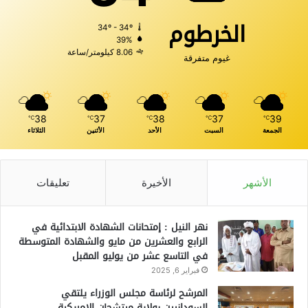
الخرطوم
34º - 34º
39%
8.06 كيلومتر/ساعة
غيوم متفرقة
38
37
38
37
39
℃
℃
℃
℃
℃
الجمعة
السبت
الأحد
الأثنين
الثلاثاء
الأشهر
الأخيرة
تعليقات
نهر النيل : إمتحانات الشهادة الابتدائية في
الرابع والعشرين من مايو والشهادة المتوسطة
في التاسع عشر من يوليو المقبل
فبراير 6, 2025
المرشح لرئاسة مجلس الوزراء يلتقي
السودانيين بولاية ميتشجان الامريكية