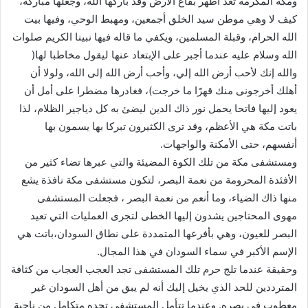
ومكة المكرمة تعد أطهر بقاع الأرض وقد باركها الله، وجعلها مباركة،
كيف لا وهي موطن سيد الخلق أجمعين، ومهبط الوحي، وفيها بيت
الله الحرام، وقبلة المسلمين، ويكفي ما قاله فيها نبينا الكريم صلوات
الله وسلام عليه عندما أجبر على الإبتعاد عنها ليقول مخاطبا لها(
والله إنك لأحب أرض الله إلي، وأحب أرض الله إلى الله، ولولا أن
أهلك أخرجونى منك قهرًا ما خرجت)، فغادرها مضطرا على أمل أن
يعود إليها فاتحا يحمل نور ذاك الدين ليضئ به كل دياجير الظلام، لذا
باتت مكة هي الأعظم، وقد ترى الكثيرون تبركا بها يسمون بها
أنفسهم، حتى الأمكنة والواجهات.
ومستشفى مكة من تلك الكوة المضيئة والتي عبرها تضاء كثير من
الأفئدة المحرومة من نعمة البصر، لتكون مستشفى مكة نافذة يشع
منها ذاك الضياء، وما أنعم من نعمة البصر ، فجعلت المستشفى
مهوى المحتاجين يشدون إليها الخطى لتجرى العمليات التي تعيد
البصر للعيون، وهي بأفرعها المتمددة على نطاق السودان،باتت هي
الإسم الأكبر في سماء السودان في هذا المجال.
وحقيقة عندما تلج حرم تلك المستشفى تجد العجب العجاب من كثافة
المترددين للحد الذي يخيل إليك أنه لم يبق من أهل السودان غير
معطوب في بصره. وعندما تتأمل المستشفى تجده متكامل من ناحية