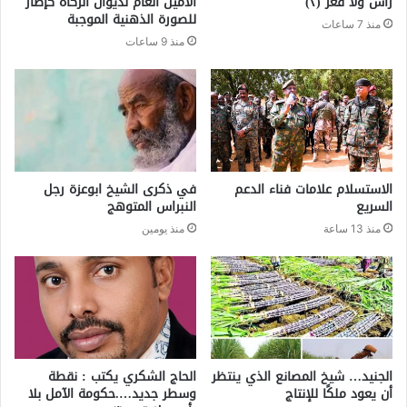
رأس ولا قعر (٢)
الأمين العام لديوان الزكاة كإطار
للصورة الذهنية الموجبة
منذ 7 ساعات
منذ 9 ساعات
الاستسلام علامات فناء الدعم
في ذكرى الشيخ ابوعزة رجل
السريع
النبراس المتوهج
منذ 13 ساعة
منذ يومين
الجنيد… شيخ المصانع الذي ينتظر
الحاج الشكري يكتب : نقطة
أن يعود ملكًا للإنتاج
وسطر جديد….حكومة الآمل بلا