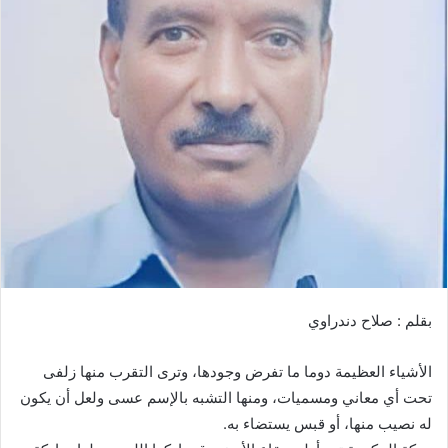
ي
د
ا
إ
ل
ك
ت
ر
و
ن
ي
ا
بقلم : صلاح دندراوي
الأشياء العظيمة دوما ما تفرض وجودها، وترى التقرب منها زلفى
تحت أي معاني ومسميات، ومنها التشبه بالإسم عسى ولعل أن يكون
له نصيب منها، أو قبس يستضاء به.