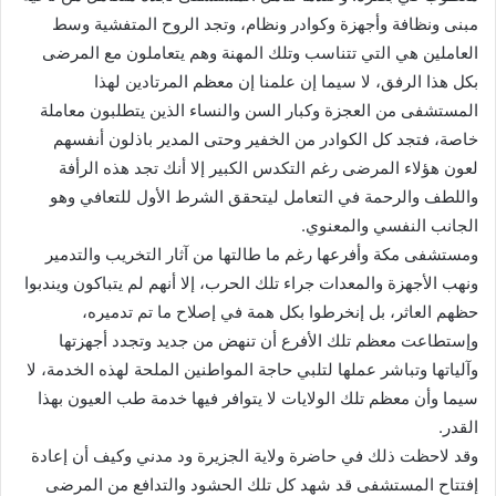
مبنى ونظافة وأجهزة وكوادر ونظام، وتجد الروح المتفشية وسط
العاملين هي التي تتناسب وتلك المهنة وهم يتعاملون مع المرضى
بكل هذا الرفق، لا سيما إن علمنا إن معظم المرتادين لهذا
المستشفى من العجزة وكبار السن والنساء الذين يتطلبون معاملة
خاصة، فتجد كل الكوادر من الخفير وحتى المدير باذلون أنفسهم
لعون هؤلاء المرضى رغم التكدس الكبير إلا أنك تجد هذه الرأفة
واللطف والرحمة في التعامل ليتحقق الشرط الأول للتعافي وهو
الجانب النفسي والمعنوي.
ومستشفى مكة وأفرعها رغم ما طالتها من آثار التخريب والتدمير
ونهب الأجهزة والمعدات جراء تلك الحرب، إلا أنهم لم يتباكون ويندبوا
حظهم العاثر، بل إنخرطوا بكل همة في إصلاح ما تم تدميره،
وإستطاعت معظم تلك الأفرع أن تنهض من جديد وتجدد أجهزتها
وآلياتها وتباشر عملها لتلبي حاجة المواطنين الملحة لهذه الخدمة، لا
سيما وأن معظم تلك الولايات لا يتوافر فيها خدمة طب العيون بهذا
القدر.
وقد لاحظت ذلك في حاضرة ولاية الجزيرة ود مدني وكيف أن إعادة
إفتتاح المستشفى قد شهد كل تلك الحشود والتدافع من المرضى