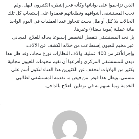
الذين تزاحموا على بواباتها وكأنه فجر إنتظره الكثيرون ليهل، ولم
تخب المستشفى أشواقهم وتطلعاتهم فعمدوا على إستيعاب كل تلك
الحالات بلا كلل أو ملل بحيث تتجاوز عدد العمليات في اليوم الواحد
مائة عملية (موية بيضاء) وغيرها.
بل تجد المستشفى تتفضل لتخصص إسبوعا بحاله للعلاج المجاني
عبر مخيم للعيون إستطاعت من خلاله الكشف عن الآلاف،
وإجراءأكثر من 400 عملية، وآلاف النظارات توزع مجانا، وقد ظل هذا
ديدن للمستشفى المركزي وأفرعها أن تقيم مخيمات للعيون مجانية
بكثير من الولايات لتخفف عن الكثيرين هذا العناء لتكون أسم على
مسمى، ويظل هذا قيض من فيض ما تقدمه المستشفى لطالبي
الخدمة وبما تسهم به في توطين العلاج بالداخل.