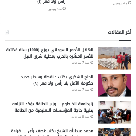
رأس ولا قعر (١)
منذ يومين
منذ يومين
أخر المقالات
الهلال الأحمر السوداني يوزع (1000) سلة غذائية
للأسر المتأثرة بالحرب بمحلية شرق النيل
منذ 7 ساعات
الحاج الشكري يكتب : نقطة وسطر جديد …
حكومة الآمل بلا رأس ولا قعر (٢)
منذ 7 ساعات
زارجامعة الخرطوم .. وزير الطاقة يؤكد التزامه
بتلبية حاجة المؤسسات التعليمية من الطاقة
منذ 8 ساعات
محمد عبدالله الشيخ يكتب:نصف رأى … قراءة