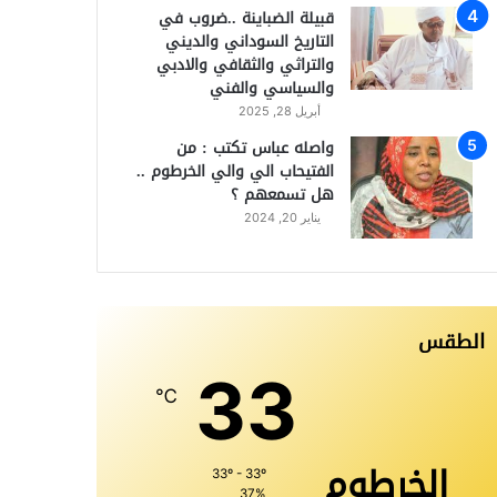
قبيلة الضباينة ..ضروب في
التاريخ السوداني والديني
والتراثي والثقافي والادبي
والسياسي والفني
أبريل 28, 2025
واصله عباس تكتب : من
الفتيحاب الي والي الخرطوم ..
هل تسمعهم ؟
يناير 20, 2024
الطقس
33
℃
الخرطوم
33º - 33º
37%