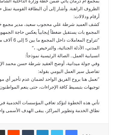
بمجمع أم درمان يأتي ضمن خطة وزارة الداخلية الشاملة 
الظروف الراهنة. وأشار إلى أن البطاقة القومية تمثل حج
​أرقام ودلالات:
كشف العميد شرطة علي محجوب سعيد، مدير مجمع خدمات
المجمع بات يستقبل ضغطاً إيجابياً يعكس حاجة الجمهو
​”تتراوح الم
المدني، الأدلة الجنائية، والترخيص. ،”
​انسيابية العمل.. الصالة الرئيسية نموذجاً:
وفي جولة ميدانية، أوضح العقيد شرطة حسن محمد الإم
تفاصيل سير العمل اليومي بقوله:
​”نعمل هنا بروح الفريق الواحد لضمان عدم تأخير أي مواط
توجيهات بتبسيط كافة الإجراءات، حتى ينعم المواطنون 
تأتي هذه الخطوة لتؤكد تعافي المؤسسات الخدمية في 
نطاق الخدمة وتطوير المراكز، يبقى الهدف الأسمى واحداً:
فيسبوك
تويتر
لينكدإن
‏Tumblr
‏Reddit