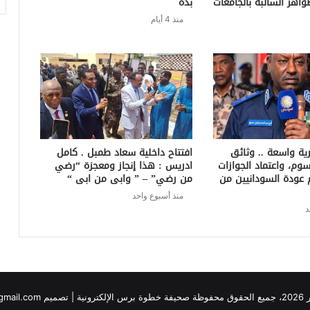
واهر السالبة بالجامعات
بدة
منذ 4 أيام
ة واسعة .. وثائق
افتتاح داخلية سعاد طمبل . كامل
م، واعتماد الجوازات
ادريس : هذا إنجاز ومعجزة “رضي
 عودة السودانيين من
من رضي” – ” وابى من ابى “
منذ أسبوع واحد
د
yasualtom