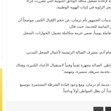
لإعادة تشغيل منافذ الوثائق الثبوتية التي تضررت جراء
ر الزاوية في إثبات الهوية الوطنية،
 الجمهور بأم درمان، عن حجم الإقبال الكبير، موضحاً أن
ر الماسة للخدمة، حيث قال:
عاملات داخل المجمع ما بين 5 إلى 6 آلاف معاملة يومياً، ضمن حزمة متكاملة تشمل: الجوازات، السجل
ام آدم، مشرف الصالة الرئيسية لأعمال السجل المدني،
ن. الصالة مجهزة تقنياً وفنياً لاستقبال الأعداد الكبيرة، وهناك
بخدمة سريعة، متميزة، ومهنية.”
مدينة أم درمان، ومع وعود قيادة الشرطة المستمرة بتوسيع
 أن يظل المواطن أولاً ودائماً.
مشاركة عبر البريد
طباعة