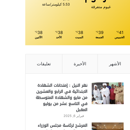
5.53 كيلومتر/ساعة
غيوم متفرقة
38
38
38
39
41
℃
℃
℃
℃
℃
الخميس
الجمعة
السبت
الأحد
الأثنين
الأشهر
الأخيرة
تعليقات
نهر النيل : إمتحانات الشهادة
الابتدائية في الرابع والعشرين
من مايو والشهادة المتوسطة
في التاسع عشر من يوليو
المقبل
فبراير 6, 2025
المرشح لرئاسة مجلس الوزراء