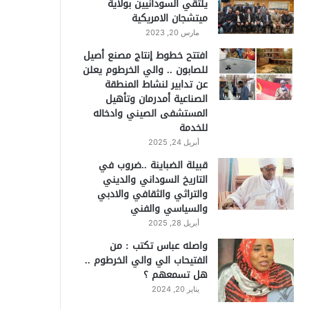
يلتقي السودانيين بولاية
ميتشجان الامريكية
مارس 20, 2023
افتتح خطوط إنتاج مصنع أصيل
للصابون .. والي الخرطوم يعلن
عن تدابير لنشاط المنطقة
الصناعية أمدرمان وتأهيل
المستشفى الصيني وادخاله
للخدمة
أبريل 24, 2025
قبيلة الضباينة ..ضروب في
التاريخ السوداني والديني
والتراثي والثقافي والادبي
والسياسي والفني
أبريل 28, 2025
واصله عباس تكتب : من
الفتيحاب الي والي الخرطوم ..
هل تسمعهم ؟
يناير 20, 2024