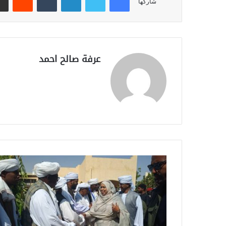
شاركها
عرفة صالح احمد