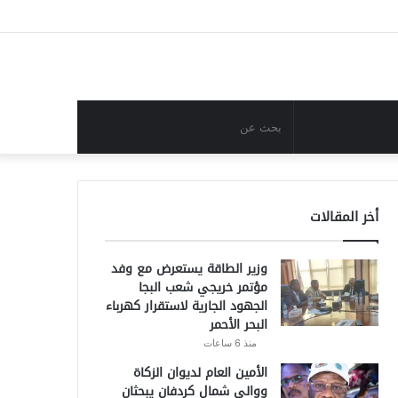
فيسبوك
تويتر
يوتيوب
انستقرام
تسجيل
مقال
إضافة
الدخول
عشوائي
عمود
جانبي
مقال
بحث
عشوائي
عن
أخر المقالات
وزير الطاقة يستعرض مع وفد
مؤتمر خريجي شعب البجا
الجهود الجارية لاستقرار كهرباء
البحر الأحمر
منذ 6 ساعات
الأمين العام لديوان الزكاة
ووالي شمال كردفان يبحثان