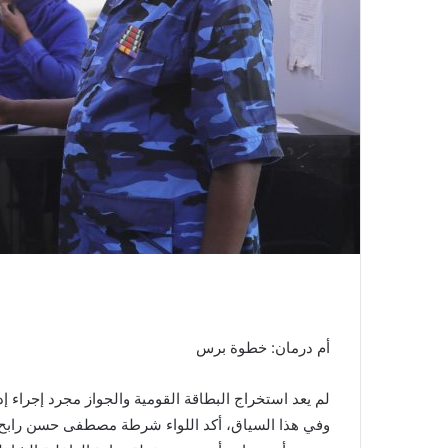
ر
و
ن
ي
ا
​أم درمان: خطوة برس
​لم يعد استخراج البطاقة القومية والجواز مجرد إجراء إ
وفي هذا السياق، أكد اللواء شرطة مصطفى حسن رابح، م