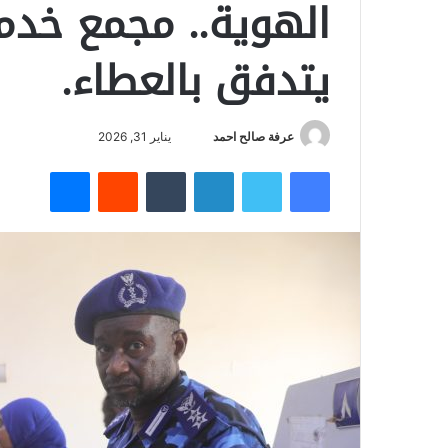
الهوية.. مجمع خدم
يتدفق بالعطاء.
عرفة صالح احمد
أ
يناير 31, 2026
ر
فيسبوك
تويتر
لينكدإن
‏Tumblr
‏Reddit
ماسنجر
س
ل
ب
ر
ي
د
ا
إ
ل
ك
ت