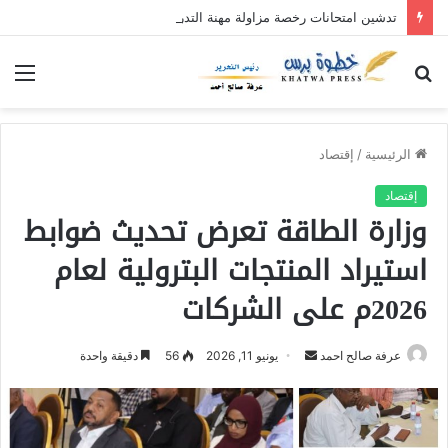
تدشين امتحانات رخصة مزاولة مهنة التدريس بمحلية حلفا الجديدة
بحث
الق
عن
الرئيسية
/
إقتصاد
إقتصاد
وزارة الطاقة تعرض تحديث ضوابط
استيراد المنتجات البترولية لعام
2026م على الشركات
عرفة صالح احمد
أ
يونيو 11, 2026
56
دقيقة واحدة
ر
س
ل