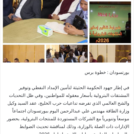
ب
ر
ي
د
ا
إ
ل
ك
ت
ر
​بورتسودان : خطوة برس
و
ن
​في إطار جهود الحكومة الحثيثة لتأمين الإمداد النفطي وتوفير
ي
ا
المشتقات البترولية بأسعار معقوله للمواطنين، وفي ظل التحديات
والشح العالمي الذي تفرضه تداعيات حرب الخليج، عقد السيد وكيل
وزارة الطاقة مهندس علي عبدالرحمن اليوم ببورتسودان اجتماعاً
موسعاً وتنويرياً مع الشركات المستوردة للمنتجات البترولية، بحضور
الإدارات ذات الصلة بالوزارة، وذلك لمناقشة تحديث الضوابط