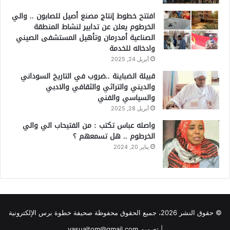
افتتح خطوط إنتاج مصنع أصيل للصابون .. والي
الخرطوم يعلن عن تدابير لنشاط المنطقة
الصناعية أمدرمان وتأهيل المستشفى الصيني
وادخاله للخدمة
أبريل 24, 2025
قبيلة الضباينة ..ضروب في التاريخ السوداني
والديني والتراثي والثقافي والادبي
والسياسي والفني
أبريل 28, 2025
واصله عباس تكتب : من الفتيحاب الي والي
الخرطوم .. هل تسمعهم ؟
يناير 20, 2024
© حقوق النشر 2026، جميع الحقوق محفوظة صحيفة خطوة برس الإلكترونية
| تصميم yasualtom@gmail.com