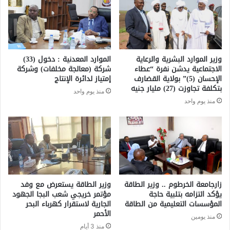
وزير الموارد البشرية والرعاية
الموارد المعدنية : دخول (33)
الاجتماعية يدشن نفرة “عطاء
شركة (معالجة مخلفات) وشركة
الإحسان (5)” بولاية القضارف
إمتياز لدائرة الإنتاج
بتكلفة تجاوزت (27) مليار جنيه
منذ يوم واحد
منذ يوم واحد
زارجامعة الخرطوم .. وزير الطاقة
وزير الطاقة يستعرض مع وفد
يؤكد التزامه بتلبية حاجة
مؤتمر خريجي شعب البجا الجهود
المؤسسات التعليمية من الطاقة
الجارية لاستقرار كهرباء البحر
الأحمر
منذ يومين
منذ 3 أيام