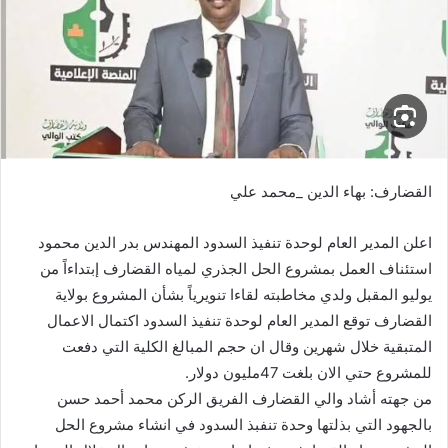
ي
د
ا
إ
ل
ك
ت
ر
القضارف: بهاء الدين _محمد علي
و
ن
اعلن المدير العام لوحدة تنفيذ السدود المهندس بدر الدين محمود
ي
استئناف العمل بمشروع الحل الجذري لمياه القضارف إبتداءاً من
ا
يوليو المقبل ولدي مخاطبته لقاءا تنويرياً بشأن المشروع بولاية
القضارف توقع المدير العام لوحدة تنفيذ السدود اكتمال الاعمال
المتبقية خلال شهرين وقال ان حجم المبالغ الكلية التي دفعت
للمشروع حتي الان بلغت 47مليون دولار.
من جهته أشاد والي القضارف الفريق الركن محمد أحمد حسن
بالجهود التي بذلتها وحدة تنفبذ السدود في انشاء مشروع الحل