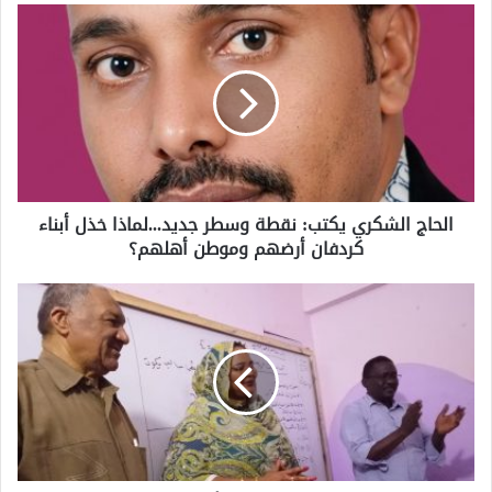
الحاج الشكري يكتب: نقطة وسطر جديد...لماذا خذل أبناء
كردفان أرضهم وموطن أهلهم؟