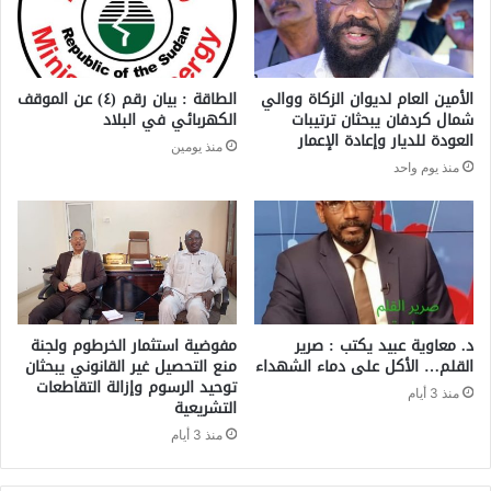
الأمين العام لديوان الزكاة ووالي
الطاقة : بيان رقم (٤) ​عن الموقف
شمال كردفان يبحثان ترتيبات
الكهربائي في البلاد
العودة للديار وإعادة الإعمار
منذ يومين
منذ يوم واحد
د. معاوية عبيد يكتب : صرير
مفوضية استثمار الخرطوم ولجنة
القلم… الأكل على دماء الشهداء
منع التحصيل غير القانوني يبحثان
توحيد الرسوم وإزالة التقاطعات
منذ 3 أيام
التشريعية
منذ 3 أيام