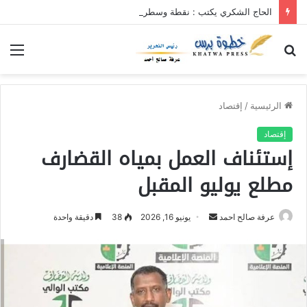
الحاج الشكري يكتب : نقطة وسطر جديد … حكومة الآمل بلا رأس ولا قعر (٢)
بحث
الق
عن
الرئيسية
/
إقتصاد
إقتصاد
إستئناف العمل بمياه القضارف
مطلع يوليو المقبل
عرفة صالح احمد
أ
يونيو 16, 2026
38
دقيقة واحدة
ر
س
ل
ب
ر