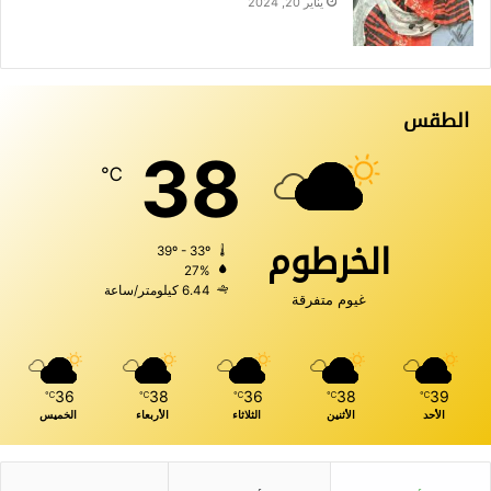
يناير 20, 2024
الطقس
38
℃
الخرطوم
39º - 33º
27%
6.44 كيلومتر/ساعة
غيوم متفرقة
36
38
36
38
39
℃
℃
℃
℃
℃
الأحد
الأثنين
الثلاثاء
الأربعاء
الخميس