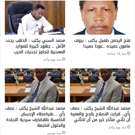
فتح الرحمن طمبل يكتب : بروف
محمد السني يكتب : الذهب يجدد
مامون حميده ..عودا حميدا
الأمل .. جهود كبيرة للموارد
المعدنية لتجاوز تحديات الحرب
منذ 14 ساعة
منذ يوم واحد
محمد عبدالله الشيخ يكتب : نصف
محمد عبدالله الشيخ يكتب : نصف
رأي.. قرارت الاصلاح بالحج والعمرة
رأي …نفرةعطاء الإحسان
أن تأتي متأخر خير من أن لاتأتي
الخامسة بالقضارف سردية الاجادة
والحلول الناجعة
منذ يوم واحد
منذ يومين