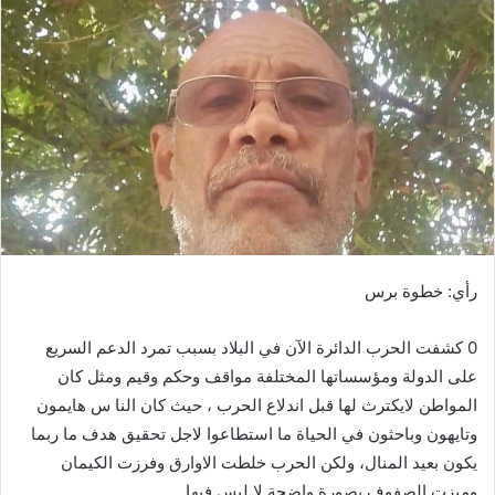
ب
ر
ي
د
ا
إ
ل
ك
ت
ر
و
رأي: خطوة برس
ن
ي
0 كشفت الحرب الدائرة الآن في البلاد بسبب تمرد الدعم السريع
ا
على الدولة ومؤسساتها المختلفة مواقف وحكم وقيم ومثل كان
المواطن لايكترث لها قبل اندلاع الحرب ، حيث كان النا س هايمون
وتايهون وباحثون في الحياة ما استطاعوا لاجل تحقيق هدف ما ربما
يكون بعيد المنال، ولكن الحرب خلطت الاوارق وفرزت الكيمان
وميزت الصفوف بصورة واضحة لا لبس فيها.