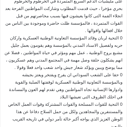
على مليشيات الدعم السريع المتمردة في الخرطوم والخرطوم
بحري مؤخرا ، حيث قدمت المطلوب وشاركت المواطنين الفرحة بعد
انجلاء الفمة التى كانوا يعيشون فيها بسبب محاصرتهم من قبل
القوات المتمردة ، فالمؤسسة ظلت حاضرة وموجودة بين الناس من
خلال افعالها واقوالها .
0 التحية لربان وقائد المؤسسة التعاونية الوطنية العسكرية واركان
حربه ولفصيل الاسناد المدني بالمؤسسة وهم يقومون بعمل جليل
مشبع بروح الوطنية ، عمل مهم ومؤثر في حياة المواطنين ، فضلا عن
انهم يشكلون حلقة وصل مهمة في المجتمع المدني وهم عسكريون ،
مما يوضح ويبين ويؤكد شعار جيش واحد شعب واحد فعلا وقولا .
0 حقا على الشعب السوداني ان يفرح ويفتخر ويعتز بجيشه
وبالمؤسسة التعاونية الوطنية العسكرية لوقفتها الصلبة والقوية
وادوارها الإنسانية تجاه المواطنين وهي تقدم لهم العون والمساندة
في احلك الظروف التى تعيشها البلاد
0 التحية للقوات المسلحة والقوات المشتركة وقوات العمل الخاص
والمستنفرين والمجاهدين ولكل من حمل السلاح دفاعا عن هذا
الوطن العزيز الذي يواجه أكبر حالة تآمر دولي في تاريخه القريب
والبعيد.