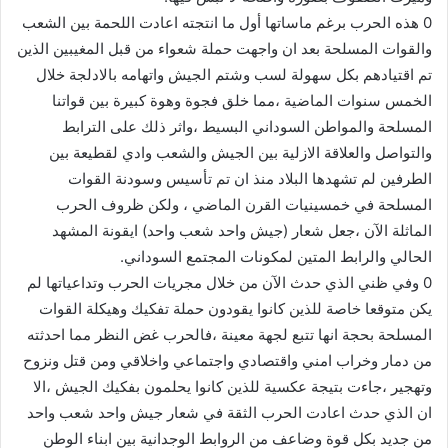
0 هذه الحرب برغم ماساتها أول ما انتجته اعادت اللحمة بين الشعب
والقوات المسلحة بعد ان واجهت حملة شعواء من قبل المغيبين الذين
تم اقتيادهم بكل سهولة لسب وشتم الجيش واتهامه بالادلجة خلال
الخمس سنوات الماضية ،مما خلق فجوة وهوة كبيرة بين قواتنا
المسلحة والمواطن السوداني البسيط ،واثر ذلك على الترابط
والتواصل والعلاقة الازلية بين الجيش والشعب وادي لقطيعة بين
الطرفين لم تشهدها البلاد منذ ان تم تأسيس وسودنة القوات
المسلحة في خمسينيات القرن الماضي ، ولكن ظروف الحرب
الماثلة الآن ،جعل شعار (جيش واحد شعب واحد) ايقونة المشهد
الحالي والرابط المتين لمكونات المجتمع السوداني.
0 وفي ظني الذي حدث الآن من خلال مجريات الحرب وتداعياتها لم
يكن متوقعا خاصة للذين كانوا يقودون حملة تفكيك وهيكلة القوات
المسلحة بحجة انها تتبع لجهة معينة ،فالحرب غض النظر مما احدثته
من دمار وخراب امني واقتصادي واجتماعي واخلاقي ومن قتل ونزوح
وتهجير ،جاءت بتيجة عكسية للذين كانوا يحلمون بفكيك الجيش ،الا
ان الذي حدث اعادت الحرب الثقة في شعار جيش واحد شعب واحد
من جديد بكل قوة وضاعف من الروابط الوجدانية بين ابناء الوطن