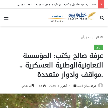
فتح الرحمن طمبل يكتب : بروف مامون حميده ..عودا حميدا
بحث
الق
عن
الرئيسية
/
رأي
رأي
عرفة صالح يكتب: المؤسسة
التعاونيةالوطنية العسكرية ..
.مواقف وادوار متعددة
عرفة صالح احمد
أ
أكتوبر 3, 2024
185
3 دقائق
ر
س
ل