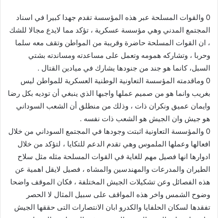
0 والقوات المسلحة عبر هذه المؤسسة تقدم جهدا كبيرا في اسناد
المجتمع المدني وهي مؤسسة عسكرية ، تؤكد مما لايدع مجالا للشك
، ان القوات المسلحة حاضرة وقريبة من المواطن وتقف معه سلما
وحربا ، وتشاركه همومه وتعمل على مساعدته ومساندته بشتي
السبل، كانما هو جند من جنودها يشارك في ميادين القتال .
0 وماقدمته المؤسسة التعاونية الوطنية العسكرية للمواطن ليس
بغريب وانما هو من صميم عملها واجبها الذي ينبغي أن توديه بكل رضا
وايمان عميق ونكران ذات ، وذلك من منطلق أن الشعب السوداني
هو جيش وان الجيش هو الشعب ذات نفسه .
0 والمؤسسة التعاونية اثبتت وجودها في المجتمع السوداني من خلال
افعالها وعملها الملموس وهي تقدم الدعم للتكايا ، لتؤكد من خلال
ادوارها انها فصيل مهم للغاية في القوات المسلحة مثله مثل سلاح
الطيران والمدرعات والمهندسين والمشاه ، فصيل لايقل اهمية عن
هذه الفصائل وعن تشكيلات الجيش المختلفة ، فكان الموقف واضحا
وضوح الشمس واخر هذه المواقف على سبيل المثال لا الحصر
تفقدها لسكان الحلفايا والكدرو ابان الانتصارات التى حققها الجيش