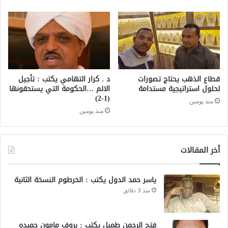
قطاع الذهب يحتاج تصورات
د . كرار التهامي يكتب : تأجيل
لحلول استراتيجية مستدامة
الالم …الحكومة التي يستحقونها
(1-2)
منذ يومين
منذ يومين
أخر المقالات
ياسر حمد الدول يكتب : الخرطوم النسخة الثانية
منذ 3 دقائق
فتح الرحمن طمبل يكتب : بروف مامون حميده