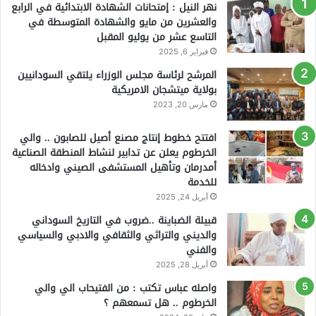
نهر النيل : إمتحانات الشهادة الابتدائية في الرابع
والعشرين من مايو والشهادة المتوسطة في
التاسع عشر من يوليو المقبل
فبراير 6, 2025
المرشح لرئاسة مجلس الوزراء يلتقي السودانيين
بولاية ميتشجان الامريكية
مارس 20, 2023
افتتح خطوط إنتاج مصنع أصيل للصابون .. والي
الخرطوم يعلن عن تدابير لنشاط المنطقة الصناعية
أمدرمان وتأهيل المستشفى الصيني وادخاله
للخدمة
أبريل 24, 2025
قبيلة الضباينة ..ضروب في التاريخ السوداني
والديني والتراثي والثقافي والادبي والسياسي
والفني
أبريل 28, 2025
واصله عباس تكتب : من الفتيحاب الي والي
الخرطوم .. هل تسمعهم ؟