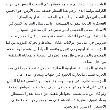
الواحد ، هذا الشعار لم تترجمه وقفة ودعم الشعب للجيش في حرب
الكرامة ،وانما الذي ترجم هذا الشعار حقيقة على الأرض ،هو الجيش
السوداني قبل الشعب وذلك عبر المؤسسة التعاونية الوطنية
العسكرية التابعة للقوات المسلحة ، والتى تمثل الساعد الايمن في
الاسناد المدني الحقيقي للمواطنين في كل مناطق السودان
بالاضافة الى دعمها للقوات المسلحة، برغم انشغال الجيش بحرب
ضروس في عدد من الولايات ،فكان النشاط والحركة الدؤوبة من قبل
المؤسسة التعاونية وهي تتجول وتتفقد المواطنين وتقدم لهم الدعم
المعنوي والمادي في ظل هذه الظروف الصعبة والمعاناة الحقيقية
من أجل البقاء .
0 وتعتبر المؤسسة التعاونية الوطنية العسكرية فصيلا مهما في هذه
الحرب فبمثل مايحارب الجنود في جبهات ومحاور عدة ، فان
المؤسسة تحارب في جبهة مهمة جدا حيث انها تتلمس قضايا الناس
وتقف على احوالهم عن قرب في ظرف يحتاج فيه المواطن لدفعة
ولو كان من باب تطيب الخواطر ناهيك عن دعمه بقدر المستطاع
بمواد تموينية وغيرها تساعدهم على سد رمقهم من الجوع وعلى
الاستقرار الاسري ولو لحين.