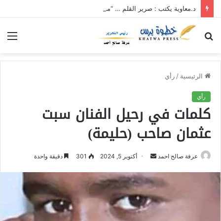
د.معاوية يكتب : صرير القلم … “مد لسانك”… “قدر قانونك”
بحث
الق
عن
الرئيسية
/
رأي
رأي
كلمات في رحيل الفنان سبت
عثمان صاحب (حليمة)
عرفة صالح احمد
أ
أكتوبر 5, 2024
301
دقيقة واحدة
ر
س
ل
ب
ر