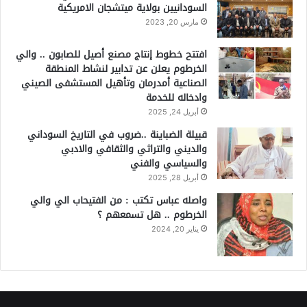
السودانيين بولاية ميتشجان الامريكية
مارس 20, 2023
افتتح خطوط إنتاج مصنع أصيل للصابون .. والي
الخرطوم يعلن عن تدابير لنشاط المنطقة
الصناعية أمدرمان وتأهيل المستشفى الصيني
وادخاله للخدمة
أبريل 24, 2025
قبيلة الضباينة ..ضروب في التاريخ السوداني
والديني والتراثي والثقافي والادبي
والسياسي والفني
أبريل 28, 2025
واصله عباس تكتب : من الفتيحاب الي والي
الخرطوم .. هل تسمعهم ؟
يناير 20, 2024