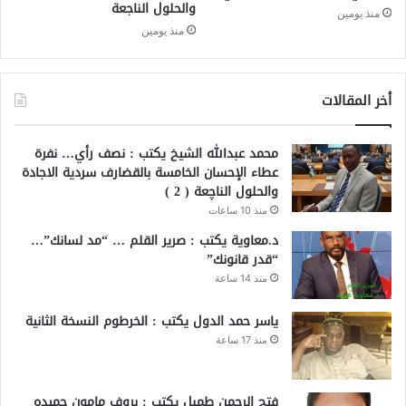
والحلول الناجعة
منذ يومين
منذ يومين
أخر المقالات
محمد عبدالله الشيخ يكتب : نصف رأي… نفرة
عطاء الإحسان الخامسة بالقضارف سردية الاجادة
والحلول الناچعة ( 2 )
منذ 10 ساعات
د.معاوية يكتب : صرير القلم … “مد لسانك”…
“قدر قانونك”
منذ 14 ساعة
ياسر حمد الدول يكتب : الخرطوم النسخة الثانية
منذ 17 ساعة
فتح الرحمن طمبل يكتب : بروف مامون حميده