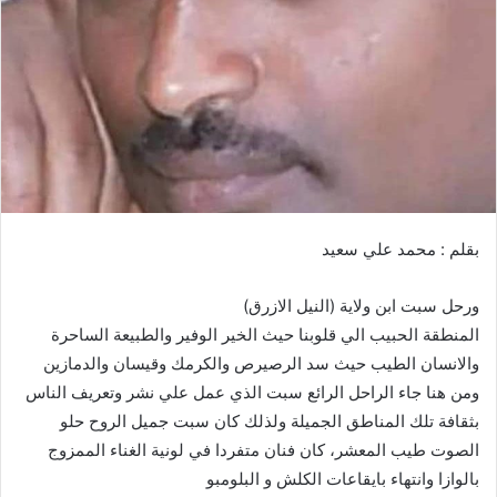
ي
د
ا
إ
ل
ك
ت
ر
و
بقلم : محمد علي سعيد
ن
ي
ورحل سبت ابن ولاية (النيل الازرق)
ا
المنطقة الحبيب الي قلوبنا حيث الخير الوفير والطبيعة الساحرة
والانسان الطيب حيث سد الرصيرص والكرمك وقيسان والدمازين
ومن هنا جاء الراحل الرائع سبت الذي عمل علي نشر وتعريف الناس
بثقافة تلك المناطق الجميلة ولذلك كان سبت جميل الروح حلو
الصوت طيب المعشر، كان فنان متفردا في لونية الغناء الممزوج
بالوازا وانتهاء بايقاعات الكلش و البلومبو