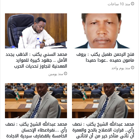
منذ 10 ساعات
فتح الرحمن طمبل يكتب : بروف
محمد السني يكتب : الذهب يجدد
مامون حميده ..عودا حميدا
الأمل .. جهود كبيرة للموارد
المعدنية لتجاوز تحديات الحرب
منذ يوم واحد
منذ يومين
محمد عبدالله الشيخ يكتب : نصف
محمد عبدالله الشيخ يكتب : نصف
رأي.. قرارت الاصلاح بالحج والعمرة
رأي …نفرةعطاء الإحسان
أن تأتي متأخر خير من أن لاتأتي
الخامسة بالقضارف سردية الاجادة