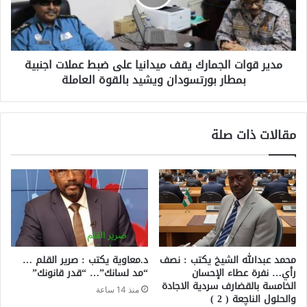
مدير قوات الجمارك يقف ميدانيا على ضبط عملات اجنبية
بمطار بورتسودان ويشيد بالقوة العاملة
مقالات ذات صلة
محمد عبدالله الشيخ يكتب : نصف
د.معاوية يكتب : صرير القلم …
رأي… نفرة عطاء الإحسان
“مد لسانك”… “قدر قانونك”
الخامسة بالقضارف سردية الاجادة
منذ 14 ساعة
والحلول الناچعة ( 2 )