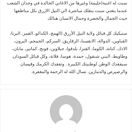
سبت له اغنية(حليمة) وغيرها من الاغاني الخالدة في وجدان الشعب
عندما يتغني سبت ينقلك مباشرة الي النيل الازرق بكل مناطقها
حيث الجمال والخضرة وجمال الانسان هنالك
ستبكيك كل قبائل ولاية النيل الأزرق (الهمج، الكدالو، القمز، البرتا،
القباوين، الدوالة، الانقسنا، الرقاريق، السركم، الجمجم، البرون،
الادك، كنانة، الكوما، القنزا، بلدقوا، جبلاوين، فونج، كماتير، مابان،
وطاويط، البني شنقول، حمدة، هوسا، فلاتة، وكل قبائل السودان.
سيفقدك الوطن لوطنيتك الكبيرة . وتفقدك الكرمك وقيسان
والرصيرص والدمازين. نسال الله له الرحمة والمغفرة.