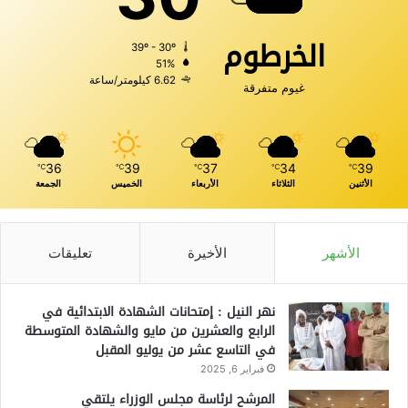
الخرطوم
39º - 30º
51%
6.62 كيلومتر/ساعة
غيوم متفرقة
36
39
37
34
39
℃
℃
℃
℃
℃
الأثنين
الثلاثاء
الأربعاء
الخميس
الجمعة
الأشهر
الأخيرة
تعليقات
نهر النيل : إمتحانات الشهادة الابتدائية في
الرابع والعشرين من مايو والشهادة المتوسطة
في التاسع عشر من يوليو المقبل
فبراير 6, 2025
المرشح لرئاسة مجلس الوزراء يلتقي