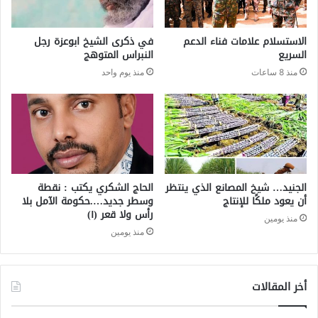
الاستسلام علامات فناء الدعم
في ذكرى الشيخ ابوعزة رجل
السريع
النبراس المتوهج
منذ 8 ساعات
منذ يوم واحد
الجنيد… شيخ المصانع الذي ينتظر
الحاج الشكري يكتب : نقطة
أن يعود ملكًا للإنتاج
وسطر جديد….حكومة الآمل بلا
رأس ولا قعر (١)
منذ يومين
منذ يومين
أخر المقالات