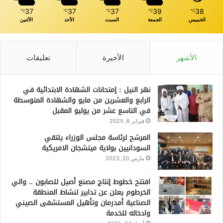
37
37
37
39
38
℃
℃
℃
℃
℃
الخميس
الجمعة
السبت
الأحد
الأثنين
الأشهر
الأخيرة
تعليقات
نهر النيل : إمتحانات الشهادة الابتدائية في
الرابع والعشرين من مايو والشهادة المتوسطة
في التاسع عشر من يوليو المقبل
فبراير 6, 2025
المرشح لرئاسة مجلس الوزراء يلتقي
السودانيين بولاية ميتشجان الامريكية
مارس 20, 2023
افتتح خطوط إنتاج مصنع أصيل للصابون .. والي
الخرطوم يعلن عن تدابير لنشاط المنطقة
الصناعية أمدرمان وتأهيل المستشفى الصيني
وادخاله للخدمة