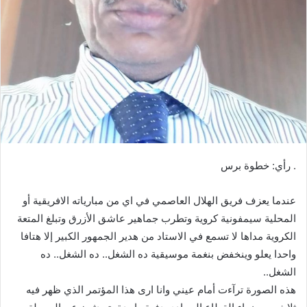
ب
ر
ي
د
ا
إ
ل
ك
ت
ر
. رأي: خطوة برس
و
ن
عندما يعزف فريق الهلال العاصمي في اي من مبارياته الافريقية أو
ي
ا
المحلية سيمفونية كروية وتطرب جماهير عاشق الأزرق وتبلغ المتعة
الكروية مداها لا تسمع في الاستاد من هدير الجمهور الكبير إلا هتافا
واحدا يعلو وينخفض بنغمة موسيقية ده الشغل.. ده الشغل.. ده
الشغل..
هذه الصورة ترآءت أمام عيني وانا ارى هذا المؤتمر الذي ظهر فيه