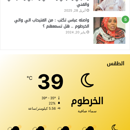
والفني
أبريل 28, 2025
واصله عباس تكتب : من الفتيحاب الي والي
الخرطوم .. هل تسمعهم ؟
يناير 20, 2024
الطقس
39
℃
الخرطوم
39º - 35º
22%
5.56 كيلومتر/ساعة
سماء صافية