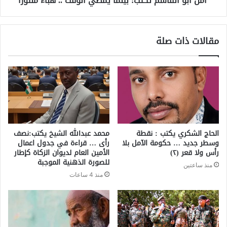
امل ابو القاسم تكتب: بينما يمضي الوقت .. هباء منثورا
مقالات ذات صلة
الحاج الشكري يكتب : نقطة
محمد عبدالله الشيخ يكتب:نصف
وسطر جديد … حكومة الآمل بلا
رأى … قراءة في جدول اعمال
رأس ولا قعر (٢)
الأمين العام لديوان الزكاة كإطار
للصورة الذهنية الموجبة
منذ ساعتين
منذ 4 ساعات