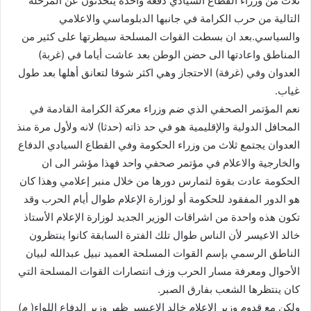
ثلاث من وزراء القطاع السيادي دفعة واحدة يتحدثون عن المرحلة
التالية من حرب الكرامة في جانبها الدبلوماسي والاعلامي
والسياسي.بعد ان بسطت القوات المسلحة سيطرتها على كثير من
المناطق واعادتها الى حضن الوطن بعد عاشت أياما في (غربة)
العدوان وفي (غرفة) الاحتجاز وهي اكثر شوقا لتعانق أهلها بعد طول
غياب.
نعم المؤتمر الصحفي الذي ضم وزراء معركة الكرامة القادمة في
المحافل الدولية والإقليمية هو في حد ذاته (حدثا) لانه ولأول مرة منذ
العدوان يجتمع ثلاث من وزراء الحكومة وفي القطاع السيادي الدفاع
والخارجية والاعلام في مؤتمر صحفي واحد فهذا مؤشر الى ان
الحكومة عادت بقوة لتمارس دورها من خلال منبر إعلامي وهذا كان
هو الدور المفقود للحكومة أو لوزارة الإعلام طوال أيام الحرب وقد
تكون هذه واحدة من اشراقات الوزير الجديد لوزارة الإعلام الأستاذ
خالد الاعيسر لأن الناس طوال تلك الفترة السابقة كانوا ينتظرون
الناطق الرسمي بإسم القوات المسلحة العميد نبيل عبدالله لبيان
الأحوال ومعرفة مسار الحرب وزف انتصارات القوات المسلحة التي
كان ينتظرها الشعب بفارق الصبر.
ولكن مع قدوم وزير الاعلام خالد الاعيسر ظهر وزير الدفاع اللواء( م)