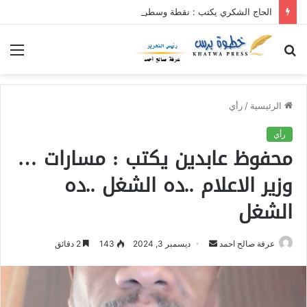
الحاج الشكري يكتب : نقطة وسطر جديد … حكومة الآمل بلا رأس ولا قعر (٢)
بحث
الق
عن
الرئيسية
/
رأي
رأي
محفوظ عابدين يكتب : مسارات …
وزير الاعلام ..ده الشغل ..ده
الشغل
عرفة صالح احمد
أ
ديسمبر 3, 2024
143
2 دقائق
ر
س
ل