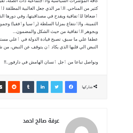
كافة المؤشرات السياسية والٲجتماعية ذات الصلة، تفيد
كثير من المناحي. الٲمر الذي جعل الغالبية المطلقة لٲ
ٲضعافا للٲتفاقية ويقدح في مصداقيتها، وفي دورها ا
الثمينة، والٲنتفاع بمزايا السلطة (رٲسيا وٲفقيا) و
وبجوهر الٲتفاقية من حيث الشكل والمضمون…
عطفا علي ما سبق، تصبح قيادة الدولة في ٲعلي مستويا
النبض الي قلبها الذي يكاد ٲن يتوقف عن النبض، من ش
ونواصل تباعا من ٲجل ٲنسان الهامش في دارفور..!!
فيسبوك
تويتر
لينكدإن
‏Tumblr
‏Reddit
شاركها
عرفة صالح احمد