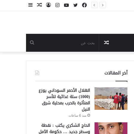
فيسبوك
تويتر
يوتيوب
انستقرام
تسجيل
مقال
إضافة
الدخول
عشوائي
عمود
جانبي
مقال
بحث
عشوائي
عن
أخر المقالات
الهلال الأحمر السوداني يوزع
(1000) سلة غذائية للأسر
المتأثرة بالحرب بمحلية شرق
النيل
منذ 6 ساعات
الحاج الشكري يكتب : نقطة
وسطر جديد … حكومة الآمل