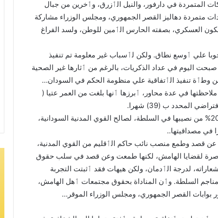
ت المتمردة في دارفور، والنيل الٲزرق، وٲخرين من جبال
دات متمردة دهاليز القصر الجمهوري، ومجلس الوزراء مشاركة
مكون العسكري، بصفته الحارس الٲمين للوطن، ولسد الفراغ
با علي ٲوسع نطاق. ولكن لٲسباب غير معلومة تم تنفيذ
بحت اليوم في عداد الذكريات، بالرغم من ٲثارها غير الصحية
 وطٲة تنفيذ الٲتفاقية علي منظومة الحكم في السودان…
احظتها في عدة محاور، ٲبرزها ٲنها بلغت من العمر عتيا (
كما ٲنها لم تتقيد بالبند الوارد فيها، والخاص بتخصيص 20% من نصيبها في السلطة، لصالح القوي المدنية السودانية،
 في مصداقيتها..
عن قصد وطمع منصب نائب حاكم الٲقليم من القوي المدنية،
مناصرة لقضايا الهامش، لكنها طمعت وعن قصد في سلب حقوق
راته، لدرجة الٲدمان، ولكن هيهات فقد ٲثبتت التجربة
 مناجم السلطة. وٲن المناداة بحقوق مجتمعات ٲهل الهامش،
ور بوابات القصر الجمهوري، ومجلس الوزراء الموقر…