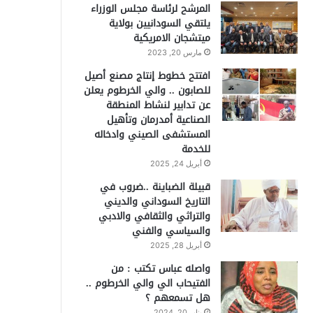
المرشح لرئاسة مجلس الوزراء
يلتقي السودانيين بولاية
ميتشجان الامريكية
مارس 20, 2023
افتتح خطوط إنتاج مصنع أصيل
للصابون .. والي الخرطوم يعلن
عن تدابير لنشاط المنطقة
الصناعية أمدرمان وتأهيل
المستشفى الصيني وادخاله
للخدمة
أبريل 24, 2025
قبيلة الضباينة ..ضروب في
التاريخ السوداني والديني
والتراثي والثقافي والادبي
والسياسي والفني
أبريل 28, 2025
واصله عباس تكتب : من
الفتيحاب الي والي الخرطوم ..
هل تسمعهم ؟
يناير 20, 2024