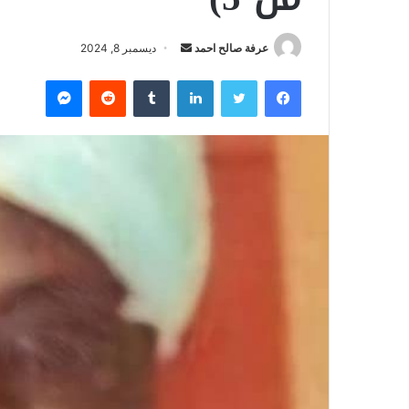
عرفة صالح احمد
أ
ديسمبر 8, 2024
ر
فيسبوك
تويتر
لينكدإن
‏Tumblr
‏Reddit
ماسنجر
س
ل
ب
ر
ي
د
ا
إ
ل
ك
ت
ر
و
ن
ي