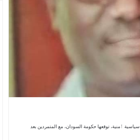
جوبا سنة 2020. كٲول ٲتفاقية سياسية ٲمنية، توقعها حكومة السودان، مع المتمردين بعد