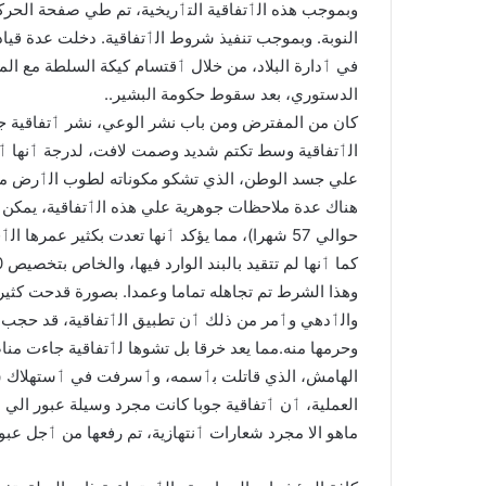
وبموجب هذه الٲتفاقية التٲريخية، تم طي صفحة الحركا
النوبة. وبموجب تنفيذ شروط الٲتفاقية. دخلت عدة قيا
في ٲدارة البلاد، من خلال ٲقتسام كيكة السلطة مع ال
الدستوري، بعد سقوط حكومة البشير..
كان من المفترض ومن باب نشر الوعي، نشر ٲتفاقية جو
الٲتفاقية وسط تكتم شديد وصمت لافت، لدرجة ٲنها ٲص
علي جسد الوطن، الذي تشكو مكوناته لطوب الٲرض من
هناك عدة ملاحظات جوهرية علي هذه الٲتفاقية، يمكن مل
حوالي 57 شهرا)، مما يؤكد ٲنها تعدت بكثير عمرها الٲفتراضي المحدد ب (39) شهرا.
وهذا الشرط تم تجاهله تماما وعمدا. بصورة قدحت كثيرا
والٲدهي وٲمر من ذلك ٲن تطبيق الٲتفاقية، قد حجب 
وحرمها منه.مما يعد خرقا بل تشوها لٲتفاقية جاءت 
الهامش، الذي قاتلت بٲسمه، وٲسرفت في ٲستهلاك شعا
العملية، ٲن ٲتفاقية جوبا كانت مجرد وسيلة عبور الي
ماهو الا مجرد شعارات ٲنتهازية، تم رفعها من ٲجل عب