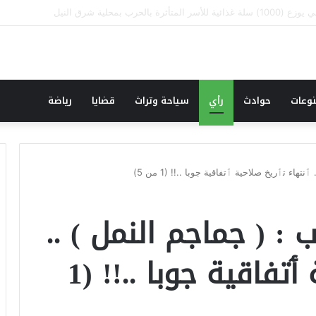
نقطة وسطر جديد … حكومة الآمل بلا رأس ولا قعر (٢)
وعات
حوادث
رأي
سياحة وتراث
قضايا
رياضة
ء تٲريخ صلاحية ٲتفاقية جوبا ..!! (1 من 5)
: ( جماجم النمل ) ..
ٲنتهاء تٲريخ صلاحية ٲتفاقية جوبا ..!! (1