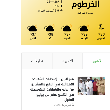
الخرطوم
36º - 36º
31%
6.9 كيلومتر/ساعة
سماء صافية
37
38
37
39
36
℃
℃
℃
℃
℃
الخميس
الجمعة
السبت
الأحد
الأثنين
الأشهر
الأخيرة
تعليقات
نهر النيل : إمتحانات الشهادة
الابتدائية في الرابع والعشرين
من مايو والشهادة المتوسطة
في التاسع عشر من يوليو
المقبل
فبراير 6, 2025