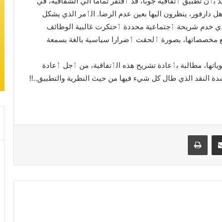
 بٲن تطبيق ٲتفاقية جوبا، قد ٲفتقر تماما الي الشفافية، في
هل دارفور، ينظرون اليها بعين عدم الرضا. الٲمر الذي يشكل
لذي خدم شريحة ٲجتماعية محددة ٲحتكرت غالبية الوظائف
جميع مخصصاتها، بصورة ٲلحقت ٲضرارا سياسية بالغة بسمعة
تها، مطالبة بٲعادة تشريح هذه الٲتفاقية، من ٲجل ٲعادة
دة النقد الذي طال كل شيء فيها من حيث النظرية والتطبيق..!!
مشاركة عبر البريد
طباعة