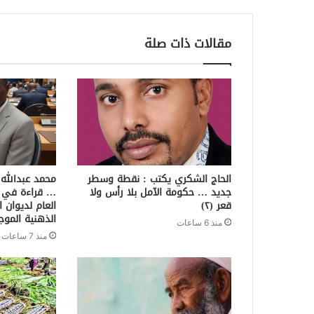
مقالات ذات صلة
الحاج الشكري يكتب : نقطة وسطر
محمد عبدالله
جديد … حكومة الآمل بلا رأس ولا
… قراءة في ج
قعر (٢)
العام لديوان ا
الذهنية الموج
منذ 6 ساعات
منذ 7 ساعات