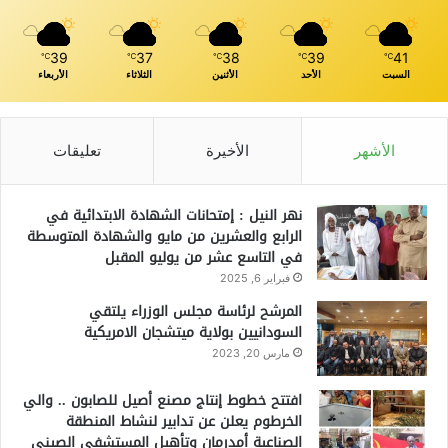
39
37
38
39
41
℃
℃
℃
℃
℃
السبت
الأحد
الأثنين
الثلاثاء
الأربعاء
الأشهر
الأخيرة
تعليقات
نهر النيل : إمتحانات الشهادة الابتدائية في
الرابع والعشرين من مايو والشهادة المتوسطة
في التاسع عشر من يوليو المقبل
فبراير 6, 2025
المرشح لرئاسة مجلس الوزراء يلتقي
السودانيين بولاية ميتشجان الامريكية
مارس 20, 2023
افتتح خطوط إنتاج مصنع أصيل للصابون .. والي
الخرطوم يعلن عن تدابير لنشاط المنطقة
الصناعية أمدرمان وتأهيل المستشفى الصيني