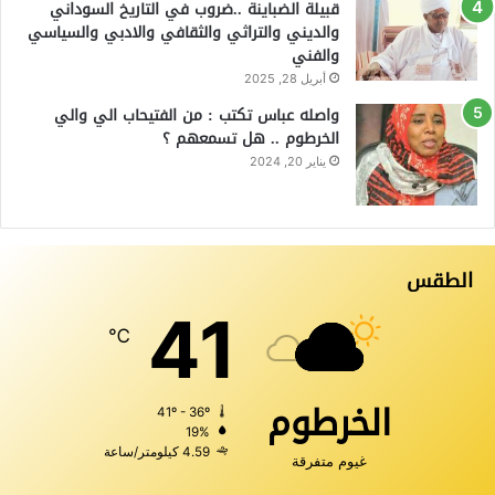
قبيلة الضباينة ..ضروب في التاريخ السوداني
والديني والتراثي والثقافي والادبي والسياسي
والفني
أبريل 28, 2025
واصله عباس تكتب : من الفتيحاب الي والي
الخرطوم .. هل تسمعهم ؟
يناير 20, 2024
الطقس
41
℃
الخرطوم
41º - 36º
19%
4.59 كيلومتر/ساعة
غيوم متفرقة