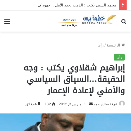
محمد السني يكتب : الذهب يجدد الأمل .. جهود كبيرة للموارد المعدنية لتجاوز تحديات الحرب
بحث
الق
عن
الرئيسية
/
رأي
رأي
إبراهيم شقلاوي يكتب : وجه
الحقيقة…السياق السياسي
والأمني لإعادة الإعمار
عرفة صالح احمد
أ
مارس 3, 2025
132
4 دقائق
ر
س
ل