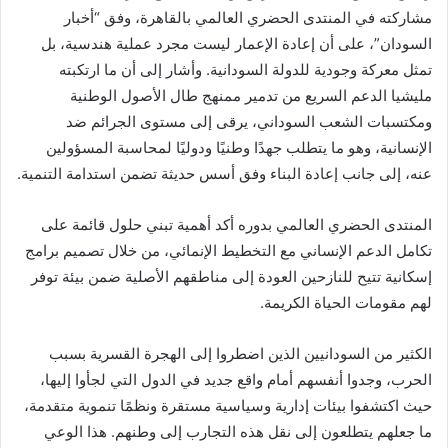
مشاركته في المنتدى الحضري العالمي بالقاهرة، وفق “أخبار
السودان”، على أن إعادة الإعمار ليست مجرد عملية هندسية، بل
تمثل معركة وجودية للدولة السودانية. وأشار إلى أن ما ارتكبته
مليشيا الدعم السريع من تدمير ممنهج طال الأصول الوطنية
ومكتسبات الشعب السوداني، يرقى إلى مستوى الجرائم ضد
الإنسانية، وهو ما يتطلب جهدًا وطنيًا ودوليًا لمحاسبة المسؤولين
عنه، إلى جانب إعادة البناء وفق أسس حديثة تضمن استدامة التنمية.
المنتدى الحضري العالمي بدوره أكد أهمية تبني حلول قائمة على
تكامل الدعم الإنساني مع التخطيط الإنمائي، من خلال تصميم برامج
إسكانية تتيح للنازحين العودة إلى مناطقهم الأصلية ضمن بيئة توفر
لهم مقومات الحياة الكريمة.
الكثير من السودانيين الذين اضطروا إلى الهجرة القسرية بسبب
الحرب، وجدوا أنفسهم أمام واقع جديد في الدول التي لجأوا إليها،
حيث اكتشفوا بيئات إدارية وسياسية مستقرة ونظمًا تنموية متقدمة،
ما جعلهم يتطلعون إلى نقل هذه التجارب إلى وطنهم. هذا الوعي