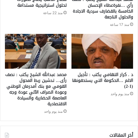
رأي …نفرةعطاء الإحسان
لحلول استراتيجية مستدامة
الخامسة بالقضارف سردية الاجادة
منذ 22 ساعة
والحلول الناجعة
منذ 17 ساعة
د . كرار التهامي يكتب : تأجيل
محمد عبدالله الشيخ يكتب : نصف
الالم …الحكومة التي يستحقونها
رأى… تدشين ربط المحول
(1-2)
القومي مع بنك أمدرمان الوطني
وعودة الصراف الآلي عودة وجه
منذ يوم واحد
العاصمة الحضارية والسيادة
الاقتصادية
منذ يوم واحد
أخر المقالات