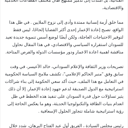
القتالية، بل امتدت إلى تدمير ممنهج طال مختلف القطاعات الخدمية
والاقتصادية،
مما خلق أزمة إنسانية ممتدة وأدى إلى نزوح الملايين . في ظل هذا
الواقع، تصبح إعادة الإعمار إحدى أكثر القضايا إلحاحًا، ليس فقط
لتوفير الاحتياجات العاجلة، ولكن أيضًا لوضع أسس تنموية جديدة تعيد
للسودان استقراره السياسي والاقتصادي، في هذا المقال نحاول
مناقشة اهمية اعادة الاعمار ودور مؤسسات الدولة والفرص المتاحة.
تصريحات وزير الثقافة والإعلام السوداني، خالد الأعيسر، في وقت
سابق وفق “منبر الحاكم الإعلامي”، تكشف ملامح السياسة الحكومية
في التعامل مع هذا الملف، حيث أكد سعي الحكومة إلى بناء شراكات
استراتيجية مع الدول الصديقة لدعم جهود إعادة الإعمار. إلا أن ذلك
يثير تساؤلات حول قدرة السودان على تنفيذ هذه الخطط في ظل
انعدام بنيات الطاقة والتكنولوجيا الحديثة، وهو ما يعكس الحاجة إلى
رؤية استراتيجية شاملة تتجاوز الحلول الإسعافية .
رئيس مجلس السيادة ، الفريق أول عبد الفتاح البرهان، شدد خلال