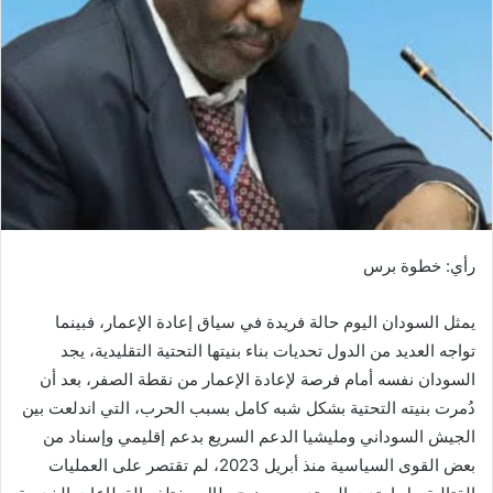
ب
ر
ي
د
ا
إ
ل
ك
ت
ر
رأي: خطوة برس
و
ن
يمثل السودان اليوم حالة فريدة في سياق إعادة الإعمار، فبينما
ي
ا
تواجه العديد من الدول تحديات بناء بنيتها التحتية التقليدية، يجد
السودان نفسه أمام فرصة لإعادة الإعمار من نقطة الصفر، بعد أن
دُمرت بنيته التحتية بشكل شبه كامل بسبب الحرب، التي اندلعت بين
الجيش السوداني ومليشيا الدعم السريع بدعم إقليمي وإسناد من
بعض القوى السياسية منذ أبريل 2023، لم تقتصر على العمليات